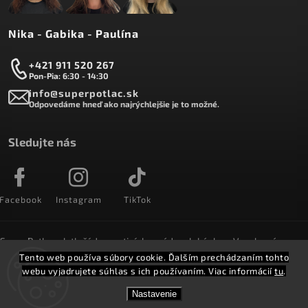
Nika - Gabika - Paulína
+421 911 520 267
Pon-Pia: 6:30 - 14:30
info@superpotlac.sk
Odpovedáme hneď ako najrýchlejšie je to možné.
Sledujte nás
Facebook
Instagram
TikTok
SuperPotlac.sk tlačí denne tisícky módnych kúskov. Vyrobené na
Slovensku a doručované do celého sveta :)
Tento web používa súbory cookie. Ďalším prechádzaním tohto
webu vyjadrujete súhlas s ich používaním. Viac informácií
tu
.
Copyright 2026
SuperPotlač.sk
. Všetky práva vyhradené.
Nastavenie
Vytvořil
Shoptet
Shoptak.cz.