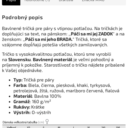
Podrobný popis
Bavlnené tričká pre páry s vtipnou potlačou. Na tričkách je
doplňujúci sa text, na pánskom: ,,
Páči sa mi jej ZADOK
" a na
ženskom: ,,
Páči sa mi jeho BRADA.
" Tričká, ktoré sa
vzájomne dopĺňajú potešia všetkých zamilovaných.
Tričko s vysokokvalitnou potlačou, ktorú sme vyrobili
na
Slovensku
.
Bavlnený materiál
je veľmi pohodlný a
príjemný k pokožke. Starostlivosť o tričko nájdete pribalené
k Vašej objednávke.
Typ:
Tričká pre páry
Farba:
Biela, čierna, piesková, khaki, tyrkysová,
petrolejová, žltá, ružová, marlboro červená, fialová
Materiál
: Bavlna 100%
Gramáž
: 160 g/m²
Rukávy:
Krátke
Výstrih:
O-výstrih