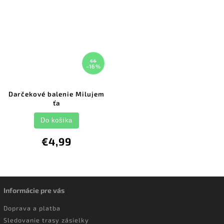
€6
–16 %
Darčekové balenie Milujem
ťa
Do košíka
€4,99
Informácie pre vás
Doprava a platba
Sledovanie trasy zásielky