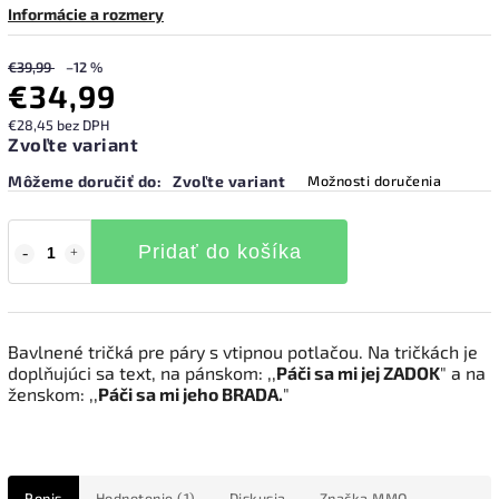
Informácie a rozmery
€39,99
–12 %
€34,99
€28,45 bez DPH
Zvoľte variant
Môžeme doručiť do:
Zvoľte variant
Možnosti doručenia
Pridať do košíka
Bavlnené tričká pre páry s vtipnou potlačou. Na tričkách je
doplňujúci sa text, na pánskom: ,,
Páči sa mi jej ZADOK
" a na
ženskom: ,,
Páči sa mi jeho BRADA.
"
Popis
Hodnotenie (1)
Diskusia
Značka
MMO