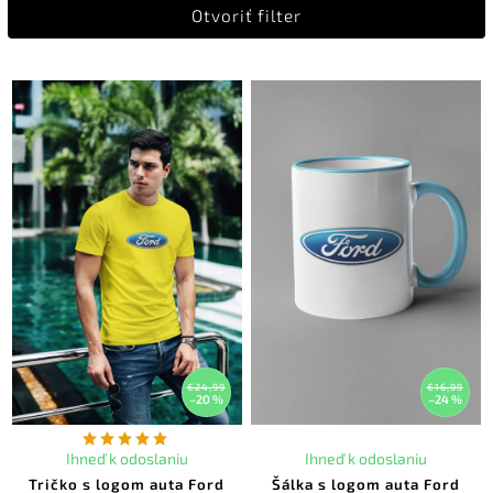
Otvoriť filter
Najdrahšie
Abecedne
€24,99
€16,99
–20 %
–24 %
Ihneď k odoslaniu
Ihneď k odoslaniu
Tričko s logom auta Ford
Šálka s logom auta Ford