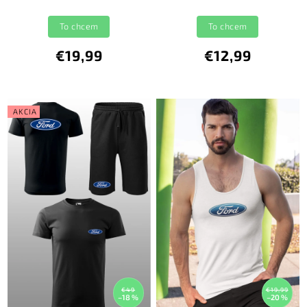
To chcem
To chcem
€19,99
€12,99
AKCIA
€49
€19,99
–18 %
–20 %