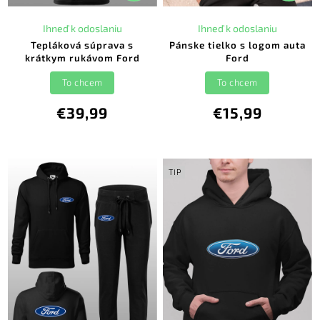
Ihneď k odoslaniu
Ihneď k odoslaniu
Tepláková súprava s
Pánske tielko s logom auta
krátkym rukávom Ford
Ford
To chcem
To chcem
€39,99
€15,99
TIP