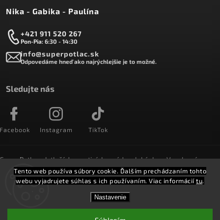
Nika - Gabika - Paulína
+421 911 520 267
Pon-Pia: 6:30 - 14:30
info@superpotlac.sk
Odpovedáme hneď ako najrýchlejšie je to možné.
Sledujte nás
Facebook
Instagram
TikTok
SuperPotlac.sk tlačí denne tisícky módnych kúskov. Vyrobené na
Slovensku a doručované do celého sveta :)
Tento web používa súbory cookie. Ďalším prechádzaním tohto
webu vyjadrujete súhlas s ich používaním. Viac informácií
tu
.
Copyright 2026
SuperPotlač.sk
. Všetky práva vyhradené.
Nastavenie
Vytvořil
Shoptet
Shoptak.cz.