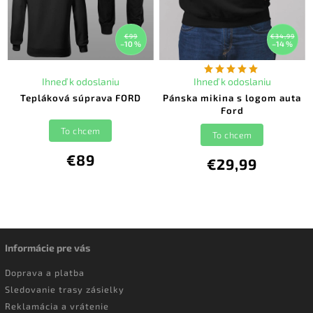
€99
€34,99
–10 %
–14 %
Ihneď k odoslaniu
Ihneď k odoslaniu
Tepláková súprava FORD
Pánska mikina s logom auta
Ford
To chcem
To chcem
€89
€29,99
Informácie pre vás
Doprava a platba
Sledovanie trasy zásielky
Reklamácia a vrátenie