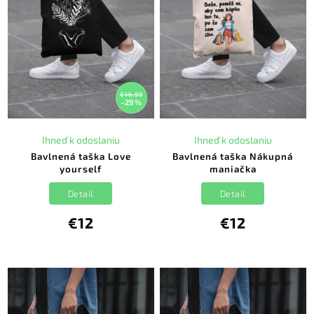
€16,99
–29 %
Ihneď k odoslaniu
Ihneď k odoslaniu
Bavlnená taška Love
Bavlnená taška Nákupná
yourself
maniačka
Detail
Detail
€12
€12