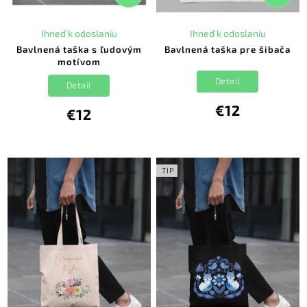
Ihneď k odoslaniu
Ihneď k odoslaniu
Bavlnená taška s ľudovým
Bavlnená taška pre šibača
motívom
Detail
Detail
€12
€12
TIP