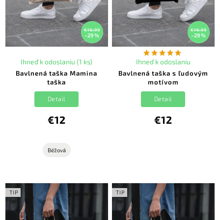
€16,99
€16,99
–29 %
–29 %
Ihneď k odoslaniu (1 ks)
Ihneď k odoslaniu
Bavlnená taška Mamina
Bavlnená taška s ľudovým
taška
motívom
Detail
Detail
€12
€12
Béžová
TIP
TIP