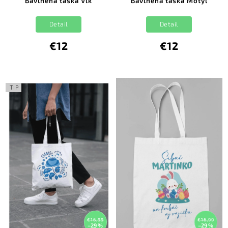
Bavlnená taška Vlk
Bavlnená taška Motýľ
Detail
Detail
€12
€12
TIP
€16,99
€16,99
–29 %
–29 %