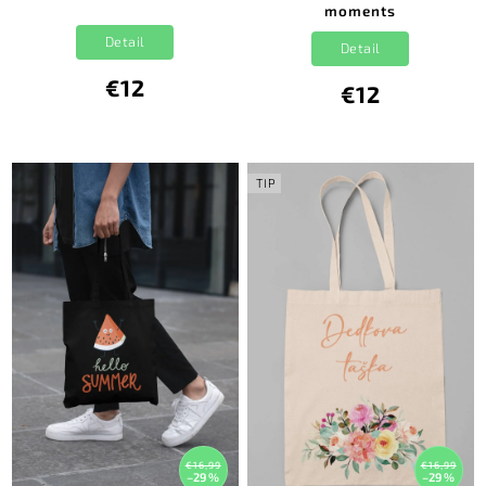
moments
Detail
Detail
€12
€12
TIP
€16,99
€16,99
–29 %
–29 %