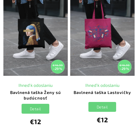
€16,99
€16,99
–29 %
–29 %
Ihneď k odoslaniu
Ihneď k odoslaniu
Bavlnená taška Ženy sú
Bavlnená taška Lastovičky
budúcnosť
Detail
Detail
€12
€12