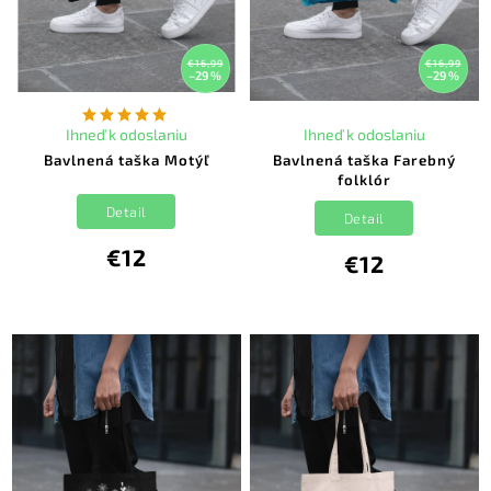
€16,99
€16,99
–29 %
–29 %
Ihneď k odoslaniu
Ihneď k odoslaniu
Bavlnená taška Motýľ
Bavlnená taška Farebný
folklór
Detail
Detail
€12
€12