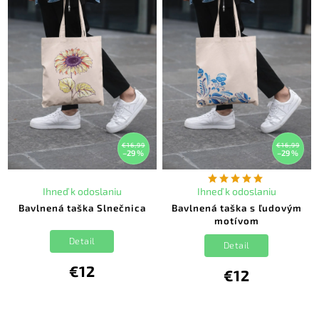
€16,99
€16,99
–29 %
–29 %
Ihneď k odoslaniu
Ihneď k odoslaniu
Bavlnená taška Slnečnica
Bavlnená taška s ľudovým
motívom
Detail
Detail
€12
€12