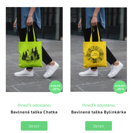
€16,99
€16,99
–29 %
–29 %
Ihneď k odoslaniu
Ihneď k odoslaniu
Bavlnená taška Chatka
Bavlnená taška Bylinkárka
Detail
Detail