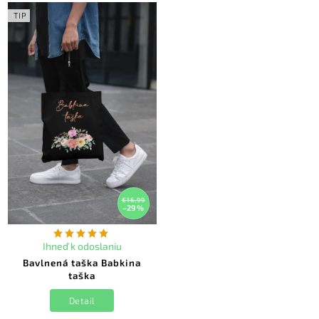
TIP
€16,99
–29 %
Ihneď k odoslaniu
Bavlnená taška Babkina
taška
Detail