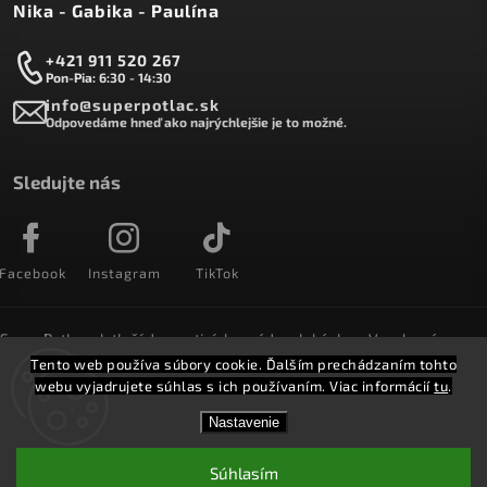
Nika - Gabika - Paulína
+421 911 520 267
Pon-Pia: 6:30 - 14:30
info@superpotlac.sk
Odpovedáme hneď ako najrýchlejšie je to možné.
Sledujte nás
Facebook
Instagram
TikTok
SuperPotlac.sk tlačí denne tisícky módnych kúskov. Vyrobené na
Slovensku a doručované do celého sveta :)
Tento web používa súbory cookie. Ďalším prechádzaním tohto
webu vyjadrujete súhlas s ich používaním. Viac informácií
tu
.
Copyright 2026
SuperPotlač.sk
. Všetky práva vyhradené.
Nastavenie
Vytvořil
Shoptet
Shoptak.cz.
Súhlasím