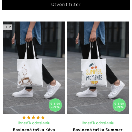
Otvoriť filter
Najdrahšie
Abecedne
TIP
€16,99
€16,99
–29 %
–29 %
Ihneď k odoslaniu
Ihneď k odoslaniu
Bavlnená taška Káva
Bavlnená taška Summer