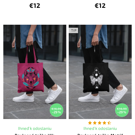
€12
€12
TIP
€16,99
€16,99
–29 %
–29 %
Ihneď k odoslaniu
Ihneď k odoslaniu