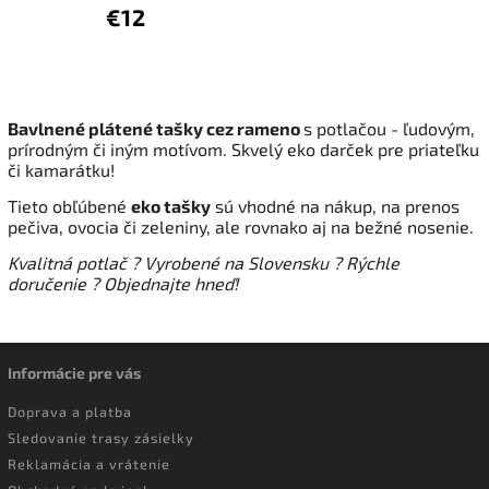
€12
Bavlnené plátené tašky cez rameno
s potlačou - ľudovým,
prírodným či iným motívom. Skvelý eko darček pre priateľku
či kamarátku!
Tieto obľúbené
eko tašky
sú vhodné na nákup, na prenos
pečiva, ovocia či zeleniny, ale rovnako aj na bežné nosenie.
Kvalitná potlač ?
Vyrobené na Slovensku ? Rýchle
doručenie
?
Objednajte hneď!
Informácie pre vás
Doprava a platba
Sledovanie trasy zásielky
Reklamácia a vrátenie