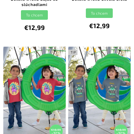
slúchadlami
To chcem
To chcem
€12,99
€12,99
TIP
€18,99
€18,99
–32 %
–32 %