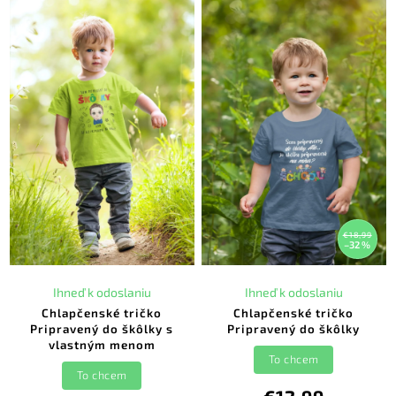
€18,99
–32 %
Ihneď k odoslaniu
Ihneď k odoslaniu
Chlapčenské tričko
Chlapčenské tričko
Pripravený do škôlky s
Pripravený do škôlky
vlastným menom
To chcem
To chcem