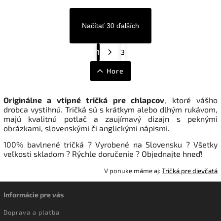
Načítať 30 ďalších
1
3
Hore
Originálne a vtipné tričká pre chlapcov
, ktoré vášho
drobca vystihnú.
Tričká sú s krátkym alebo dlhým rukávom,
majú kvalitnú potlač a zaujímavý dizajn s peknými
obrázkami, slovenskými či anglickými nápismi.
100% b
avlnené tričká
?
Vyrobené na Slovensku
?
Všetky
veľkosti skladom ? Rýchle doručenie
?
Objednajte hneď!
V ponuke máme aj:
Tričká pre dievčatá
Informácie pre vás
Doprava a platba