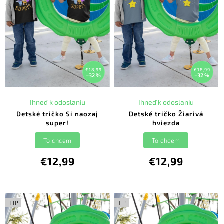
€18,99
€18,99
–32 %
–32 %
Ihneď k odoslaniu
Ihneď k odoslaniu
Detské tričko Si naozaj
Detské tričko Žiarivá
super!
hviezda
To chcem
To chcem
€12,99
€12,99
TIP
TIP