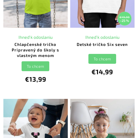
€19,99
–25 %
Ihneď k odoslaniu
Ihneď k odoslaniu
Chlapčenské tričko
Detské tričko Six seven
Pripravený do školy s
vlastným menom
To chcem
To chcem
€14,99
€13,99