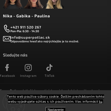
Nika - Gabika - Paulína
+421 911 520 267
Pon-Pia: 6:30 - 14:30
info@superpotlac.sk
Odpovedáme hneď ako najrýchlejšie je to možné.
Sledujte nás
Facebook
Instagram
TikTok
SuperPotlac.sk tlačí denne tisícky módnych kúskov. Vyrobené na
Slovensku a doručované do celého sveta :)
Tento web používa súbory cookie. Ďalším prechádzaním tohto
webu vyjadrujete súhlas s ich používaním. Viac informácií
tu
.
Copyright 2026
SuperPotlač.sk
. Všetky práva vyhradené.
Nastavenie