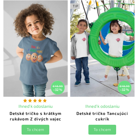
TIP
€18,99
€18,99
–32 %
–32 %
Ihneď k odoslaniu
Ihneď k odoslaniu
Detské tričko s krátkym
Detské tričko Tancujúci
rukávom Z divých vajec
cukrík
To chcem
To chcem