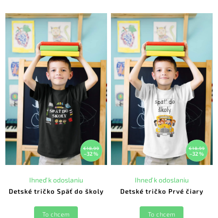
€18,99
€18,99
–32 %
–32 %
Ihneď k odoslaniu
Ihneď k odoslaniu
Detské tričko Späť do školy
Detské tričko Prvé čiary
To chcem
To chcem