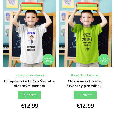
€18,99
€18,99
–32 %
–32 %
Ihneď k odoslaniu
Ihneď k odoslaniu
Chlapčenské tričko Školák s
Chlapčenské tričko
vlastným menom
Stvorený pre zábavu
To chcem
To chcem
€12,99
€12,99