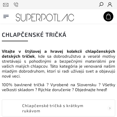
Hľadať
CHLAPČENSKÉ TRIČKÁ
Vitajte v štýlovej a hravej kolekcii chlapčenských
detských tričiek
, kde sa dobrodružstvo a veselé motívy
stretávajú s pohodlnými a bezpečnými materiálmi pre
vašich malých chlapcov. Táto kategória je venovaná našim
mladým dobrodruhom, ktorí si radi užívajú svet a objavujú
nové veci.
100% b
avlnené tričká
?
Vyrobené na Slovensku
?
Všetky
veľkosti skladom ? Rýchle doručenie
?
Objednajte hneď!
Chlapčenské tričká s krátkym
rukávom