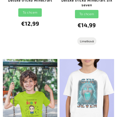
Detské tričko Minecraft
Detské tričko Minecraft Six
seven
To chcem
To chcem
€12,99
€14,99
Limetková