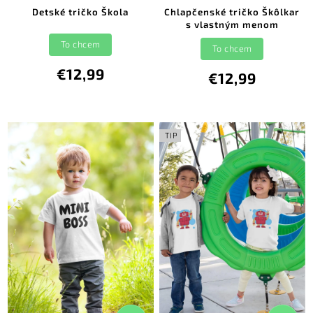
Detské tričko Škola
Chlapčenské tričko Škôlkar
s vlastným menom
To chcem
To chcem
€12,99
€12,99
TIP