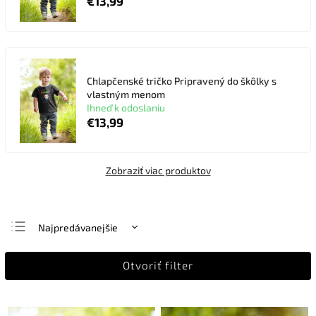
€13,99
Chlapčenské tričko Pripravený do škôlky s
vlastným menom
Ihneď k odoslaniu
€13,99
Zobraziť viac produktov
Najpredávanejšie
Najlacnejšie
Otvoriť filter
Najdrahšie
Abecedne