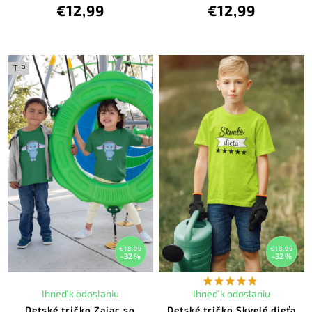
€12,99
€12,99
TIP
€18,99
€18,99
–32 %
–32 %
Ihneď k odoslaniu
Ihneď k odoslaniu
Detské tričko Zajac so
Detské tričko Skvelé dieťa