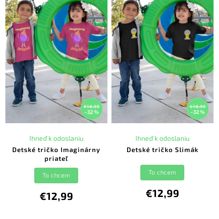
€18,99
€18,99
–32 %
–32 %
Ihneď k odoslaniu
Ihneď k odoslaniu
Detské tričko Imaginárny
Detské tričko Slimák
priateľ
To chcem
To chcem
€12,99
€12,99