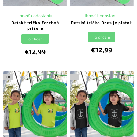
Ihneď k odoslaniu
Ihneď k odoslaniu
Detské tričko Farebná
Detské tričko Dnes je piatok
príšera
To chcem
To chcem
€12,99
€12,99
TIP
TIP