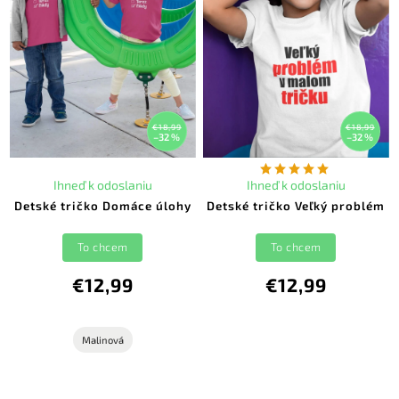
€18,99
€18,99
–32 %
–32 %
Ihneď k odoslaniu
Ihneď k odoslaniu
Detské tričko Domáce úlohy
Detské tričko Veľký problém
To chcem
To chcem
€12,99
€12,99
Malinová