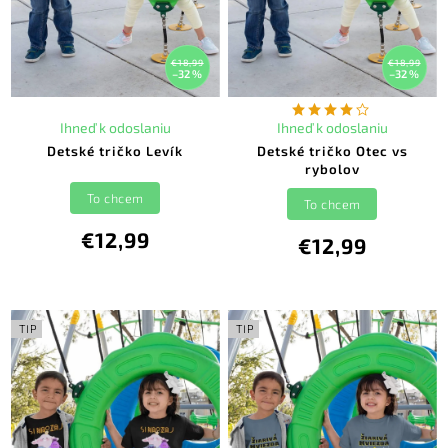
€18,99
€18,99
–32 %
–32 %
Ihneď k odoslaniu
Ihneď k odoslaniu
Detské tričko Levík
Detské tričko Otec vs
rybolov
To chcem
To chcem
€12,99
€12,99
TIP
TIP