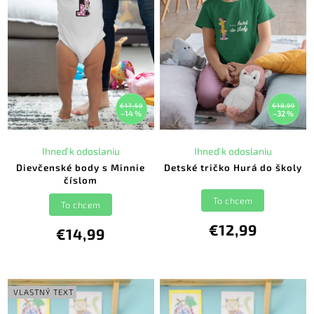
€17,50
€18,99
–14 %
–32 %
Ihneď k odoslaniu
Ihneď k odoslaniu
Dievčenské body s Minnie
Detské tričko Hurá do školy
číslom
To chcem
To chcem
€12,99
€14,99
VLASTNÝ TEXT