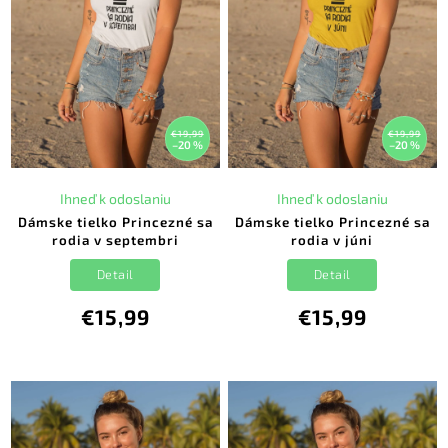
€19,99
€19,99
–20 %
–20 %
Ihneď k odoslaniu
Ihneď k odoslaniu
Dámske tielko Princezné sa
Dámske tielko Princezné sa
rodia v septembri
rodia v júni
Detail
Detail
€15,99
€15,99