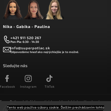
Nika - Gabika - Paulína
+421 911 520 267
Pon-Pia: 6:30 - 14:30
info@superpotlac.sk
Odpovedáme hneď ako najrýchlejšie je to možné.
Sledujte nás
Facebook
Instagram
TikTok
SuperPotlac.sk tlačí denne tisícky módnych kúskov. Vyrobené na
Slovensku a doručované do celého sveta :)
Tento web používa súbory cookie. Ďalším prechádzaním tohto