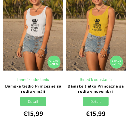
€19,99
€19,99
–20 %
–20 %
Ihneď k odoslaniu
Ihneď k odoslaniu
Dámske tielko Princezné sa
Dámske tielko Princezné sa
rodia v máji
rodia v novembri
Detail
Detail
€15,99
€15,99