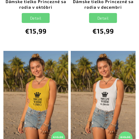
Dámske tielko Princezné sa
Dámske tielko Princezné sa
rodia v októbri
rodia v decembri
Detail
Detail
€15,99
€15,99
€19,99
€19,99