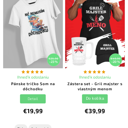
€25,90
€49,99
–23 %
–20 %
Ihneď k odoslaniu
Ihneď k odoslaniu
Pánske tričko Som na
Zástera set - Gril majster s
dôchodku
vlastným menom
Detail
Do košíka
€19,99
€39,99