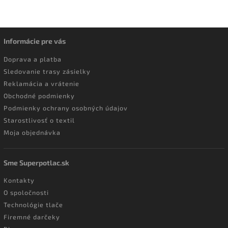
Informácie pre vás
Doprava a platba
Sledovanie trasy zásielky
Reklamácia a vrátenie
Obchodné podmienky
Podmienky ochrany osobných údajov
Starostlivosť o textil
Moja objednávka
Sme Superpotlac.sk
Kontakty
O spoločnosti
Technológie tlače
Firemné darčeky