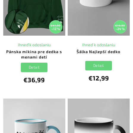
€41,99
€16,99
–12 %
–24 %
Ihneď k odoslaniu
Ihneď k odoslaniu
Pánska mikina pre dedka s
Šálka Najlepší dedko
menami detí
Detail
Detail
€12,99
€36,99