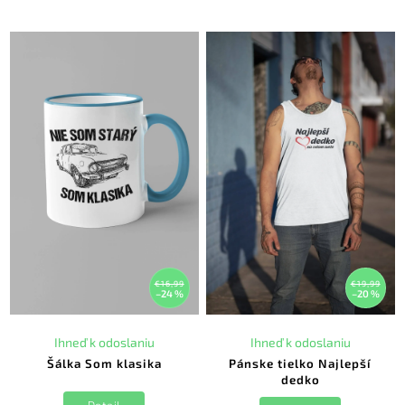
€16,99
€19,99
–24 %
–20 %
Ihneď k odoslaniu
Ihneď k odoslaniu
Šálka Som klasika
Pánske tielko Najlepší
dedko