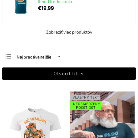
Ihneď k odoslaniu
€19,99
Zobraziť viac produktov
Najpredávanejšie
Najlacnejšie
Otvoriť filter
Najdrahšie
Abecedne
VLASTNÝ TEXT
NEOBMEDZENÝ
POČET DETÍ