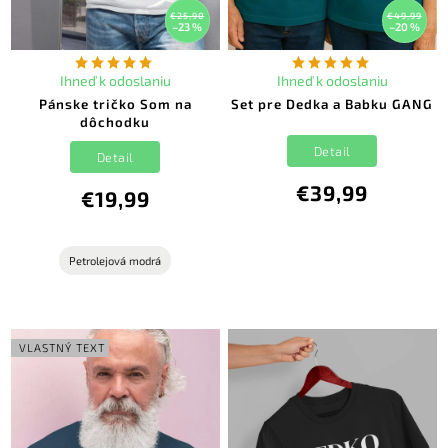
€25,90
€49,99
–23 %
–20 %
Ihneď k odoslaniu
Ihneď k odoslaniu
Pánske tričko Som na
Set pre Dedka a Babku GANG
dôchodku
Detail
Detail
€39,99
€19,99
Petrolejová modrá
VLASTNÝ TEXT