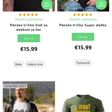
€20
€20
–20 %
–20 %
Ihneď k odoslaniu
Ihneď k odoslaniu
Pánske tričko Stať sa
Pánske tričko Super dedko
dedkom je dar
Detail
Detail
€15,99
€15,99
Tyrkysová
Biela
Ľadovo sivá
VLASTNÝ TEXT