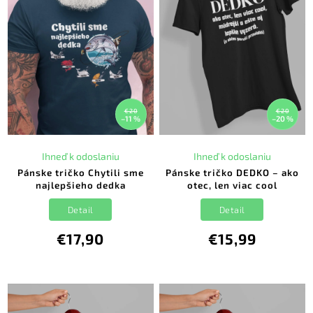
€20
€20
–11 %
–20 %
Ihneď k odoslaniu
Ihneď k odoslaniu
Pánske tričko Chytili sme
Pánske tričko DEDKO – ako
najlepšieho dedka
otec, len viac cool
Detail
Detail
€17,90
€15,99