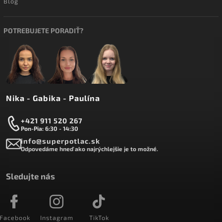
Blog
POTREBUJETE PORADIŤ?
Nika - Gabika - Paulína
+421 911 520 267
Pon-Pia: 6:30 - 14:30
info@superpotlac.sk
Odpovedáme hneď ako najrýchlejšie je to možné.
Sledujte nás
Facebook
Instagram
TikTok