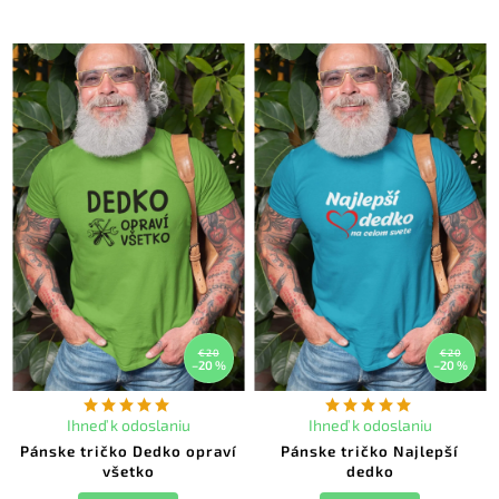
€20
€20
–20 %
–20 %
Ihneď k odoslaniu
Ihneď k odoslaniu
Pánske tričko Dedko opraví
Pánske tričko Najlepší
všetko
dedko