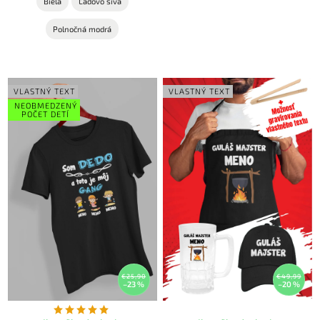
Biela
Ľadovo sivá
Polnočná modrá
VLASTNÝ TEXT
VLASTNÝ TEXT
NEOBMEDZENÝ
POČET DETÍ
€25,90
€49,99
–23 %
–20 %