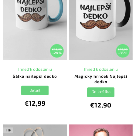
€16,99
€19,90
–24 %
–35 %
Ihneď k odoslaniu
Ihneď k odoslaniu
Šálka najlepší dedko
Magický hrnček Najlepší
dedko
Detail
Do košíka
€12,99
€12,90
TIP