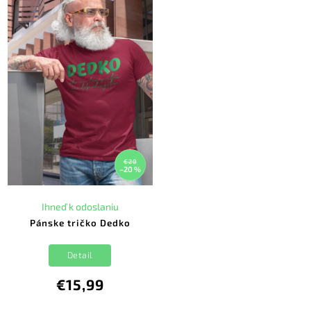
€20
–20 %
Ihneď k odoslaniu
Pánske tričko Dedko
Detail
€15,99