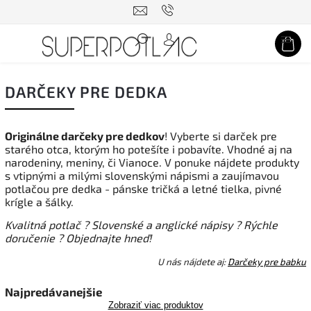
Hľadať
DARČEKY PRE DEDKA
Originálne darčeky pre dedkov
! Vyberte si darček pre
starého otca, ktorým ho potešíte i pobavíte. Vhodné aj na
narodeniny, meniny, či Vianoce.
V ponuke nájdete produkty
s vtipnými a milými slovenskými nápismi a zaujímavou
potlačou pre dedka - pánske tričká a letné tielka, pivné
krígle a šálky.
Kvalitná potlač
?
Slovenské a anglické nápisy
?
Rýchle
doručenie
?
Objednajte hneď!
U nás nájdete aj:
Darčeky pre babku
Najpredávanejšie
Zobraziť viac produktov