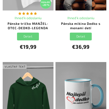
€24,99
–20 %
Ihneď k odoslaniu
Ihneď k odoslaniu
Pánske tričko MANŽEL-
Pánska mikina Dedko s
OTEC-DEDKO-LEGENDA
menami detí
Detail
Detail
€19,99
€36,99
VLASTNÝ TEXT