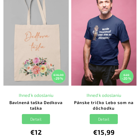
€16,99
€20
–29 %
–20 %
Ihneď k odoslaniu
Ihneď k odoslaniu
Bavlnená taška Dedkova
Pánske tričko Lebo som na
taška
dôchodku
Detail
Detail
€12
€15,99