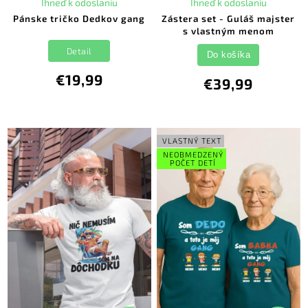
Ihneď k odoslaniu
Ihneď k odoslaniu
Pánske tričko Dedkov gang
Zástera set - Guláš majster
s vlastným menom
Detail
Do košíka
€19,99
€39,99
VLASTNÝ TEXT
NEOBMEDZENÝ
POČET DETÍ