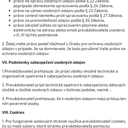
právo na opravu osobných údajov podľa § 22 Zákona,
poprípade obmedzenie spracovania podľa § 24 Zákona,
právo na výmaz osobných údajov podľa § 23 Zákona,
právo vzniesť námietku proti spracovaniu podľa § 27 Zákona,
právo na prenositeľnosť údajov podľa § 26 Zákona,
právo odvolať súhlas so spracovaním písomne alebo
elektronicky na adresu alebo email prevádzkovateľa uvedený
v čl. III týchto podmienok.
2. Ďalej máte právo podať sťažnosť u Úradu pre ochranu osobných
údajov v prípade, že sa domnievate, že bolo porušené Vaše právo na
ochranu osobných údajov.
VII.
Podmienky zabezpečení osobných údajov
1.Prevádzkovateľ prehlasuje, že prijal všetky vhodné technické a
organizačné opatrenia k zabezpečeniu osobných údajov.
2. Prevádzkovateľ prijal technické opatrení k zabezpečeniu dátových
úložísk a úložísk osobných údajov v listinnej podobe, najmä …
3. Prevádzkovateľ prehlasuje, že k osobným údajom majú prístup len
ním poverené osoby.
VIII.
Cookies
1.
Pre fungovanie webových stránok využíva prevádzkovateľ cookies,
čo sú malé súbory, ktoré stránky prevádzkovateľa pomocou