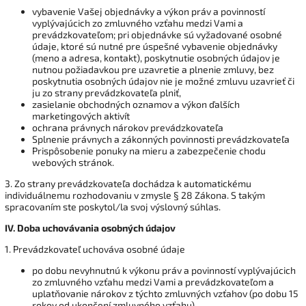
vybavenie Vašej objednávky a výkon práv a povinností
vyplývajúcich zo zmluvného vzťahu medzi Vami a
prevádzkovateľom; pri objednávke sú vyžadované osobné
údaje, ktoré sú nutné pre úspešné vybavenie objednávky
(meno a adresa, kontakt), poskytnutie osobných údajov je
nutnou požiadavkou pre uzavretie a plnenie zmluvy, bez
poskytnutia osobných údajov nie je možné zmluvu uzavrieť či
ju zo strany prevádzkovateľa plniť,
zasielanie obchodných oznamov a výkon ďalších
marketingových aktivít
ochrana právnych nárokov prevádzkovateľa
Splnenie právnych a zákonných povinnosti prevádzkovateľa
Prispôsobenie ponuky na mieru a zabezpečenie chodu
webových stránok.
3. Zo strany prevádzkovateľa dochádza k automatickému
individuálnemu rozhodovaniu v zmysle § 28 Zákona. S takým
spracovaním ste poskytol/la svoj výslovný súhlas.
IV.
Doba uchovávania osobných údajov
1. Prevádzkovateľ uchováva osobné údaje
po dobu nevyhnutnú k výkonu práv a povinností vyplývajúcich
zo zmluvného vzťahu medzi Vami a prevádzkovateľom a
uplatňovanie nárokov z týchto zmluvných vzťahov (po dobu 15
rokov od ukončení zmluvného vzťahu).