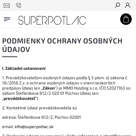
Hľadať
PODMIENKY OCHRANY OSOBNÝCH
ÚDAJOV
I.
Základní ustanovení
1. Prevádzkovateľom osobných údajov podľa § 5 písm. o) zákona č.
18/2018 Z.z. o ochrane osobných údajov v znení neskorších
predpisov (ďalej len „
Zákon
“) je MMO Holding s.r.o. IČO 52027163 so
sídlom Štefánikova 812/2 020 01 Púchov (ďalej len:
„
prevádzkovateľ
“).
2. Kontaktné údaje prevádzkovateľa sú
adresa: Štefánikova 812/2, Púchov 02001
email:
info@superpotlac.sk
3. Osobnými údajmi sa rozumejú všetky informácie o identifikovanej