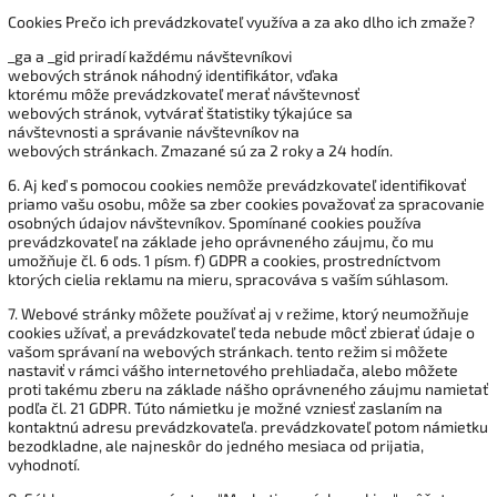
Cookies Prečo ich prevádzkovateľ využíva a za ako dlho ich zmaže?
_ga a _gid priradí každému návštevníkovi
webových stránok náhodný identifikátor, vďaka
ktorému môže prevádzkovateľ merať návštevnosť
webových stránok, vytvárať štatistiky týkajúce sa
návštevnosti a správanie návštevníkov na
webových stránkach. Zmazané sú za 2 roky a 24 hodín.
6. Aj keď s pomocou cookies nemôže prevádzkovateľ identifikovať
priamo vašu osobu, môže sa zber cookies považovať za spracovanie
osobných údajov návštevníkov. Spomínané cookies používa
prevádzkovateľ na základe jeho oprávneného záujmu, čo mu
umožňuje čl. 6 ods. 1 písm. f) GDPR a cookies, prostredníctvom
ktorých cielia reklamu na mieru, spracováva s vaším súhlasom.
7. Webové stránky môžete používať aj v režime, ktorý neumožňuje
cookies užívať, a prevádzkovateľ teda nebude môcť zbierať údaje o
vašom správaní na webových stránkach. tento režim si môžete
nastaviť v rámci vášho internetového prehliadača, alebo môžete
proti takému zberu na základe nášho oprávneného záujmu namietať
podľa čl. 21 GDPR. Túto námietku je možné vzniesť zaslaním na
kontaktnú adresu prevádzkovateľa. prevádzkovateľ potom námietku
bezodkladne, ale najneskôr do jedného mesiaca od prijatia,
vyhodnotí.