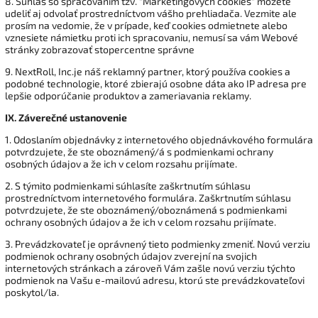
8. Súhlas so spracovaním tzv. "Marketingových cookies" môžete
udeliť aj odvolať prostredníctvom vášho prehliadača. Vezmite ale
prosím na vedomie, že v prípade, keď cookies odmietnete alebo
vznesiete námietku proti ich spracovaniu, nemusí sa vám Webové
stránky zobrazovať stopercentne správne
9. NextRoll, Inc.je náš reklamný partner, ktorý používa cookies a
podobné technologie, ktoré zbierajú osobne dáta ako IP adresa pre
lepšie odporúčanie produktov a zameriavania reklamy.
IX.
Záverečné ustanovenie
1. Odoslaním objednávky z internetového objednávkového formulára
potvrdzujete, že ste oboznámený/á s podmienkami ochrany
osobných údajov a že ich v celom rozsahu prijímate.
2. S týmito podmienkami súhlasíte zaškrtnutím súhlasu
prostredníctvom internetového formulára. Zaškrtnutím súhlasu
potvrdzujete, že ste oboznámený/oboznámená s podmienkami
ochrany osobných údajov a že ich v celom rozsahu prijímate.
3. Prevádzkovateľ je oprávnený tieto podmienky zmeniť. Novú verziu
podmienok ochrany osobných údajov zverejní na svojich
internetových stránkach a zároveň Vám zašle novú verziu týchto
podmienok na Vašu e-mailovú adresu, ktorú ste prevádzkovateľovi
poskytol/la.