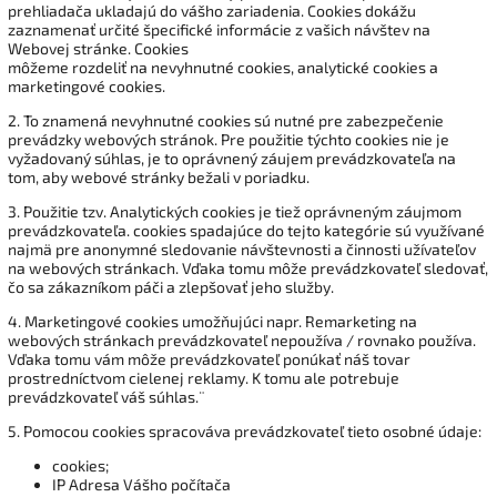
prehliadača ukladajú do vášho zariadenia. Cookies dokážu
zaznamenať určité špecifické informácie z vašich návštev na
Webovej stránke. Cookies
môžeme rozdeliť na nevyhnutné cookies, analytické cookies a
marketingové cookies.
2. To znamená nevyhnutné cookies sú nutné pre zabezpečenie
prevádzky webových stránok. Pre použitie týchto cookies nie je
vyžadovaný súhlas, je to oprávnený záujem prevádzkovateľa na
tom, aby webové stránky bežali v poriadku.
3. Použitie tzv. Analytických cookies je tiež oprávneným záujmom
prevádzkovateľa. cookies spadajúce do tejto kategórie sú využívané
najmä pre anonymné sledovanie návštevnosti a činnosti užívateľov
na webových stránkach. Vďaka tomu môže prevádzkovateľ sledovať,
čo sa zákazníkom páči a zlepšovať jeho služby.
4. Marketingové cookies umožňujúci napr. Remarketing na
webových stránkach prevádzkovateľ nepoužíva / rovnako používa.
Vďaka tomu vám môže prevádzkovateľ ponúkať náš tovar
prostredníctvom cielenej reklamy. K tomu ale potrebuje
prevádzkovateľ váš súhlas.¨
5. Pomocou cookies spracováva prevádzkovateľ tieto osobné údaje:
cookies;
IP Adresa Vášho počítača