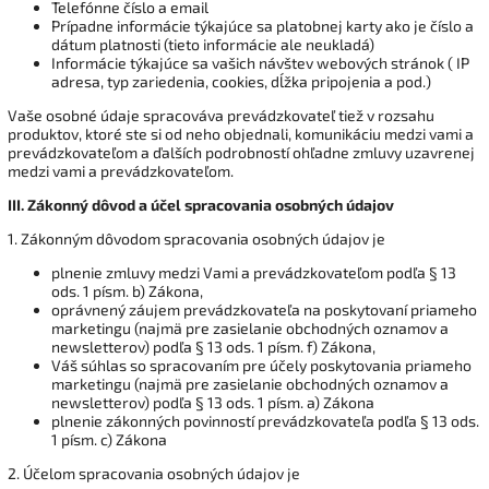
Telefónne číslo a email
Prípadne informácie týkajúce sa platobnej karty ako je číslo a
dátum platnosti (tieto informácie ale neukladá)
Informácie týkajúce sa vašich návštev webových stránok ( IP
adresa, typ zariedenia, cookies, dĺžka pripojenia a pod.)
Vaše osobné údaje spracováva prevádzkovateľ tiež v rozsahu
produktov, ktoré ste si od neho objednali, komunikáciu medzi vami a
prevádzkovateľom a ďalších podrobností ohľadne zmluvy uzavrenej
medzi vami a prevádzkovateľom.
III.
Zákonný dôvod a účel spracovania osobných údajov
1. Zákonným dôvodom spracovania osobných údajov je
plnenie zmluvy medzi Vami a prevádzkovateľom podľa § 13
ods. 1 písm. b) Zákona,
oprávnený záujem prevádzkovateľa na poskytovaní priameho
marketingu (najmä pre zasielanie obchodných oznamov a
newsletterov) podľa § 13 ods. 1 písm. f) Zákona,
Váš súhlas so spracovaním pre účely poskytovania priameho
marketingu (najmä pre zasielanie obchodných oznamov a
newsletterov) podľa § 13 ods. 1 písm. a) Zákona
plnenie zákonných povinností prevádzkovateľa podľa § 13 ods.
1 písm. c) Zákona
2. Účelom spracovania osobných údajov je