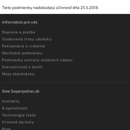
Tieto podmienky nadobúdajú účinnosť dňa 25.5.2018.
Informácie pre vás
Doprava a platba
Sledovanie trasy zásielky
Reklamácia a vrátenie
Obchodné podmienky
Podmienky ochrany osobných údajov
Starostlivosť o textil
Moja objednávka
Sme Superpotlac.sk
Kontakty
O spoločnosti
Technológie tlače
Firemné darčeky
Blog