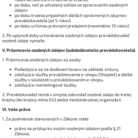
po dobu, než je odvolaný súhlas so spracovaním osobných
údajov
po dobu trvania prípadných ďalších oprávnených záujmov
prevádzkovateľa (až 5 rokov)
po dobu určenou právnymi predpismi (maximálne 10 rokov)
2. Po uplynutí doby uchovávania osobných údajov prevádzkovateľ
osobné údaje vymaže.
V.
Príjemcovia osobných údajov (subdodávatelia prevádzkovateľa)
1. Príjemcovia osobných údajov sú osoby
Podieľajúce sa na dodávaní tovaru na základe zmluvy,
zaisťujúce služby prevádzkovania e-shopu (Shoptet) a ďalšie
služby v súvislosti s prevádzkovaním e-shopu,
zaisťujúce marketingové služby.
2. Prevádzkovateľ nemá v úmysle odovzdať osobné údaje do tretej
krajiny (do krajiny mimo EU) alebo medzinárodnej organizácii.
VI.
Vaše práva
1. Za podmienok stanovených v Zákone máte
právo na prístup ku svojím osobným údajom podľa § 21
Zákona,