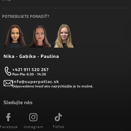
POTREBUJETE PORADIŤ?
Nika - Gabika - Paulína
+421 911 520 267
Pon-Pia: 6:30 - 14:30
info@superpotlac.sk
Odpovedáme hneď ako najrýchlejšie je to možné.
Sledujte nás
Facebook
Instagram
TikTok