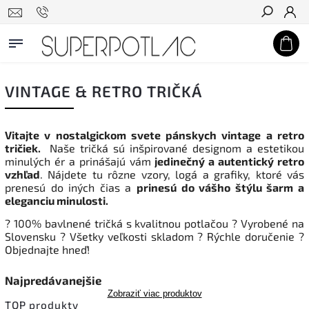
Hľadať
VINTAGE & RETRO TRIČKÁ
Vitajte v nostalgickom svete pánskych vintage a retro
tričiek.
Naše tričká sú inšpirované designom a estetikou
minulých ér a prinášajú vám
jedinečný a autentický retro
vzhľad
. Nájdete tu rôzne vzory, logá a grafiky, ktoré vás
prenesú do iných čias a
prinesú do vášho štýlu šarm a
eleganciu minulosti.
? 100% b
avlnené tričká s kvalitnou potlačou
?
Vyrobené na
Slovensku
?
Všetky veľkosti skladom ? Rýchle doručenie
?
Objednajte hneď!
Najpredávanejšie
Zobraziť viac produktov
TOP produkty