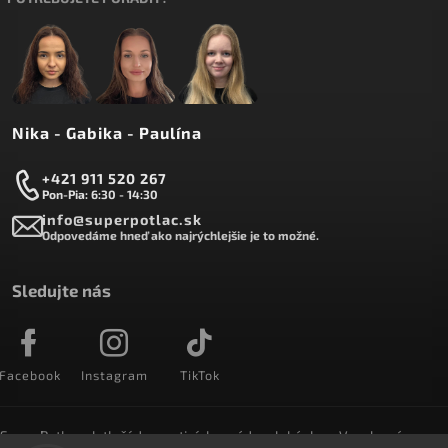
Nika - Gabika - Paulína
+421 911 520 267
Pon-Pia: 6:30 - 14:30
info@superpotlac.sk
Odpovedáme hneď ako najrýchlejšie je to možné.
Sledujte nás
Facebook
Instagram
TikTok
SuperPotlac.sk tlačí denne tisícky módnych kúskov. Vyrobené na