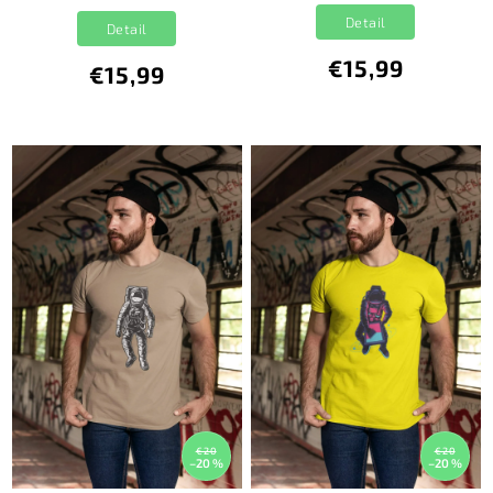
Detail
Detail
€15,99
€15,99
€20
€20
–20 %
–20 %