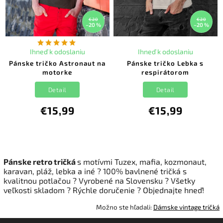
€20
€20
–20 %
–20 %
Ihneď k odoslaniu
Ihneď k odoslaniu
Pánske tričko Astronaut na
Pánske tričko Lebka s
motorke
respirátorom
Detail
Detail
€15,99
€15,99
Pánske retro tričká
s motívmi Tuzex, mafia, kozmonaut,
karavan, pláž, lebka a iné
? 100% b
avlnené tričká s
kvalitnou potlačou
?
Vyrobené na Slovensku
?
Všetky
veľkosti skladom ? Rýchle doručenie
?
Objednajte hneď!
Možno ste hľadali:
Dámske vintage tričká