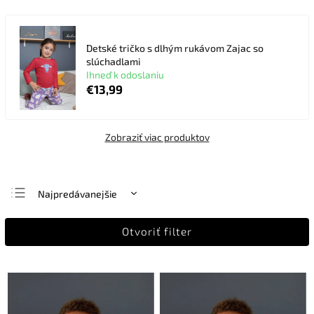
Detské tričko s dlhým rukávom Zajac so
slúchadlami
Ihneď k odoslaniu
€13,99
Zobraziť viac produktov
Najpredávanejšie
Najlacnejšie
Otvoriť filter
Najdrahšie
Abecedne