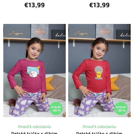
€13,99
€13,99
€19,99
€19,99
–30 %
–30 %
Ihneď k odoslaniu
Ihneď k odoslaniu
Detské tričko s dlhým
Detské tričko s dlhým