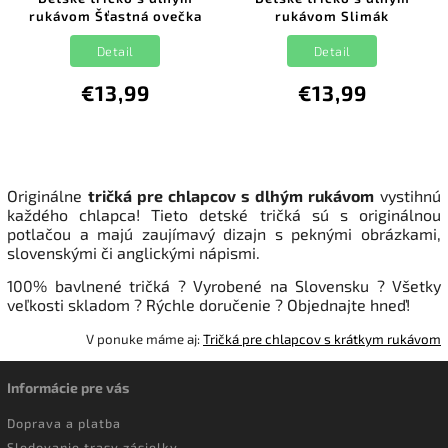
rukávom Šťastná ovečka
rukávom Slimák
Detail
Detail
€13,99
€13,99
Originálne
tričká pre chlapcov s dlhým rukávom
vystihnú
každého chlapca!
Tieto detské tričká sú s originálnou
potlačou a majú
zaujímavý dizajn s peknými obrázkami,
slovenskými či anglickými nápismi.
100% b
avlnené tričká
?
Vyrobené na Slovensku
?
Všetky
veľkosti skladom ? Rýchle doručenie
?
Objednajte hneď!
V ponuke máme aj:
Tričká pre chlapcov s krátkym rukávom
Informácie pre vás
Doprava a platba
Sledovanie trasy zásielky