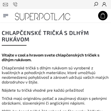
Hľadať
CHLAPČENSKÉ TRIČKÁ S DLHÝM
RUKÁVOM
Vitajte v cool a hravom svete chlapčenských tričiek s
dlhým rukávom.
Chlapčenské tričká s dlhým rukávom sú vyrobené z
kvalitných a pohodlných materiálov, ktoré umožňujú
neobmedzenú pohyblivosť a zároveň udržujú vašich malých
dobrodruhov v štýle.
Nájdete tu tričká vhodné pre každú príležitosť
Tričká majú originálnu potlač a zaujímavý dizajn s peknými
obrázkami, slovenskými či anglickými nápismi.