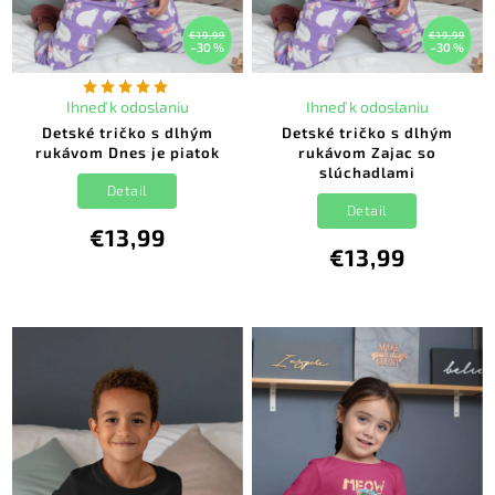
€19,99
€19,99
–30 %
–30 %
Ihneď k odoslaniu
Ihneď k odoslaniu
Detské tričko s dlhým
Detské tričko s dlhým
rukávom Dnes je piatok
rukávom Zajac so
slúchadlami
Detail
Detail
€13,99
€13,99