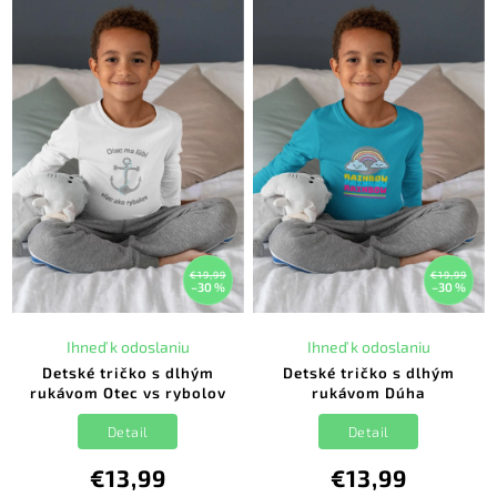
€19,99
€19,99
–30 %
–30 %
Ihneď k odoslaniu
Ihneď k odoslaniu
Detské tričko s dlhým
Detské tričko s dlhým
rukávom Otec vs rybolov
rukávom Dúha
Detail
Detail
€13,99
€13,99