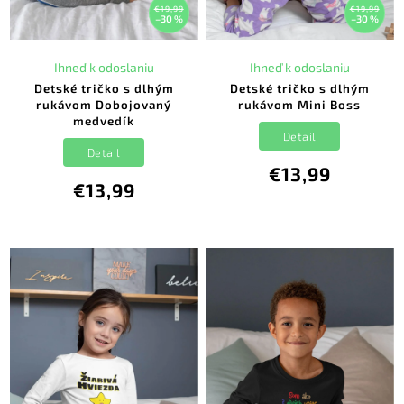
€19,99
€19,99
–30 %
–30 %
Ihneď k odoslaniu
Ihneď k odoslaniu
Detské tričko s dlhým
Detské tričko s dlhým
rukávom Dobojovaný
rukávom Mini Boss
medvedík
Detail
Detail
€13,99
€13,99