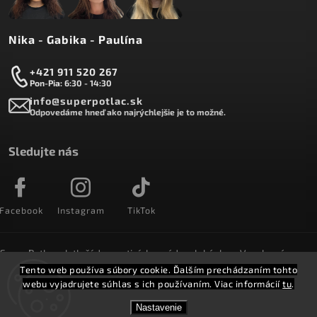
Nika - Gabika - Paulína
+421 911 520 267
Pon-Pia: 6:30 - 14:30
info@superpotlac.sk
Odpovedáme hneď ako najrýchlejšie je to možné.
Sledujte nás
Facebook
Instagram
TikTok
SuperPotlac.sk tlačí denne tisícky módnych kúskov. Vyrobené na
Slovensku a doručované do celého sveta :)
Tento web používa súbory cookie. Ďalším prechádzaním tohto
webu vyjadrujete súhlas s ich používaním. Viac informácií
tu
.
Copyright 2026
SuperPotlač.sk
. Všetky práva vyhradené.
Nastavenie
Vytvořil
Shoptet
Shoptak.cz.