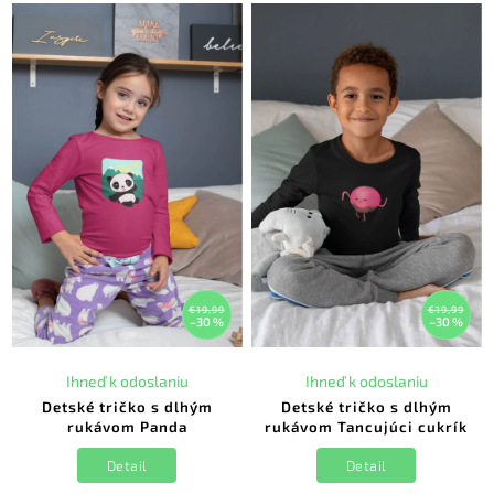
€19,99
€19,99
–30 %
–30 %
Ihneď k odoslaniu
Ihneď k odoslaniu
Detské tričko s dlhým
Detské tričko s dlhým
rukávom Panda
rukávom Tancujúci cukrík
Detail
Detail