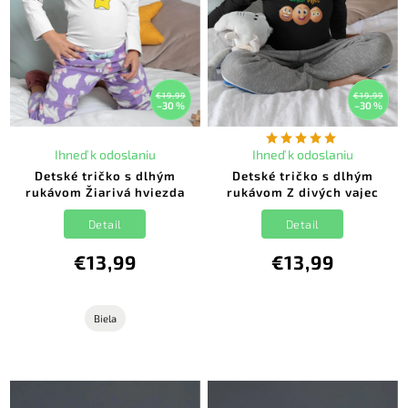
€19,99
€19,99
–30 %
–30 %
Ihneď k odoslaniu
Ihneď k odoslaniu
Detské tričko s dlhým
Detské tričko s dlhým
rukávom Žiarivá hviezda
rukávom Z divých vajec
Detail
Detail
€13,99
€13,99
Biela