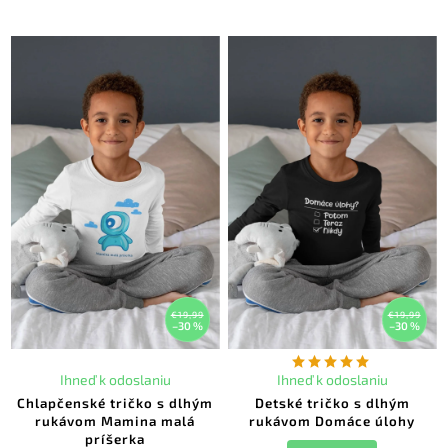
€19,99
€19,99
–30 %
–30 %
Ihneď k odoslaniu
Ihneď k odoslaniu
Chlapčenské tričko s dlhým
Detské tričko s dlhým
rukávom Mamina malá
rukávom Domáce úlohy
príšerka