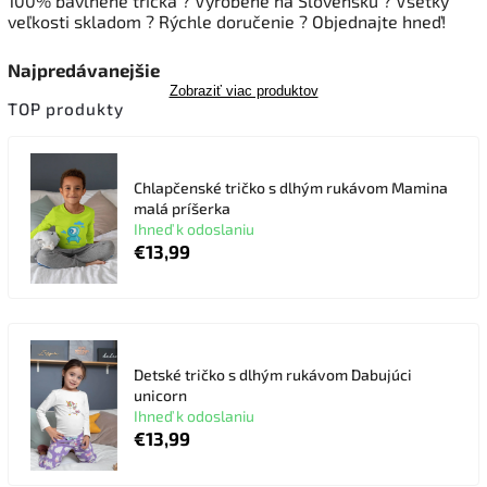
100% b
avlnené tričká
?
Vyrobené na Slovensku
?
Všetky
veľkosti skladom ? Rýchle doručenie
?
Objednajte hneď!
Najpredávanejšie
Zobraziť viac produktov
TOP produkty
Chlapčenské tričko s dlhým rukávom Mamina
malá príšerka
Ihneď k odoslaniu
€13,99
Detské tričko s dlhým rukávom Dabujúci
unicorn
Ihneď k odoslaniu
€13,99