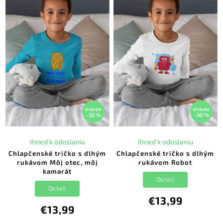
€19,99
€19,99
–30 %
–30 %
Ihneď k odoslaniu
Ihneď k odoslaniu
Chlapčenské tričko s dlhým
Chlapčenské tričko s dlhým
rukávom Môj otec, môj
rukávom Robot
kamarát
Detail
Detail
€13,99
€13,99