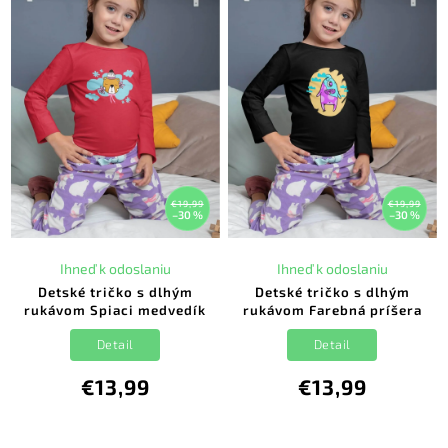
€19,99
€19,99
–30 %
–30 %
Ihneď k odoslaniu
Ihneď k odoslaniu
Detské tričko s dlhým
Detské tričko s dlhým
rukávom Spiaci medvedík
rukávom Farebná príšera
Detail
Detail
€13,99
€13,99