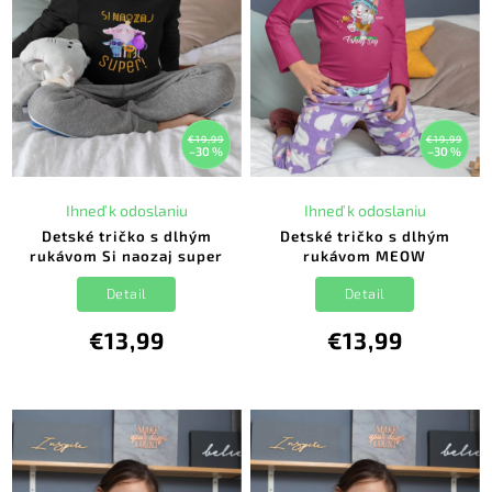
€19,99
€19,99
–30 %
–30 %
Ihneď k odoslaniu
Ihneď k odoslaniu
Detské tričko s dlhým
Detské tričko s dlhým
rukávom Si naozaj super
rukávom MEOW
Detail
Detail
€13,99
€13,99