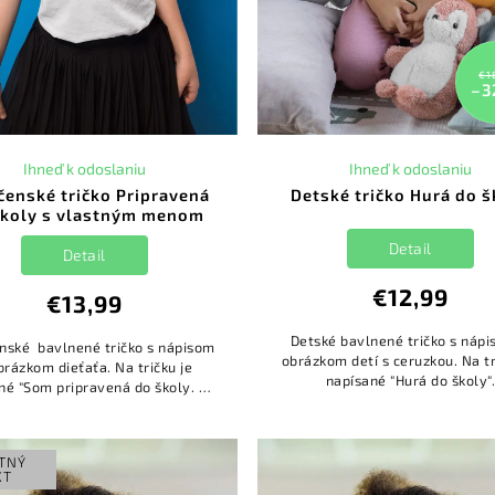
€1
–3
Ihneď k odoslaniu
Ihneď k odoslaniu
čenské tričko Pripravená
Detské tričko Hurá do š
školy s vlastným menom
Detail
Detail
€12,99
€13,99
Detské bavlnené tričko s náp
nské bavlnené tričko s nápisom
obrázkom detí s ceruzkou. Na tr
brázkom dieťaťa. Na tričku je
napísané "Hurá do školy"
né "Som pripravená do školy. Sú
ripravení na mňa?". Na tričko si
viete doplniť meno...
TNÝ
XT