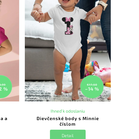
8,99
€17,50
2 %
–14 %
Ihneď k odoslaniu
a a
Dievčenské body s Minnie
číslom
Detail