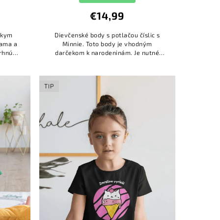
€14,99
átkym
Dievčenské body s potlačou číslic s
Mama a
Minnie. Toto body je vhodným
rhnúť".
darčekom k narodeninám. Je nutné
vnaké
vybrať veľkosť body a vložiť do
poznámky vek dieťaťa (číslo).
TIP