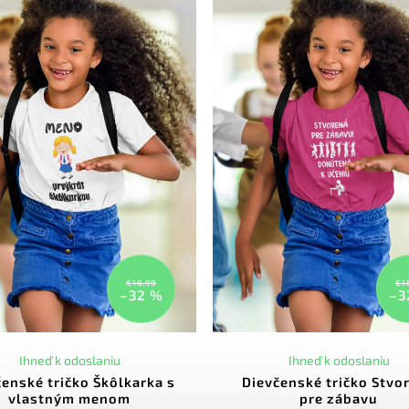
€18,99
€1
–32 %
–3
Ihneď k odoslaniu
Ihneď k odoslaniu
čenské tričko Škôlkarka s
Dievčenské tričko Stvo
vlastným menom
pre zábavu