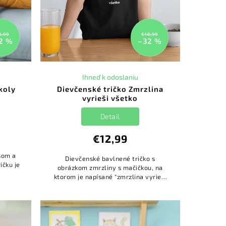
8,99
€18,99
2 %
–32 %
Ihneď k odoslaniu
koly
Dievčenské tričko Zmrzlina
vyrieši všetko
Detail
€12,99
isom a
Dievčenské bavlnené tričko s
ičku je
obrázkom zmrzliny s mačičkou, na
.
ktorom je napísané "zmrzlina vyrieši
všetko". Pre pamlsné jazýčky.