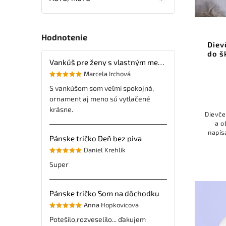
Hodnotenie
Diev
do š
Vankúš pre ženy s vlastným menom
Marcela Irchová
S vankúšom som veľmi spokojná,
ornament aj meno sú vytlačené
krásne.
Dievče
a o
napís
Pánske tričko Deň bez piva
Sú al
Daniel Krehlík
Super
Pánske tričko Som na dôchodku
Anna Hopkovicova
Potešilo,rozveselilo... ďakujem