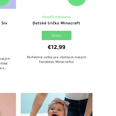
Ihneď k odoslaniu
 Six
Detské tričko Minecraft
Detail
€12,99
Perfektná voľba pre všetkých malých
malých
fanúšikov Minecraftu!
etské
a s
nom,
 Č...