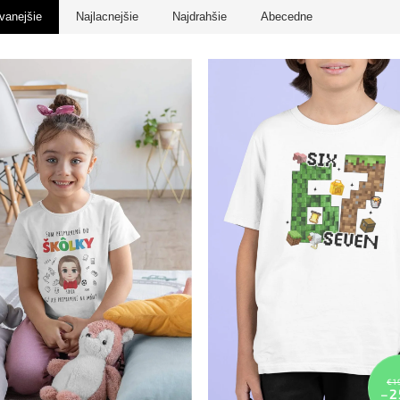
vanejšie
Najlacnejšie
Najdrahšie
Abecedne
€1
–2