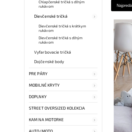
Chlapčenské tričká s dlhým
Najpredá
rukávom
Dievčenské tričká
Dievčenské tričká s krátkym
rukávom
Dievčenské tričká s dlhým
rukávom
Vyfarbovacie tričká
Dojčenské body
PRE PÁRY
MOBILNÉ KRYTY
DOPLNKY
STREET OVERSIZED KOLEKCIA
KAM NA MOTORKE
AUTO/MOTO