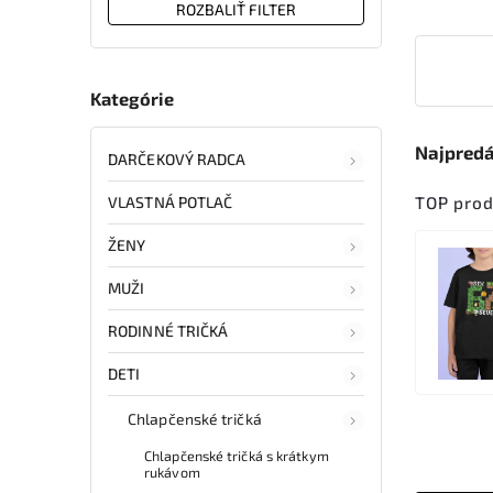
ROZBALIŤ FILTER
Kategórie
Najpredá
DARČEKOVÝ RADCA
TOP pro
VLASTNÁ POTLAČ
ŽENY
MUŽI
RODINNÉ TRIČKÁ
DETI
Chlapčenské tričká
Chlapčenské tričká s krátkym
rukávom