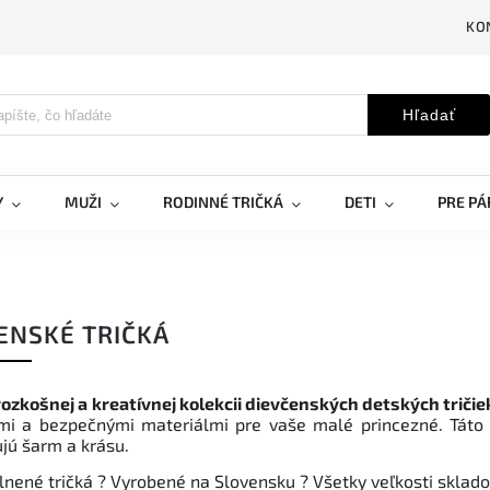
KO
Hľadať
Y
MUŽI
RODINNÉ TRIČKÁ
DETI
PRE PÁ
ENSKÉ TRIČKÁ
 rozkošnej a kreatívnej kolekcii dievčenských detských tričie
mi a bezpečnými materiálmi pre vaše malé princezné. Táto
ujú šarm a krásu.
lnené tričká
?
Vyrobené na Slovensku
?
Všetky veľkosti sklad