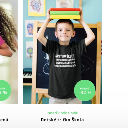
8,99
€18,99
2 %
–32 %
Ihneď k odoslaniu
rená
Detské tričko Škola