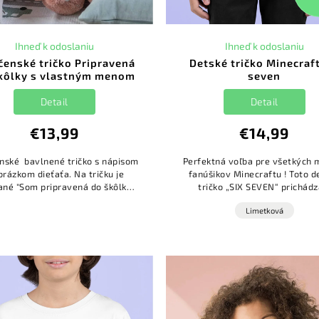
Ihneď k odoslaniu
Ihneď k odoslaniu
čenské tričko Pripravená
Detské tričko Minecraft
kôlky s vlastným menom
seven
Detail
Detail
€13,99
€14,99
nské bavlnené tričko s nápisom
Perfektná voľba pre všetkých 
brázkom dieťaťa. Na tričku je
fanúšikov Minecraftu ! Toto d
ané "Som pripravená do škôlky.
tričko „SIX SEVEN“ prichádz
e pripravení na mňa?". Na tričko
originálnym pixelovým dizaj
Limetková
si viete doplniť men...
ktorý pripomína obľúbené hry.