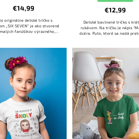
€14,99
€12,99
to originálne detské tričko s
Detské bavlnené tričko s kr
om „SIX SEVEN“ je ako stvorené
rukávom. Na tričku je nápis "
 malých fanúšikov výrazného,
dcéra. Puto, ktoré sa nedá pret
znivého a jedinečného štýlu!
K tričku si viete objednať ro
ntným prvkom je výrazná gra...
dámske tričko ako set....