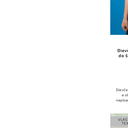
Diev
do 
Dievče
a o
napísa
ale p
VLAS
TE