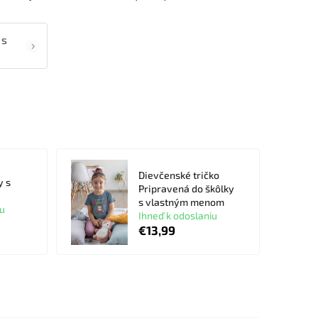
 s
Dievčenské tričko
y s
Pripravená do škôlky
s vlastným menom
iu
Ihneď k odoslaniu
€13,99