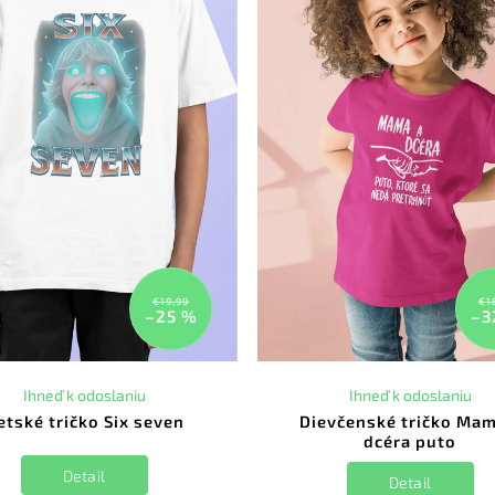
€19,99
€1
–25 %
–3
Ihneď k odoslaniu
Ihneď k odoslaniu
etské tričko Six seven
Dievčenské tričko Mam
dcéra puto
Detail
Detail