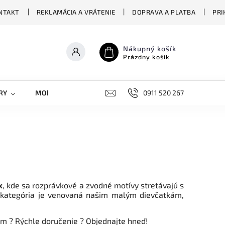
NTAKT
REKLAMÁCIA A VRÁTENIE
DOPRAVA A PLATBA
PRI
Nákupný košík
Prázdny košík
RY
MOBILNÉ KRYTY
DOPLNKY
0911 520 267
STREET OVERS
k
, kde sa rozprávkové a zvodné motívy stretávajú s
 kategória je venovaná našim malým dievčatkám,
om ? Rýchle doručenie
?
Objednajte hneď!