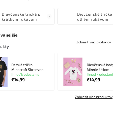
Dievčenské tričká s
Dievčenské tričká
krátkym rukávom
dlhým rukávom
vanejšie
Zobraziť viac produktov
dukty
Detské tričko
Dievčenské bod
Minecraft Six seven
Minnie číslom
Ihneď k odoslaniu
Ihneď k odoslan
€14,99
€14,99
Zobraziť viac produktov