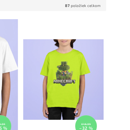
87
položiek celkom
9,99
€18,99
5 %
–32 %