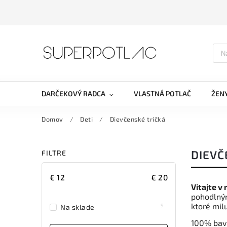
DARČEKOVÝ RADCA
VLASTNÁ POTLAČ
ŽEN
Domov
/
Deti
/
Dievčenské tričká
DIEVČ
FILTRE
€
12
€
20
Vitajte v
pohodlný
ktoré mil
9
Na sklade
100% b
av