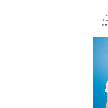
To
motív
pre
blá
Domina