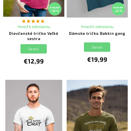
€18,99
€25,90
–32 %
–23 %
Ihneď k odoslaniu
Ihneď k odoslaniu
Dievčenské tričko Veľká
Dámske tričko Babkin gang
sestra
Detail
Detail
€19,99
€12,99