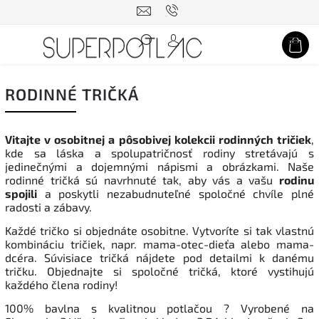
Hľadať
RODINNÉ TRIČKÁ
Vitajte v osobitnej a pôsobivej kolekcii rodinných tričiek
,
kde sa láska a spolupatričnosť rodiny stretávajú s
jedinečnými a dojemnými nápismi a obrázkami. Naše
rodinné tričká sú navrhnuté tak, aby vás a vašu
rodinu
spojili
a poskytli nezabudnuteľné spoločné chvíle plné
radosti a zábavy.
Každé tričko si objednáte osobitne. Vytvoríte si tak vlastnú
kombináciu tričiek, napr. mama-otec-dieťa alebo mama-
dcéra. Súvisiace tričká nájdete pod detailmi k danému
tričku. Objednajte si spoločné tričká, ktoré vystihujú
každého člena rodiny!
100% b
avlna s kvalitnou potlačou
?
Vyrobené na