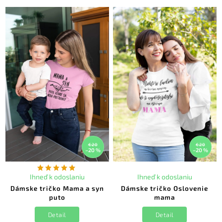
€20
€20
–20 %
–20 %
Ihneď k odoslaniu
Ihneď k odoslaniu
Dámske tričko Mama a syn
Dámske tričko Oslovenie
puto
mama
Detail
Detail