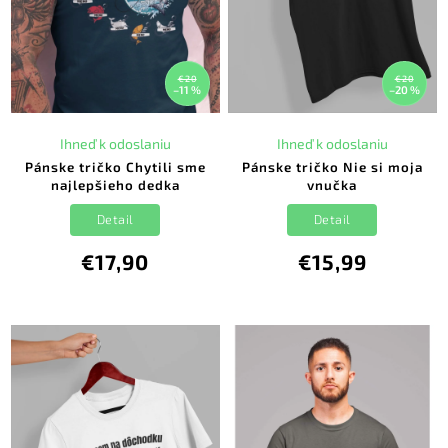
€20
€20
–11 %
–20 %
Ihneď k odoslaniu
Ihneď k odoslaniu
Pánske tričko Chytili sme
Pánske tričko Nie si moja
najlepšieho dedka
vnučka
Detail
Detail
€17,90
€15,99