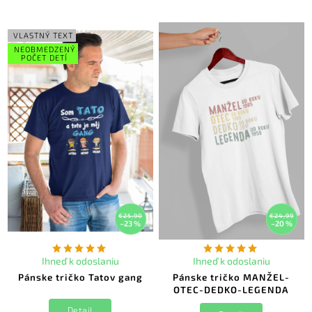
VLASTNÝ TEXT
NEOBMEDZENÝ
POČET DETÍ
€25,90
€24,99
–23 %
–20 %
Ihneď k odoslaniu
Ihneď k odoslaniu
Pánske tričko Tatov gang
Pánske tričko MANŽEL-
OTEC-DEDKO-LEGENDA
Detail