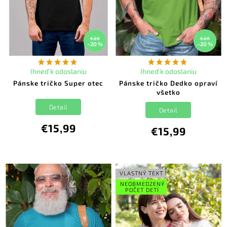
€20
€20
–20 %
–20 %
Ihneď k odoslaniu
Ihneď k odoslaniu
Pánske tričko Super otec
Pánske tričko Dedko opraví
všetko
Detail
Detail
€15,99
€15,99
VLASTNÝ TEXT
NEOBMEDZENÝ
POČET DETÍ