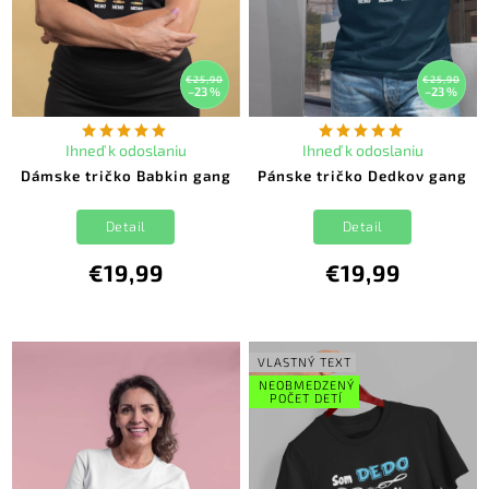
€25,90
€25,90
–23 %
–23 %
Ihneď k odoslaniu
Ihneď k odoslaniu
Dámske tričko Babkin gang
Pánske tričko Dedkov gang
Detail
Detail
€19,99
€19,99
VLASTNÝ TEXT
NEOBMEDZENÝ
POČET DETÍ