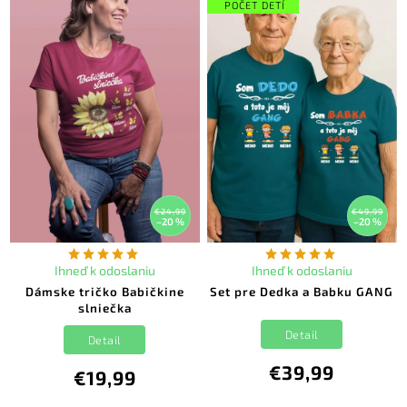
POČET DETÍ
€24,99
€49,99
–20 %
–20 %
Ihneď k odoslaniu
Ihneď k odoslaniu
Dámske tričko Babičkine
Set pre Dedka a Babku GANG
slniečka
Detail
Detail
€39,99
€19,99