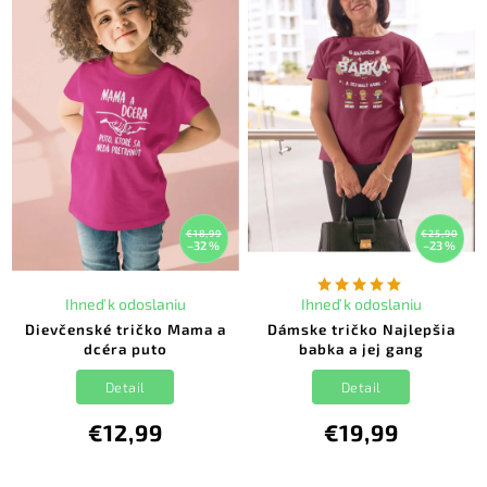
€18,99
€25,90
–32 %
–23 %
Ihneď k odoslaniu
Ihneď k odoslaniu
Dievčenské tričko Mama a
Dámske tričko Najlepšia
dcéra puto
babka a jej gang
Detail
Detail
€12,99
€19,99