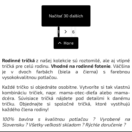
Načítať 30 ďalších
1
6
Hore
Rodinné tričká
z našej kolekcie sú roztomilé, ale aj vtipné
tričká pre celú rodinu.
Vhodné na rodinné fotenie
. Väčšina
je v dvoch farbách (biela a čierna) s farebnou
vysokokvalitnou potlačou.
Každé tričko si objednáte osobitne. Vytvoríte si tak vlastnú
kombináciu tričiek, napr. mama-otec-dieťa alebo mama-
dcéra.
Súvisiace tričká nájdete pod detailmi k danému
tričku. Objednajte si spoločné tričká, ktoré vystihujú
každého člena rodiny!
100% b
avlna s kvalitnou potlačou
?
Vyrobené na
Slovensku
?
Všetky veľkosti skladom ? Rýchle doručenie
?