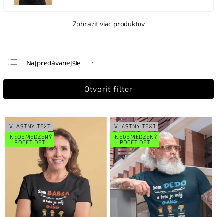
Zobraziť viac produktov
Najpredávanejšie
Najlacnejšie
Otvoriť filter
Najdrahšie
Abecedne
VLASTNÝ TEXT
VLASTNÝ TEXT
NEOBMEDZENÝ
NEOBMEDZENÝ
POČET DETÍ
POČET DETÍ