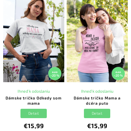
€20
€20
–20 %
–20 %
Ihneď k odoslaniu
Ihneď k odoslaniu
Dámske tričko Odkedy som
Dámske tričko Mama a
mama
dcéra puto
Detail
Detail
€15,99
€15,99