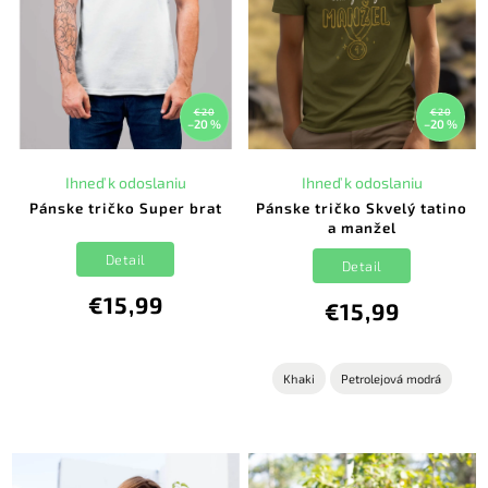
€20
€20
–20 %
–20 %
Ihneď k odoslaniu
Ihneď k odoslaniu
Pánske tričko Super brat
Pánske tričko Skvelý tatino
a manžel
Detail
Detail
€15,99
€15,99
Khaki
Petrolejová modrá