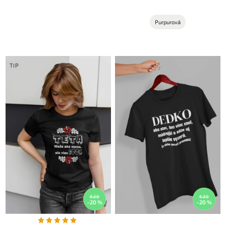
Purpurová
TIP
€20
€20
–20 %
–20 %