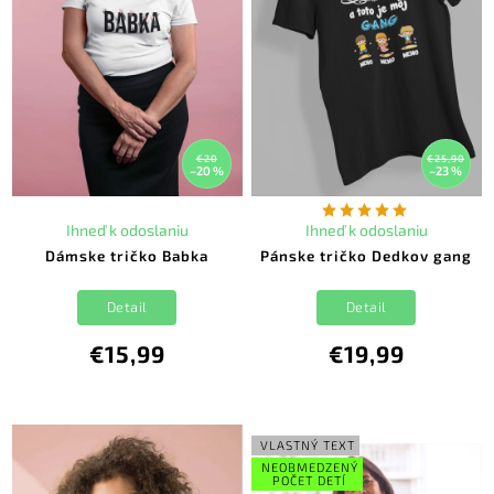
€20
€25,90
–20 %
–23 %
Ihneď k odoslaniu
Ihneď k odoslaniu
Dámske tričko Babka
Pánske tričko Dedkov gang
Detail
Detail
€15,99
€19,99
VLASTNÝ TEXT
NEOBMEDZENÝ
POČET DETÍ