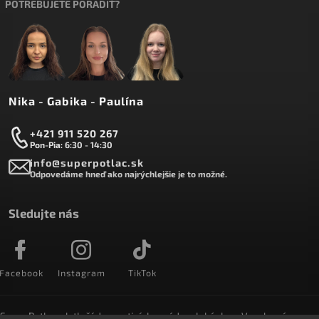
POTREBUJETE PORADIŤ?
Nika - Gabika - Paulína
+421 911 520 267
Pon-Pia: 6:30 - 14:30
info@superpotlac.sk
Odpovedáme hneď ako najrýchlejšie je to možné.
Sledujte nás
Facebook
Instagram
TikTok
SuperPotlac.sk tlačí denne tisícky módnych kúskov. Vyrobené na