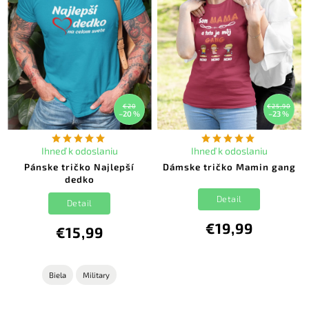
€20
€25,90
–20 %
–23 %
Ihneď k odoslaniu
Ihneď k odoslaniu
Pánske tričko Najlepší
Dámske tričko Mamin gang
dedko
Detail
Detail
€19,99
€15,99
Biela
Military