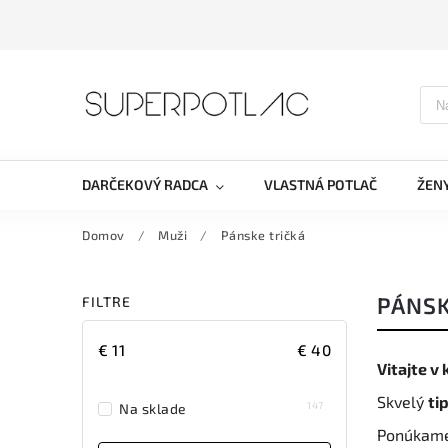
DARČEKOVÝ RADCA
VLASTNÁ POTLAČ
ŽEN
Domov
/
Muži
/
Pánske tričká
PÁNSK
FILTRE
€
11
€
40
Vitajte v
Skvelý
ti
147
Na sklade
Ponúkam