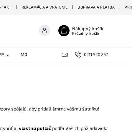
NTAKT
REKLAMÁCIA A VRÁTENIE
DOPRAVA A PLATBA
PRI
Nákupný košík
Prázdny košík
RY
MOBILNÉ KRYTY
DOPLNKY
0911 520 267
STREET OVERS
vzory spájajú, aby pridali šmrnc vášmu šatníku!
tvoriť aj
vlastnú potlač
podľa Vašich požiadaviek.