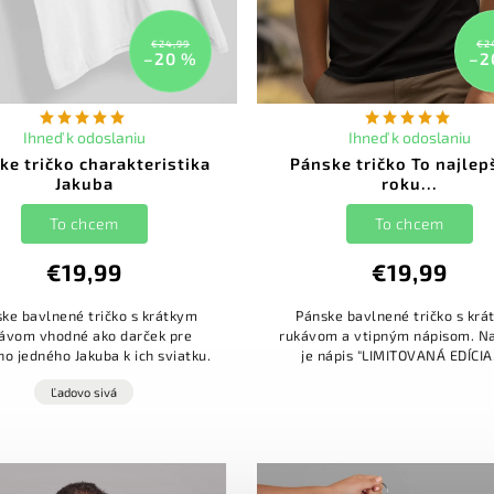
€24,99
€2
–20 %
–2
Ihneď k odoslaniu
Ihneď k odoslaniu
ke tričko charakteristika
Pánske tričko To najlep
Jakuba
roku...
To chcem
To chcem
€19,99
€19,99
ke bavlnené tričko s krátkym
Pánske bavlnené tričko s kr
ávom vhodné ako darček pre
rukávom a vtipným nápisom. Na
o jedného Jakuba k ich sviatku.
je nápis "LIMITOVANÁ EDÍCIA
NAJLEPŠIE Z ROKU XXXX". Rok,
Ľadovo sivá
chcete na tričko doplniť nap