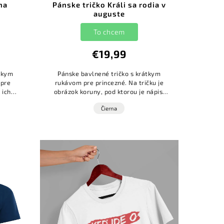
na
Pánske tričko Králi sa rodia v
auguste
To chcem
€19,99
átkym
Pánske bavlnené tričko s krátkym
 pre
rukávom pre princezné. Na tričku je
 ich
obrázok koruny, pod ktorou je nápis:
,,KRÁLI SA RODIA V AUGUSTE."
Čierna