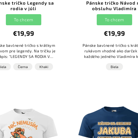
nske tričko Legendy sa
Pánske tričko Návod 
rodia v júli
obsluhu Vladimíra
To chcem
To chcem
€19,99
€19,99
ke bavlnené tričko s krátkym
Pánske bavlnené tričko s kr
vom pre legendy. Na tričku je
rukávom vhodné ako darček
ápis: "LEGENDY SA RODIA V
každého jedného Vladimíra k
 Tričko je vhodné ako darček nie
sviatku.
Biela
Čierna
Khaki
Biela
na narodeniny, ale aj pri ak...