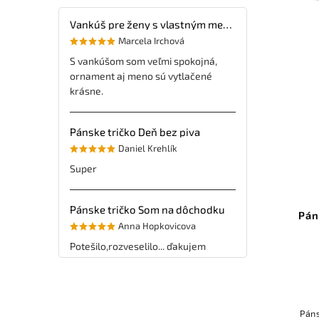
Vankúš pre ženy s vlastným menom
Marcela Irchová
S vankúšom som veľmi spokojná,
ornament aj meno sú vytlačené
krásne.
Pánske tričko Deň bez piva
Daniel Krehlík
Super
Pánske tričko Som na dôchodku
Pán
Anna Hopkovicova
Potešilo,rozveselilo... ďakujem
Páns