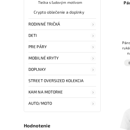
Pá
Tielka s ľudovým motívom
Crypto oblečenie a doplnky
RODINNÉ TRIČKÁ
DETI
Páns
PRE PÁRY
ruká
n
MOBILNÉ KRYTY
JÚLI."
len 
DOPLNKY
STREET OVERSIZED KOLEKCIA
KAM NA MOTORKE
AUTO/MOTO
Hodnotenie