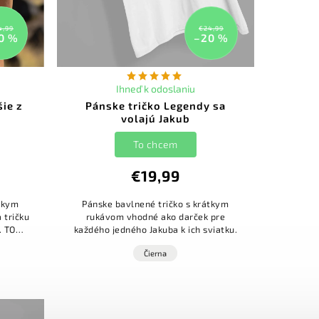
4,99
€24,99
0 %
–20 %
Ihneď k odoslaniu
šie z
Pánske tričko Legendy sa
volajú Jakub
To chcem
€19,99
átkym
Pánske bavlnené tričko s krátkym
 tričku
rukávom vhodné ako darček pre
. TO
každého jedného Jakuba k ich sviatku.
 ktorý
Čierna
...