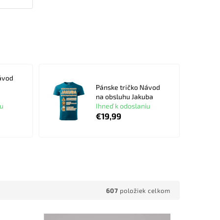
ávod
Pánske tričko Návod
na obsluhu Jakuba
iu
Ihneď k odoslaniu
€19,99
607
položiek celkom