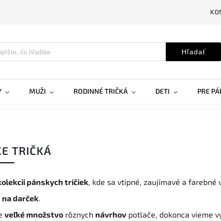
KO
Hľadať
Y
MUŽI
RODINNÉ TRIČKÁ
DETI
PRE PÁ
E TRIČKÁ
 kolekcii pánskych tričiek
, kde sa vtipné, zaujímavé a farebné 
p na darček
.
e
veľké množstvo
rôznych
návrhov
potlače, dokonca vieme vy