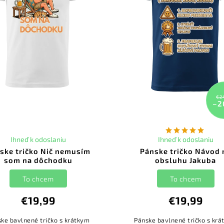
€2
–2
Ihneď k odoslaniu
Ihneď k odoslaniu
ske tričko Nič nemusím
Pánske tričko Návod 
som na dôchodku
obsluhu Jakuba
To chcem
To chcem
€19,99
€19,99
ke bavlnené tričko s krátkym
Pánske bavlnené tričko s kr