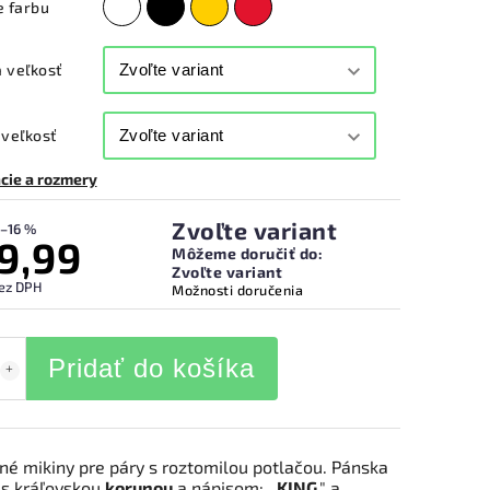
e farbu
 veľkosť
veľkosť
cie a rozmery
Zvoľte variant
–16 %
9,99
Môžeme doručiť do:
Zvoľte variant
ez DPH
Možnosti doručenia
Pridať do košíka
né mikiny pre páry s roztomilou potlačou. Pánska
 s kráľovskou
korunou
a nápisom: ,,
KING
," a