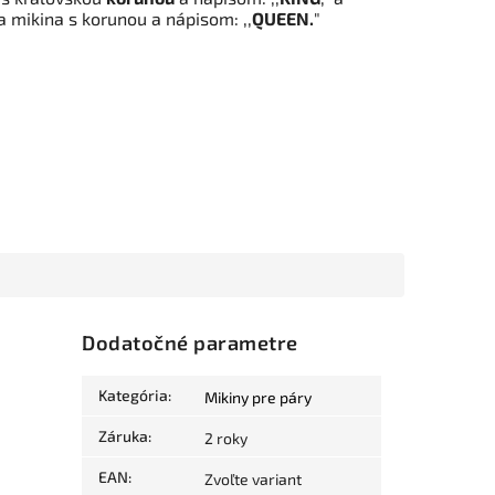
 mikina s korunou a nápisom: ,,
QUEEN.
"
Dodatočné parametre
Kategória
:
Mikiny pre páry
Záruka
:
2 roky
EAN
:
Zvoľte variant