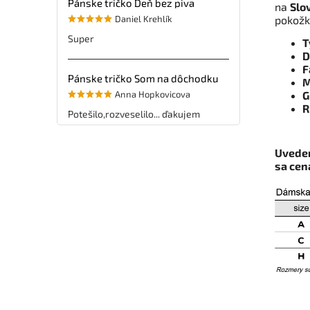
Pánske tričko Deň bez piva
na
Slo
Daniel Krehlík
pokožk
Super
T
D
F
Pánske tričko Som na dôchodku
M
Anna Hopkovicova
G
R
Potešilo,rozveselilo... ďakujem
Uveden
sa ce