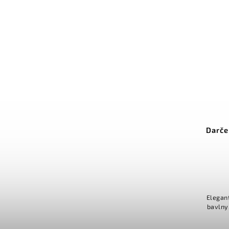
Darče
Elegan
bavlny