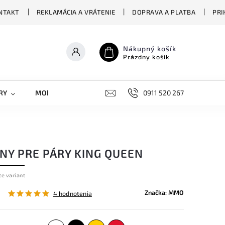
NTAKT
REKLAMÁCIA A VRÁTENIE
DOPRAVA A PLATBA
PRI
Nákupný košík
Prázdny košík
RY
MOBILNÉ KRYTY
DOPLNKY
0911 520 267
STREET OVERS
INY PRE PÁRY KING QUEEN
te variant
Značka:
MMO
4 hodnotenia