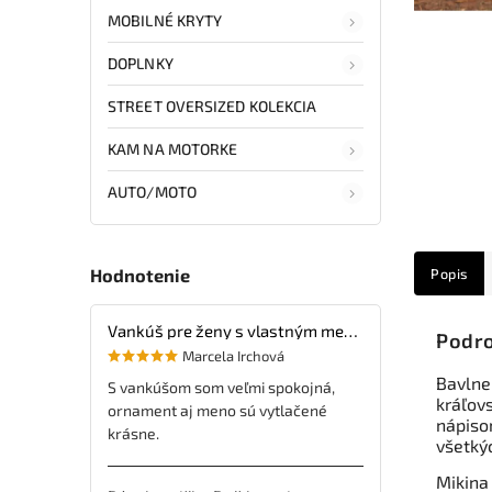
MOBILNÉ KRYTY
DOPLNKY
STREET OVERSIZED KOLEKCIA
KAM NA MOTORKE
AUTO/MOTO
Popis
Hodnotenie
Vankúš pre ženy s vlastným menom
Podro
Marcela Irchová
Bavlne
S vankúšom som veľmi spokojná,
kráľov
ornament aj meno sú vytlačené
nápisom
krásne.
všetký
Mikina