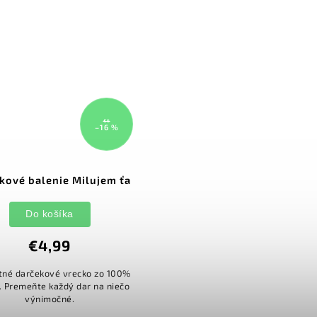
€6
–16 %
kové balenie Milujem ťa
Do košíka
€4,99
tné darčekové vrecko zo 100%
. Premeňte každý dar na niečo
výnimočné.