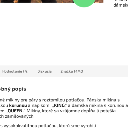
dámska
Hodnotenie (4)
Diskusia
Značka
MMO
bný popis
né mikiny pre páry s roztomilou potlačou. Pánska mikina s
skou
korunou
a nápisom: ,,
KING
," a dámska mikina s korunou a
: ,,
QUEEN.
" Mikiny, ktoré sa vzájomne dopĺňajú potešia
ch zamilovaných.
 s vysokokvalitnou potlačou, ktorú sme vyrobili