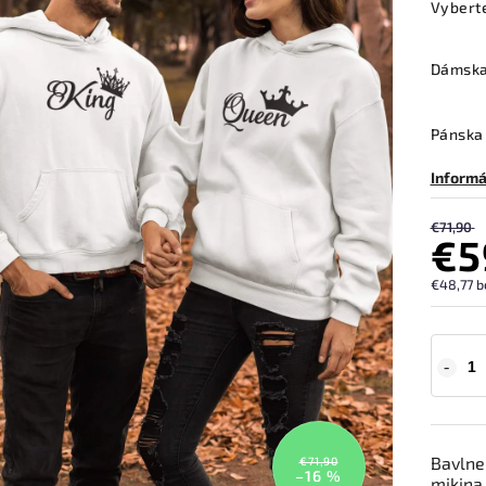
Vybert
Dámska
Pánska 
Informá
€71,90
€5
€48,77 b
Bavlne
€71,90
–16 %
mikina