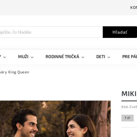
KO
Hľadať
Y
MUŽI
RODINNÉ TRIČKÁ
DETI
PRE PÁ
páry King Queen
MIK
Kód:
Zvoľ
TIP