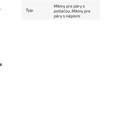
Mikiny pre páry s
e.
Typ
:
potlačou, Mikiny pre
páry s nápismi
e