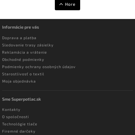
Hore
Informácie pre vás
Doprava a platba
Sledovanie trasy zásielky
Reklamácia a vrátenie
Obchodné podmienky
Podmienky ochrany osobných údajov
Starostlivosť o textil
Moja objednávka
Sme Superpotlac.sk
Kontakty
O spoločnosti
Technológie tlače
Firemné darčeky