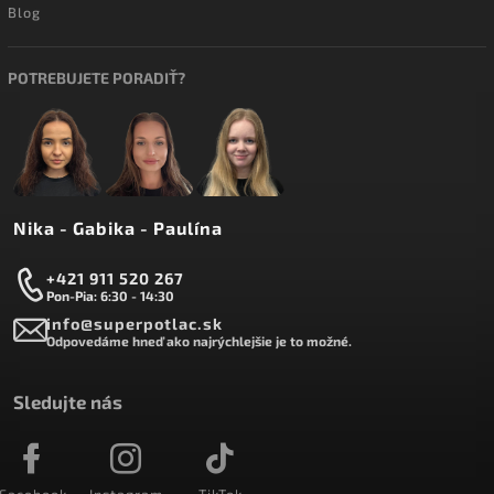
Blog
POTREBUJETE PORADIŤ?
Nika - Gabika - Paulína
+421 911 520 267
Pon-Pia: 6:30 - 14:30
info@superpotlac.sk
Odpovedáme hneď ako najrýchlejšie je to možné.
Sledujte nás
Facebook
Instagram
TikTok