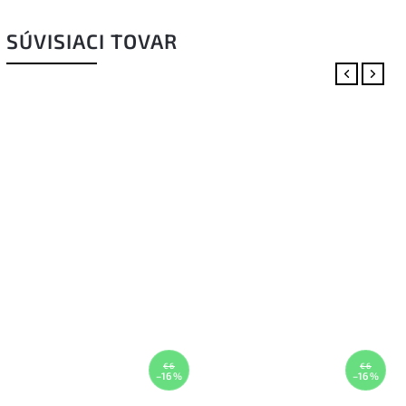
SÚVISIACI TOVAR
Previous
Next
€6
€6
–16 %
–16 %