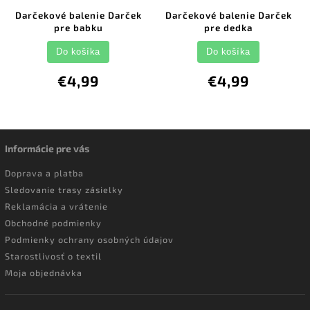
Darčekové balenie Darček
Darčekové balenie Darček
pre babku
pre dedka
Do košíka
Do košíka
€4,99
€4,99
Informácie pre vás
Doprava a platba
Sledovanie trasy zásielky
Reklamácia a vrátenie
Obchodné podmienky
Podmienky ochrany osobných údajov
Starostlivosť o textil
Moja objednávka