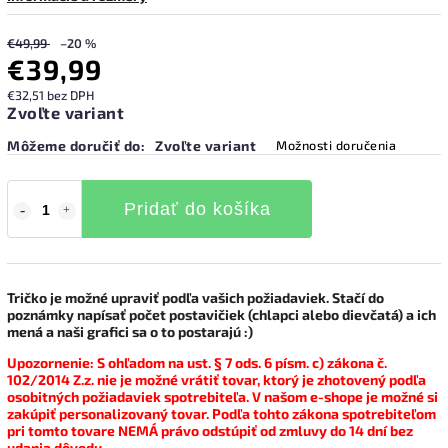
€49,99
–20 %
€39,99
€32,51 bez DPH
Zvoľte variant
Môžeme doručiť do:
Zvoľte variant
Možnosti doručenia
Pridať do košíka
Tričko je možné upraviť podľa vašich požiadaviek. Stačí do
poznámky napísať počet postavičiek (chlapci alebo dievčatá) a ich
mená a naši grafici sa o to postarajú :)
Upozornenie: S ohľadom na ust. § 7 ods. 6 písm. c) zákona č.
102/2014 Z.z. nie je možné vrátiť tovar, ktorý je zhotovený podľa
osobitných požiadaviek spotrebiteľa. V našom e-shope je možné si
zakúpiť personalizovaný tovar. Podľa tohto zákona spotrebiteľom
pri tomto tovare NEMÁ právo odstúpiť od zmluvy do 14 dní bez
udania dôvodu.