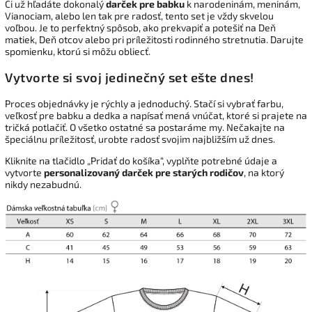
Či už hľadáte dokonalý
darček pre babku
k narodeninám, meninám,
Vianociam, alebo len tak pre radosť, tento set je vždy skvelou
voľbou. Je to perfektný spôsob, ako prekvapiť a potešiť na Deň
matiek, Deň otcov alebo pri príležitosti rodinného stretnutia. Darujte
spomienku, ktorú si môžu obliecť.
Vytvorte si svoj jedinečný set ešte dnes!
Proces objednávky je rýchly a jednoduchý. Stačí si vybrať farbu,
veľkosť pre babku a dedka a napísať mená vnúčat, ktoré si prajete na
tričká potlačiť. O všetko ostatné sa postaráme my. Nečakajte na
špeciálnu príležitosť, urobte radosť svojim najbližším už dnes.
Kliknite na tlačidlo „Pridať do košíka“, vyplňte potrebné údaje a
vytvorte
personalizovaný darček pre starých rodičov
, na ktorý
nikdy nezabudnú.