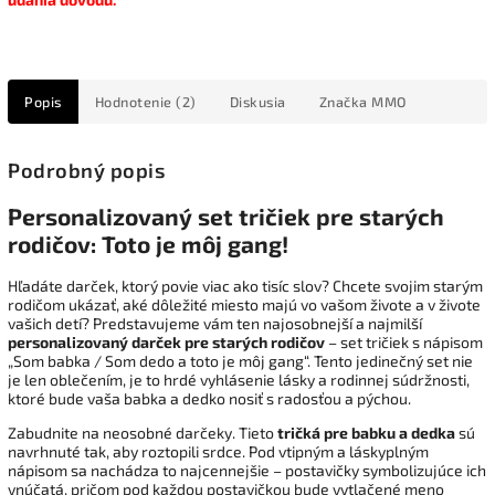
Popis
Hodnotenie (2)
Diskusia
Značka
MMO
Podrobný popis
Personalizovaný set tričiek pre starých
rodičov: Toto je môj gang!
Hľadáte darček, ktorý povie viac ako tisíc slov? Chcete svojim starým
rodičom ukázať, aké dôležité miesto majú vo vašom živote a v živote
vašich detí? Predstavujeme vám ten najosobnejší a najmilší
personalizovaný darček pre starých rodičov
– set tričiek s nápisom
„Som babka / Som dedo a toto je môj gang“. Tento jedinečný set nie
je len oblečením, je to hrdé vyhlásenie lásky a rodinnej súdržnosti,
ktoré bude vaša babka a dedko nosiť s radosťou a pýchou.
Zabudnite na neosobné darčeky. Tieto
tričká pre babku a dedka
sú
navrhnuté tak, aby roztopili srdce. Pod vtipným a láskyplným
nápisom sa nachádza to najcennejšie – postavičky symbolizujúce ich
vnúčatá, pričom pod každou postavičkou bude vytlačené meno