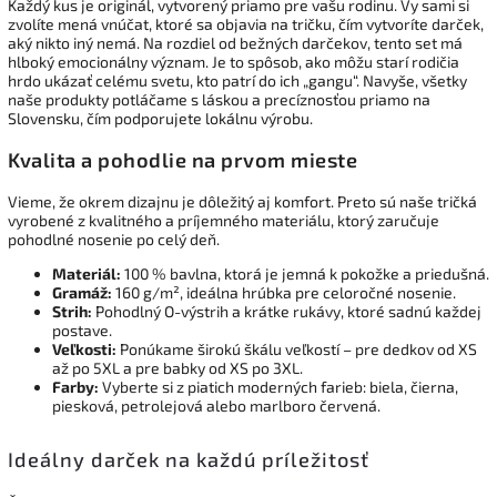
Každý kus je originál, vytvorený priamo pre vašu rodinu. Vy sami si
zvolíte mená vnúčat, ktoré sa objavia na tričku, čím vytvoríte darček,
aký nikto iný nemá. Na rozdiel od bežných darčekov, tento set má
hlboký emocionálny význam. Je to spôsob, ako môžu starí rodičia
hrdo ukázať celému svetu, kto patrí do ich „gangu“. Navyše, všetky
naše produkty potláčame s láskou a precíznosťou priamo na
Slovensku, čím podporujete lokálnu výrobu.
Kvalita a pohodlie na prvom mieste
Vieme, že okrem dizajnu je dôležitý aj komfort. Preto sú naše tričká
vyrobené z kvalitného a príjemného materiálu, ktorý zaručuje
pohodlné nosenie po celý deň.
Materiál:
100 % bavlna, ktorá je jemná k pokožke a priedušná.
Gramáž:
160 g/m², ideálna hrúbka pre celoročné nosenie.
Strih:
Pohodlný O-výstrih a krátke rukávy, ktoré sadnú každej
postave.
Veľkosti:
Ponúkame širokú škálu veľkostí – pre dedkov od XS
až po 5XL a pre babky od XS po 3XL.
Farby:
Vyberte si z piatich moderných farieb: biela, čierna,
piesková, petrolejová alebo marlboro červená.
Ideálny darček na každú príležitosť