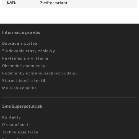
EAN
:
Zvoľte variant
Informácie pre vás
Doprava a platba
Sledovanie trasy zásielky
Reklamácia a vrátenie
Obchodné podmienky
Podmienky ochrany osobných údajov
Starostlivosť o textil
Moja objednávka
Sme Superpotlac.sk
Kontakty
O spoločnosti
Technológie tlače