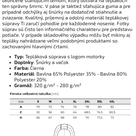
ukončené sťahujúcim lemom, ktorý dotvára na teplákoch
ten správny šmrnc. V páse je taktiež sťahujúca guma a pre
prípadné odchýlky aj šnúrky na dodatočné stiahnutie a
zviazanie. Kvalitný, príjemný a odolný materiál teplákovej
súpravy Ti zaručí pohodlie pre každodenné nosenie. Fotky
súprav sú čisto len informačného charakteru pre predstavu
potlače. V prípade skladového výpadku môžu byť mikiny aj
tepláky nahrádzane veľmi podobnými produktami so
zachovanými hlavnými črtami.
Typ:
Tepláková súprava s logom motorky
Doplnky
: Šnúrky a vačok
Farba:
Čierna
Materiál
: Bavlna 65% Polyester 35% - Bavlna 80%
Polyester 20%
Gramáž
: 320 g/m² - 280 g/m²