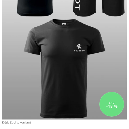
€49
–18 %
Kód:
Zvoľte variant