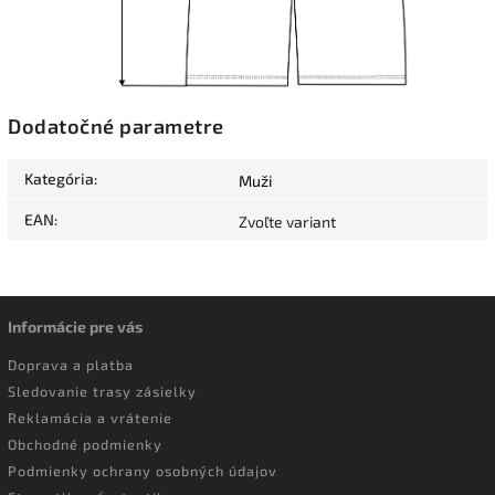
Dodatočné parametre
Kategória
:
Muži
EAN
:
Zvoľte variant
Informácie pre vás
Doprava a platba
Sledovanie trasy zásielky
Reklamácia a vrátenie
Obchodné podmienky
Podmienky ochrany osobných údajov