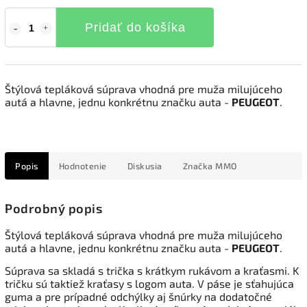
Pridať do košíka
Štýlová tepláková súprava vhodná pre muža milujúceho
autá a hlavne, jednu konkrétnu značku auta -
PEUGEOT
.
Popis
Hodnotenie
Diskusia
Značka
MMO
Podrobný popis
Štýlová tepláková súprava vhodná pre muža milujúceho
autá a hlavne, jednu konkrétnu značku auta -
PEUGEOT
.
Súprava sa skladá s trička s krátkym rukávom a kraťasmi. K
tričku sú taktiež kraťasy s logom auta. V páse je sťahujúca
guma a pre prípadné odchýlky aj šnúrky na dodatočné