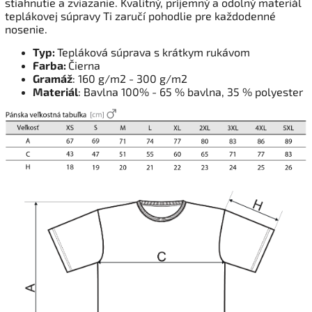
stiahnutie a zviazanie. Kvalitný, príjemný a odolný materiál
teplákovej súpravy Ti zaručí pohodlie pre každodenné
nosenie.
Typ:
Tepláková súprava s krátkym rukávom
Farba:
Čierna
Gramáž
: 160 g/m2 - 300 g/m2
Materiál
: Bavlna 100% - 65 % bavlna, 35 % polyester