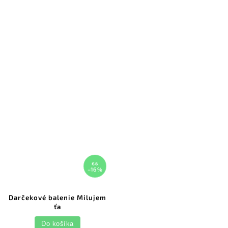
€6
–16 %
Darčekové balenie Milujem
ťa
Do košíka