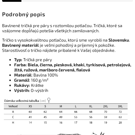
Podrobný popis
Bavlnené tričká pre páry s roztomilou potlačou. Tričká, ktoré sa
vzájomne dopĺňajú potešia všetkých zamilovaných.
Tričko s vysokokvalitnou potlačou, ktorú sme vyrobili na
Slovensku
.
Bavlnený materiál
je veľmi pohodlný a príjemný k pokožke.
Starostlivosť o tričko nájdete pribalené k Vašej objednávke.
Typ:
Tričká pre páry
Farba:
Biela, čierna, piesková, khaki, tyrkisová, petrolejová,
žltá, ružová, marlboro červená, fialová
Materiál
: Bavlna 100%
Gramáž
: 160 g/m²
Rukávy:
Krátke
Výstrih:
O-výstrih