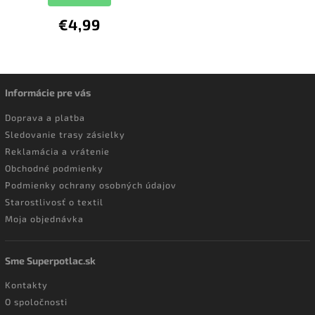
€4,99
Informácie pre vás
Doprava a platba
Sledovanie trasy zásielky
Reklamácia a vrátenie
Obchodné podmienky
Podmienky ochrany osobných údajov
Starostlivosť o textil
Moja objednávka
Sme Superpotlac.sk
Kontakty
O spoločnosti