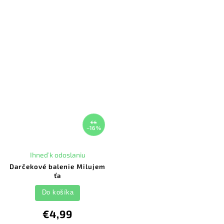
€6
–16 %
Ihneď k odoslaniu
Darčekové balenie Milujem
ťa
Do košíka
€4,99