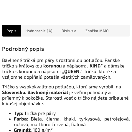
Popis
Hodnotenie (4)
Diskusia
Značka
MMO
Podrobný popis
Bavlnené tričká pre páry s roztomilou potlačou. Pánske
tričko s kráľovskou
korunou
a nápisom: ,,
KING
," a dámske
tričko s korunou a nápisom: ,,
QUEEN.
" Tričká, ktoré sa
vzájomne dopĺňajú potešia všetkých zamilovaných.
Tričko s vysokokvalitnou potlačou, ktorú sme vyrobili na
Slovensku
.
Bavlnený materiál
je veľmi pohodlný a
príjemný k pokožke. Starostlivosť o tričko nájdete pribalené
k Vašej objednávke.
Typ:
Tričká pre páry
Farba:
Biela, čierna, khaki, tyrkysová, petrolejová,
ružová, marlboro červená, fialová
Gramáž
: 160 g/m²