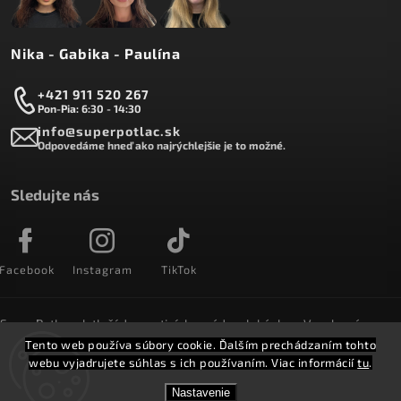
Nika - Gabika - Paulína
+421 911 520 267
Pon-Pia: 6:30 - 14:30
info@superpotlac.sk
Odpovedáme hneď ako najrýchlejšie je to možné.
Sledujte nás
Facebook
Instagram
TikTok
SuperPotlac.sk tlačí denne tisícky módnych kúskov. Vyrobené na
Slovensku a doručované do celého sveta :)
Tento web používa súbory cookie. Ďalším prechádzaním tohto
webu vyjadrujete súhlas s ich používaním. Viac informácií
tu
.
Copyright 2026
SuperPotlač.sk
. Všetky práva vyhradené.
Nastavenie