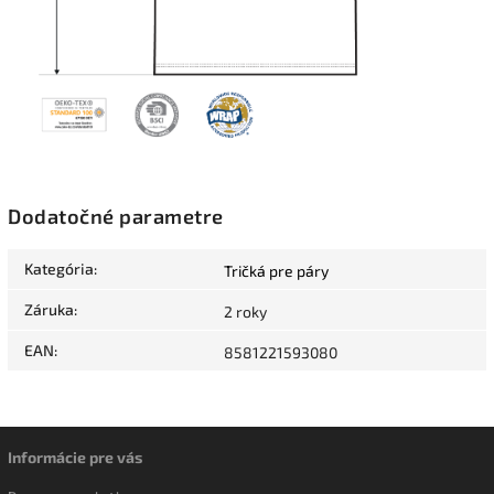
Dodatočné parametre
Kategória
:
Tričká pre páry
Záruka
:
2 roky
EAN
:
8581221593080
Informácie pre vás