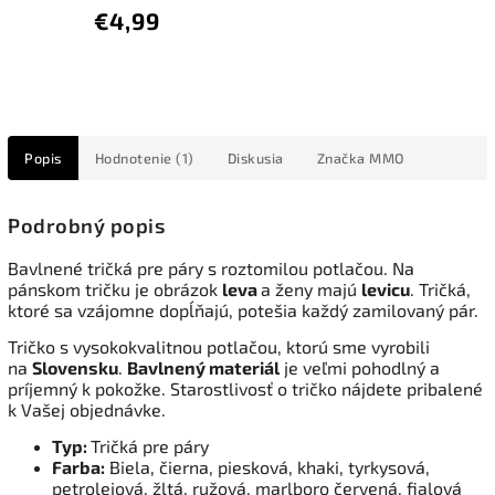
€4,99
Popis
Hodnotenie (1)
Diskusia
Značka
MMO
Podrobný popis
Bavlnené tričká pre páry s roztomilou potlačou. Na
pánskom tričku je obrázok
leva
a ženy majú
levicu
. Tričká,
ktoré sa vzájomne dopĺňajú, potešia každý zamilovaný pár.
Tričko s vysokokvalitnou potlačou, ktorú sme vyrobili
na
Slovensku
.
Bavlnený materiál
je veľmi pohodlný a
príjemný k pokožke. Starostlivosť o tričko nájdete pribalené
k Vašej objednávke.
Typ:
Tričká pre páry
Farba:
Biela, čierna, piesková, khaki, tyrkysová,
petrolejová, žltá, ružová, marlboro červená, fialová