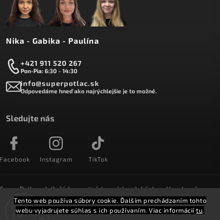
Nika - Gabika - Paulína
+421 911 520 267
Pon-Pia: 6:30 - 14:30
info@superpotlac.sk
Odpovedáme hneď ako najrýchlejšie je to možné.
Sledujte nás
Facebook
Instagram
TikTok
SuperPotlac.sk tlačí denne tisícky módnych kúskov. Vyrobené na
Slovensku a doručované do celého sveta :)
Tento web používa súbory cookie. Ďalším prechádzaním tohto
webu vyjadrujete súhlas s ich používaním. Viac informácií
tu
.