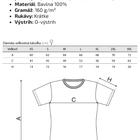
Materiál
: Bavlna 100%
Gramáž
: 160 g/m²
Rukávy:
Krátke
Výstrih:
O-výstrih