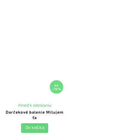
€6
–16 %
Ihneď k odoslaniu
Darčekové balenie Milujem
ťa
Do košíka