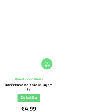
€6
–16 %
Ihneď k odoslaniu
Darčekové balenie Milujem
ťa
Do košíka
€4,99