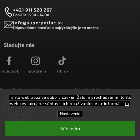
+421 911 520 267
Pon-Pia: 6:30 - 14:30
info@superpotlac.sk
Odpovedáme hneď ako najrýchlejšie je to možné.
Sledujte nás
Facebook
Instagram
TikTok
SuperPotlac.sk tlačí denne tisícky módnych kúskov. Vyrobené na
Slovensku a doručované do celého sveta :)
Tento web používa súbory cookie. Ďalším prechádzaním tohto
webu vyjadrujete súhlas s ich používaním. Viac informácií
tu
.
Copyright 2026
SuperPotlač.sk
. Všetky práva vyhradené.
Nastavenie
Vytvořil
Shoptet
Shoptak.cz.
Súhlasím