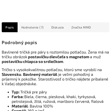
Popis
Hodnotenie (7)
Diskusia
Značka
MMO
Podrobný popis
Bavlnené tričká pre páry s roztomilou potlačou. Žena má na
tričku obrázok
postavičku dievčaťa s magnetom
a muž
postavičku chlapca so srdiečkom
.
Tričko s vysokokvalitnou potlačou, ktorú sme vyrobili na
Slovensku
.
Bavlnený materiál
je veľmi pohodlný a
príjemný k pokožke. Starostlivosť o tričko nájdete pribalené
k Vašej objednávke.
Typ:
Tričká pre páry
Farba:
Biela, čierna, piesková, khaki, tyrkysová,
petrolejová, žltá, ružová, marlboro červená, fialová
Materiál
: Bavlna 100%
Gramáž
: 160 g/m²