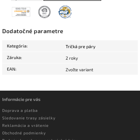
Dodatočné parametre
Kategória
:
Tričká pre páry
Záruka
:
2 roky
EAN
:
Zvoľte variant
Informácie pre vás
Doprava a platba
Sledovanie trasy zásielky
Reklamácia a vrátenie
Obchodné podmienky