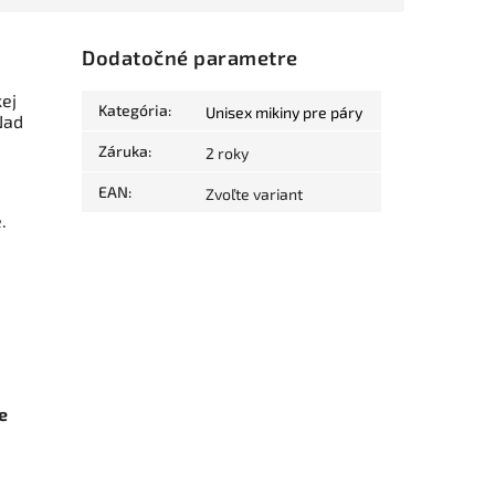
Dodatočné parametre
ej
Kategória
:
Unisex mikiny pre páry
Nad
Záruka
:
2 roky
EAN
:
Zvoľte variant
e.
e