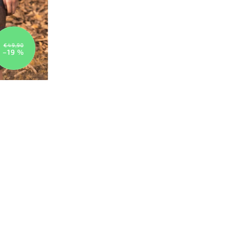
€49,90
–19 %