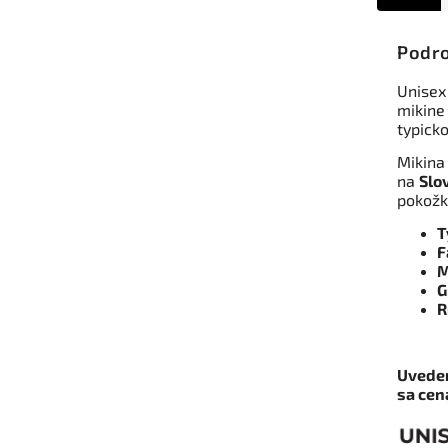
Podro
Unisex
mikine 
typick
Mikina
na
Slo
pokožk
T
F
M
G
R
Uveden
sa ce