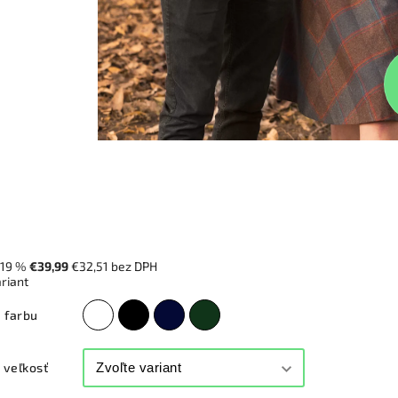
–19 %
€39,99
€32,51 bez DPH
ariant
 farbu
veľkosť