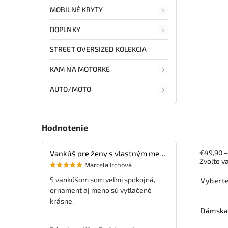
MOBILNÉ KRYTY
DOPLNKY
STREET OVERSIZED KOLEKCIA
KAM NA MOTORKE
AUTO/MOTO
Hodnotenie
€49,90
Vankúš pre ženy s vlastným menom
Zvoľte v
Marcela Irchová
S vankúšom som veľmi spokojná,
Vyberte
ornament aj meno sú vytlačené
krásne.
Dámska 