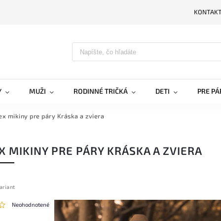
KONTAK
PRIH
Y
MUŽI
RODINNÉ TRIČKÁ
DETI
PRE PÁ
ex mikiny pre páry Kráska a zviera
X MIKINY PRE PÁRY KRÁSKA A ZVIERA
ariant
Neohodnotené