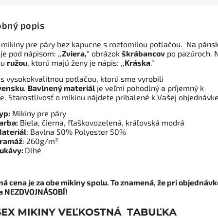
bný popis
 mikiny pre páry bez kapucne s roztomilou potlačou. Na pánsk
je pod nápisom: ,,
Zviera,
" obrázok
škrábancov
po pazúroch. 
ou
ružou
, ktorú majú ženy je nápis: ,,
Kráska
."
 s vysokokvalitnou potlačou, ktorú sme vyrobili
vensku
.
Bavlnený materiál
je veľmi pohodlný a príjemný k
e. Starostlivosť o mikinu nájdete pribalené k Vašej objednávk
yp:
Mikiny pre páry
arba:
Biela, čierna, fľaškovozelená, kráľovská modrá
ateriál
: Bavlna 50% Polyester 50%
ramáž
: 260g/m²
ukávy:
Dlhé
á cena je za obe mikiny spolu. To znamená, že pri objednávk
na NEZDVOJNÁSOBÍ!