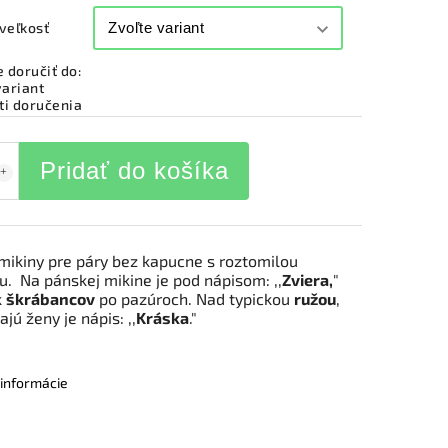
veľkosť
doručiť do:
variant
i doručenia
Pridať do košíka
mikiny pre páry bez kapucne s roztomilou
u. Na pánskej mikine je pod nápisom: ,,
Zviera,
"
k
škrábancov
po pazúroch. Nad typickou
ružou
,
jú ženy je nápis: ,,
Kráska
."
 informácie