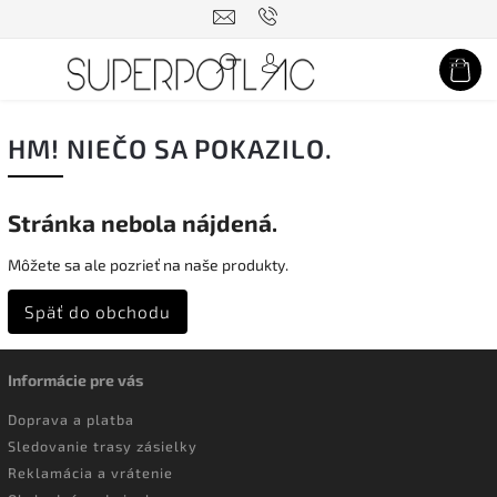
Hľadať
HM! NIEČO SA POKAZILO.
Stránka nebola nájdená.
Môžete sa ale pozrieť na naše produkty.
Späť do obchodu
Informácie pre vás
Doprava a platba
Sledovanie trasy zásielky
Reklamácia a vrátenie