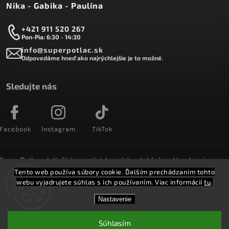
Nika - Gabika - Paulína
+421 911 520 267
Pon-Pia: 6:30 - 14:30
info@superpotlac.sk
Odpovedáme hneď ako najrýchlejšie je to možné.
Sledujte nás
Facebook
Instagram
TikTok
SuperPotlac.sk tlačí denne tisícky módnych kúskov. Vyrobené na
Slovensku a doručované do celého sveta :)
Tento web používa súbory cookie. Ďalším prechádzaním tohto
webu vyjadrujete súhlas s ich používaním. Viac informácií
tu
.
Copyright 2026
SuperPotlač.sk
. Všetky práva vyhradené.
Nastavenie
Vytvořil
Shoptet
Shoptak.cz.
Súhlasím