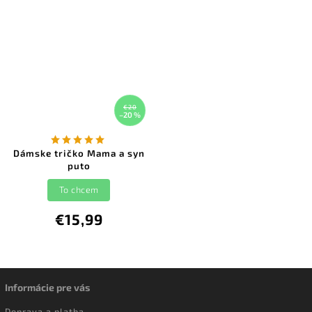
€20
–20 %
Dámske tričko Mama a syn
puto
To chcem
€15,99
Informácie pre vás
Doprava a platba