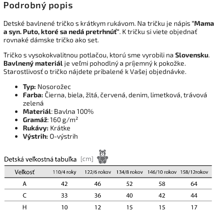
Podrobný popis
Detské bavlnené tričko s krátkym rukávom. Na tričku je nápis
"Mama
a syn. Puto, ktoré sa nedá pretrhnúť"
. K tričku si viete objednať
rovnaké dámske tričko ako set.
Tričko s vysokokvalitnou potlačou, ktorú sme vyrobili na
Slovensku
.
Bavlnený materiál
je veľmi pohodlný a príjemný k pokožke.
Starostlivosť o tričko nájdete pribalené k Vašej objednávke.
Typ:
Nosorožec
Farba:
Čierna, biela, žltá, červená, denim, limetková, trávová
zelená
Materiál
: Bavlna 100%
Gramáž
: 160 g/m²
Rukávy:
Krátke
Výstrih:
O-výstrih