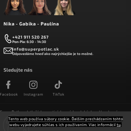
Nika - Gabika - Paulína
+421 911 520 267
Pon-Pia: 6:30 - 14:30
info@superpotlac.sk
Odpovedáme hneď ako najrýchlejšie je to možné.
Sledujte nás
Facebook
Instagram
TikTok
SuperPotlac.sk tlačí denne tisícky módnych kúskov. Vyrobené na
Slovensku a doručované do celého sveta :)
Tento web používa súbory cookie. Ďalším prechádzaním tohto
webu vyjadrujete súhlas s ich používaním. Viac informácií
tu
.
Copyright 2026
SuperPotlač.sk
. Všetky práva vyhradené.