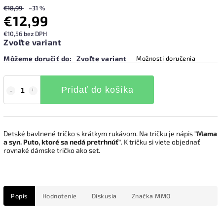
€18,99
–31 %
€12,99
€10,56 bez DPH
Zvoľte variant
Môžeme doručiť do:
Zvoľte variant
Možnosti doručenia
Pridať do košíka
Detské bavlnené tričko s krátkym rukávom. Na tričku je nápis
"Mama
a syn. Puto, ktoré sa nedá pretrhnúť"
. K tričku si viete objednať
rovnaké dámske tričko ako set.
Popis
Hodnotenie
Diskusia
Značka
MMO