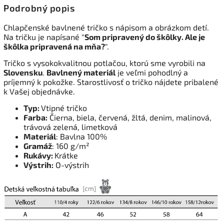
Podrobný popis
Chlapčenské bavlnené tričko s nápisom a obrázkom detí.
Na tričku je napísané "
Som pripravený do škôlky. Ale je
škôlka pripravená na mňa?
".
Tričko s vysokokvalitnou potlačou, ktorú sme vyrobili na
Slovensku
.
Bavlnený materiál
je veľmi pohodlný a
príjemný k pokožke. Starostlivosť o tričko nájdete pribalené
k Vašej objednávke.
Typ:
Vtipné tričko
Farba:
Čierna, biela, červená, žltá, denim, malinová,
trávová zelená, limetková
Materiál
: Bavlna 100%
Gramáž
: 160 g/m²
Rukávy:
Krátke
Výstrih:
O-výstrih