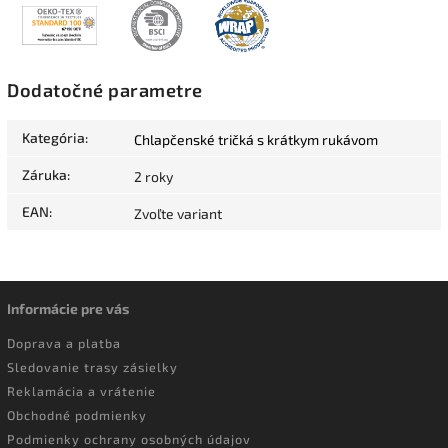
Dodatočné parametre
Kategória
:
Chlapčenské tričká s krátkym rukávom
Záruka
:
2 roky
EAN
:
Zvoľte variant
Informácie pre vás
Doprava a platba
Sledovanie trasy zásielky
Reklamácia a vrátenie
Obchodné podmienky
Podmienky ochrany osobných údajov