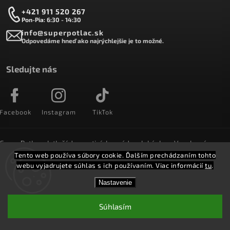
+421 911 520 267
Pon-Pia: 6:30 - 14:30
info@superpotlac.sk
Odpovedáme hneď ako najrýchlejšie je to možné.
Sledujte nás
Facebook
Instagram
TikTok
SuperPotlac.sk tlačí denne tisícky módnych kúskov. Vyrobené na
Slovensku a doručované do celého sveta :)
Tento web používa súbory cookie. Ďalším prechádzaním tohto
webu vyjadrujete súhlas s ich používaním. Viac informácií
tu
.
Copyright 2026
SuperPotlač.sk
. Všetky práva vyhradené.
Nastavenie
Vytvořil
Shoptet
Shoptak.cz.
Súhlasím