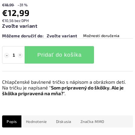
€18,99
–31 %
€12,99
€10,56 bez DPH
Zvoľte variant
Môžeme doručiť do:
Zvoľte variant
Možnosti doručenia
Pridať do košíka
Chlapčenské bavlnené tričko s nápisom a obrázkom detí.
Na tričku je napísané "
Som pripravený do škôlky. Ale je
škôlka pripravená na mňa?
".
Popis
Hodnotenie
Diskusia
Značka
MMO