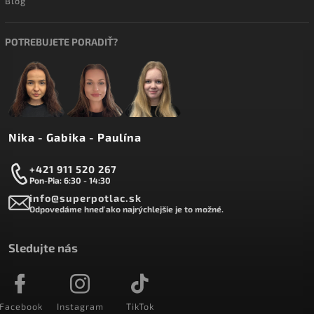
Blog
POTREBUJETE PORADIŤ?
Nika - Gabika - Paulína
+421 911 520 267
Pon-Pia: 6:30 - 14:30
info@superpotlac.sk
Odpovedáme hneď ako najrýchlejšie je to možné.
Sledujte nás
Facebook
Instagram
TikTok