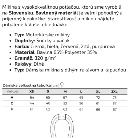
Mikina s vysokokvalitnou potlačou, ktorú sme vyrobili
na
Slovensku
.
Bavlnený materiál
je veľmi pohodlný a
príjemný k pokožke. Starostlivosť o mikinu nájdete
pribalené k Vašej objednávke.
Typ:
Motorkárske mikiny
Doplnky
: Šnúrky a vačok
Farba:
Čierna, biela, červená, žltá, purpurová
Materiál
: Bavlna 65% Polyester 35%
Gramáž
: 320 g/m²
Rukávy:
Dlhé
Typ:
Dámska mikina s dlhým rukávom a kapucňou