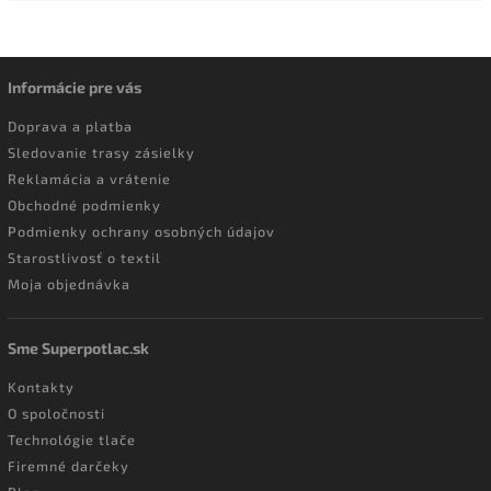
Informácie pre vás
Doprava a platba
Sledovanie trasy zásielky
Reklamácia a vrátenie
Obchodné podmienky
Podmienky ochrany osobných údajov
Starostlivosť o textil
Moja objednávka
Sme Superpotlac.sk
Kontakty
O spoločnosti
Technológie tlače
Firemné darčeky