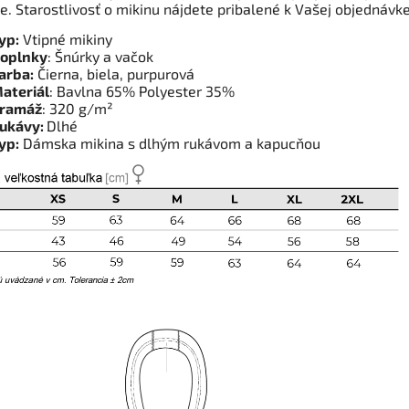
e. Starostlivosť o mikinu nájdete pribalené k Vašej objednávk
yp:
Vtipné mikiny
oplnky
: Šnúrky a vačok
arba:
Čierna, biela, purpurová
ateriál
: Bavlna 65% Polyester 35%
ramáž
: 320 g/m²
ukávy:
Dlhé
yp:
Dámska mikina s dlhým rukávom a kapucňou