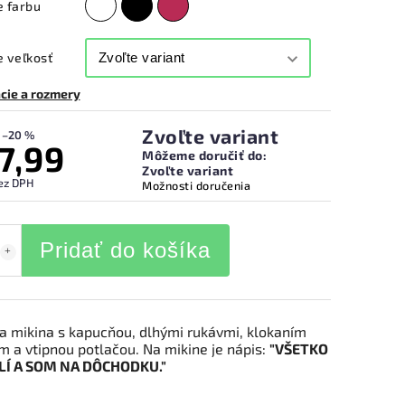
e farbu
 veľkosť
cie a rozmery
Zvoľte variant
–20 %
7,99
Môžeme doručiť do:
Zvoľte variant
ez DPH
Možnosti doručenia
Pridať do košíka
 mikina s kapucňou, dlhými rukávmi, klokaním
m a vtipnou potlačou. Na mikine je nápis:
"VŠETKO
LÍ A SOM NA DÔCHODKU."