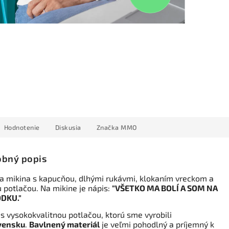
Hodnotenie
Diskusia
Značka
MMO
bný popis
 mikina s kapucňou, dlhými rukávmi, klokaním vreckom a
u potlačou. Na mikine je nápis:
"VŠETKO MA BOLÍ A SOM NA
DKU."
 s vysokokvalitnou potlačou, ktorú sme vyrobili
vensku
.
Bavlnený materiál
je veľmi pohodlný a príjemný k