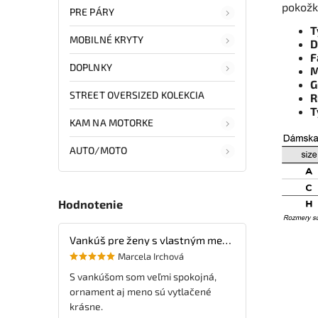
pokožk
PRE PÁRY
T
MOBILNÉ KRYTY
D
F
DOPLNKY
M
G
STREET OVERSIZED KOLEKCIA
R
T
KAM NA MOTORKE
AUTO/MOTO
Hodnotenie
Vankúš pre ženy s vlastným menom
Marcela Irchová
S vankúšom som veľmi spokojná,
ornament aj meno sú vytlačené
krásne.