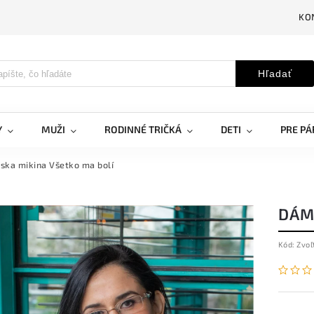
KO
Hľadať
Y
MUŽI
RODINNÉ TRIČKÁ
DETI
PRE PÁ
ka mikina Všetko ma bolí
DÁM
Kód:
Zvoľ