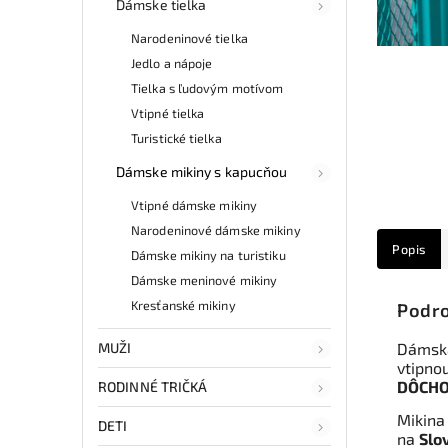
Dámske tielka
Narodeninové tielka
Jedlo a nápoje
Tielka s ľudovým motívom
Vtipné tielka
Turistické tielka
Dámske mikiny s kapucňou
Vtipné dámske mikiny
Narodeninové dámske mikiny
Popis
Dámske mikiny na turistiku
Dámske meninové mikiny
Kresťanské mikiny
Podro
MUŽI
Dámska
vtipno
DÔCHO
RODINNÉ TRIČKÁ
Mikina
DETI
na
Slo