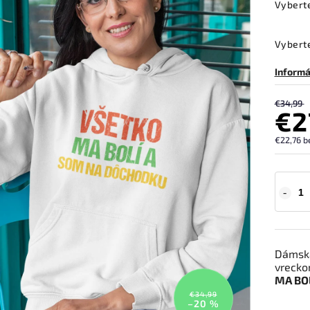
Vybert
Vyberte
Informá
€34,99
€2
€22,76 b
Dámska
vrecko
MA BO
€34,99
–20 %