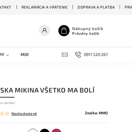
NTAKT
REKLAMÁCIA A VRÁTENIE
DOPRAVA A PLATBA
PRI
Nákupný košík
Prázdny košík
RY
MOBILNÉ KRYTY
DOPLNKY
0911 520 267
STREET OVERS
SKA MIKINA VŠETKO MA BOLÍ
te variant
Značka:
MMO
Neohodnotené