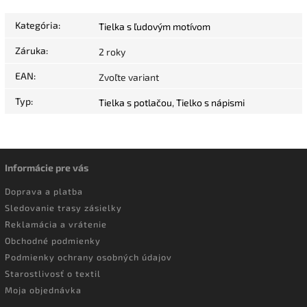
Kategória
:
Tielka s ľudovým motívom
Záruka
:
2 roky
EAN
:
Zvoľte variant
Typ
:
Tielka s potlačou
,
Tielko s nápismi
Informácie pre vás
Doprava a platba
Sledovanie trasy zásielky
Reklamácia a vrátenie
Obchodné podmienky
Podmienky ochrany osobných údajov
Starostlivosť o textil
Moja objednávka