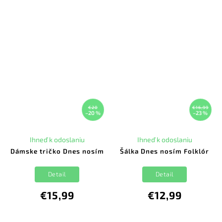
€20
€16,99
–20 %
–23 %
Ihneď k odoslaniu
Ihneď k odoslaniu
Dámske tričko Dnes nosím
Šálka Dnes nosím Folklór
Detail
Detail
€15,99
€12,99