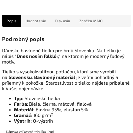
Popis
Hodnotenie
Diskusia
Značka
MMO
Podrobný popis
Dámske bavlnené tielko pre hrdú Slovenku. Na tielku je
nápis
"Dnes nosím folklór,"
na ktorom je moderný ľudový
motív.
Tielko s vysokokvalitnou potlačou, ktorú sme vyrobili
na
Slovensku
.
Bavlnený materiál
je veľmi pohodlný a
príjemný k pokožke. Starostlivosť o tielko nájdete pribalené
k Vašej objednávke.
Typ:
Slovenské tielka
Farba:
Biela, čierna, mätová, fialová
Materiál
: Bavlna 95%, elastan 5%
Gramáž
: 160 g/m²
Výstrih:
O-výstrih