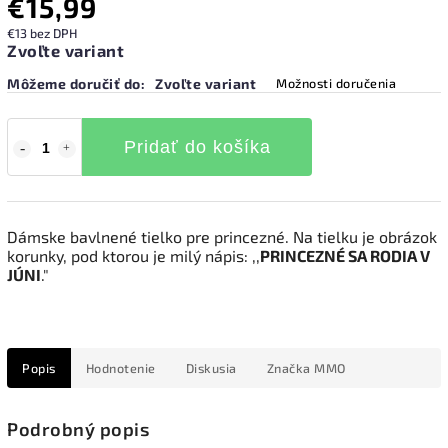
€15,99
€13 bez DPH
Zvoľte variant
Môžeme doručiť do:
Zvoľte variant
Možnosti doručenia
Pridať do košíka
Dámske bavlnené tielko pre princezné. Na tielku je obrázok
korunky, pod ktorou je milý nápis: ,,
PRINCEZNÉ SA RODIA V
JÚNI
."
Popis
Hodnotenie
Diskusia
Značka
MMO
Podrobný popis