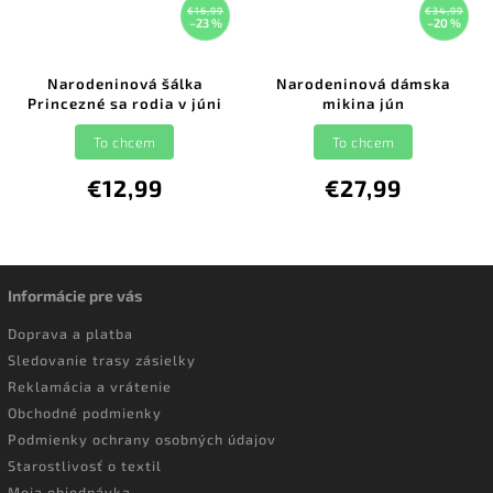
€16,99
€34,99
–23 %
–20 %
Narodeninová šálka
Narodeninová dámska
Princezné sa rodia v júni
mikina jún
To chcem
To chcem
€12,99
€27,99
Informácie pre vás
Doprava a platba
Sledovanie trasy zásielky
Reklamácia a vrátenie
Obchodné podmienky
Podmienky ochrany osobných údajov
Starostlivosť o textil
Moja objednávka