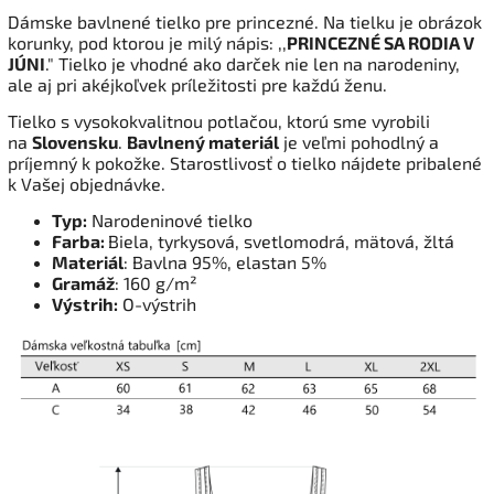
Dámske bavlnené tielko pre princezné. Na tielku je obrázok
korunky, pod ktorou je milý nápis: ,,
PRINCEZNÉ SA RODIA V
JÚNI
." Tielko je vhodné ako darček nie len na narodeniny,
ale aj pri akéjkoľvek príležitosti pre každú ženu.
Tielko s vysokokvalitnou potlačou, ktorú sme vyrobili
na
Slovensku
.
Bavlnený materiál
je veľmi pohodlný a
príjemný k pokožke. Starostlivosť o tielko nájdete pribalené
k Vašej objednávke.
Typ:
Narodeninové tielko
Farba:
Biela, tyrkysová, svetlomodrá, mätová, žltá
Materiál
: Bavlna 95%, elastan 5%
Gramáž
: 160 g/m²
Výstrih:
O-výstrih