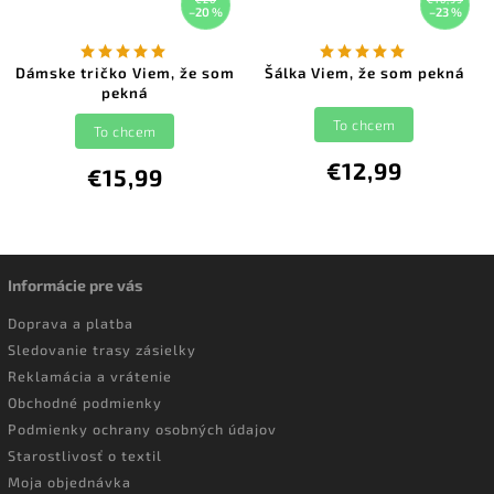
–20 %
–23 %
Dámske tričko Viem, že som
Šálka Viem, že som pekná
pekná
To chcem
To chcem
€12,99
€15,99
Informácie pre vás
Doprava a platba
Sledovanie trasy zásielky
Reklamácia a vrátenie
Obchodné podmienky
Podmienky ochrany osobných údajov
Starostlivosť o textil
Moja objednávka