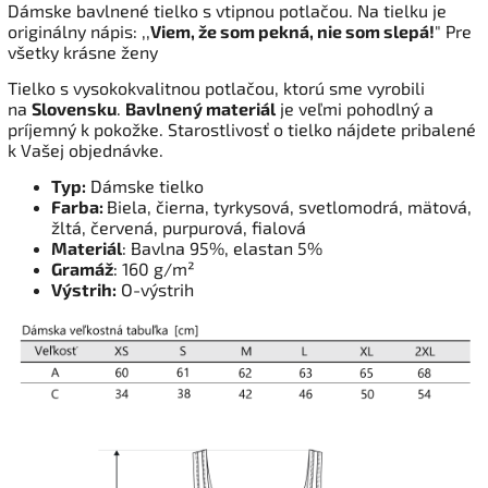
Dámske bavlnené tielko s vtipnou potlačou. Na tielku je
originálny nápis: ,,
Viem, že som pekná, nie som slepá!
" Pre
všetky krásne ženy
Tielko s vysokokvalitnou potlačou, ktorú sme vyrobili
na
Slovensku
.
Bavlnený materiál
je veľmi pohodlný a
príjemný k pokožke. Starostlivosť o tielko nájdete pribalené
k Vašej objednávke.
Typ:
Dámske tielko
Farba:
Biela, čierna, tyrkysová, svetlomodrá, mätová,
žltá, červená, purpurová, fialová
Materiál
: Bavlna 95%, elastan 5%
Gramáž
: 160 g/m²
Výstrih:
O-výstrih