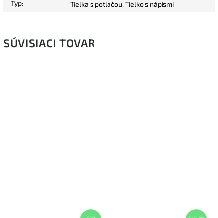
Typ
:
Tielka s potlačou
,
Tielko s nápismi
SÚVISIACI TOVAR
€20
€16,99