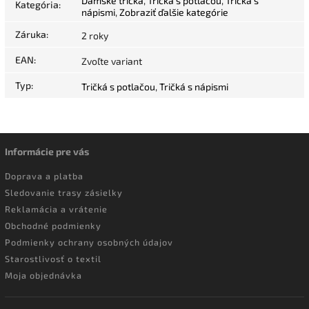
Dámske tričká
,
Tričká s potlačou
,
Tričká s
Kategória
:
nápismi
,
Zobraziť ďalšie kategórie
Záruka
:
2 roky
EAN
:
Zvoľte variant
Typ
:
Tričká s potlačou
,
Tričká s nápismi
Informácie pre vás
Doprava a platba
Sledovanie trasy zásielky
Reklamácia a vrátenie
Obchodné podmienky
Podmienky ochrany osobných údajov
Starostlivosť o textil
Moja objednávka