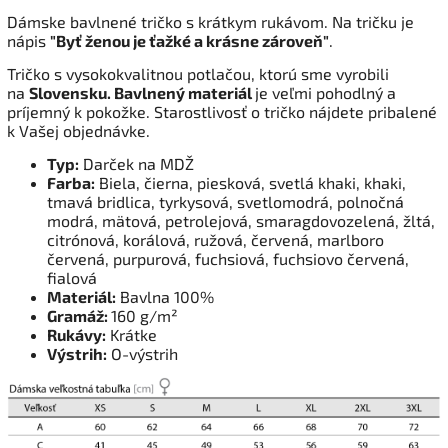
Dámske bavlnené tričko s krátkym rukávom. Na tričku je
nápis
"Byť ženou je ťažké a krásne zároveň"
.
Tričko s vysokokvalitnou potlačou, ktorú sme vyrobili
na
Slovensku. Bavlnený materiál
je veľmi pohodlný a
príjemný k pokožke. Starostlivosť o tričko nájdete pribalené
k Vašej objednávke.
Typ:
Darček na MDŽ
Farba:
Biela, čierna, piesková, svetlá khaki, khaki,
tmavá bridlica, tyrkysová, svetlomodrá, polnočná
modrá, mätová, petrolejová, smaragdovozelená, žltá,
citrónová, korálová, ružová, červená, marlboro
červená, purpurová, fuchsiová, fuchsiovo červená,
fialová
Materiál:
Bavlna 100%
Gramáž:
160 g/m²
Rukávy:
Krátke
Výstrih:
O-výstrih