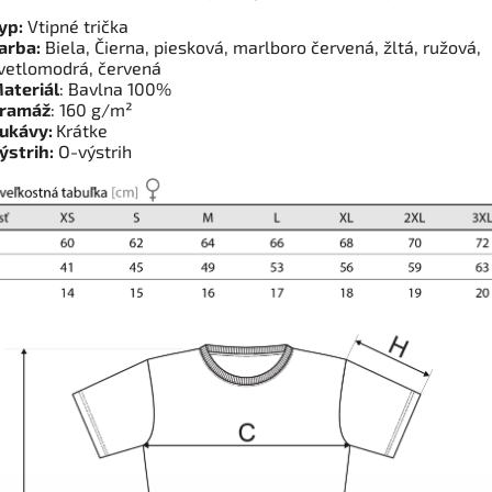
yp:
Vtipné trička
arba:
Biela, Čierna, piesková, marlboro červená, žltá, ružová,
vetlomodrá, červená
ateriál
: Bavlna 100%
ramáž
: 160 g/m²
ukávy:
Krátke
ýstrih:
O-výstrih