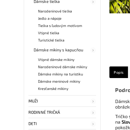
Dámske tielka
Narodeninové tielka
Jedlo a nápoje
Tielka s ľudovým motívom
Vtipné tielka
Turistické tielka
Dámske mikiny s kapucňou
Vtipné dámske mikiny
Narodeninové dámske mikiny
Popis
Dámske mikiny na turistiku
Dámske meninové mikiny
Kresťanské mikiny
Podro
MUŽI
Dámske
obrázk
RODINNÉ TRIČKÁ
Tričko 
na
Slo
DETI
pokožke