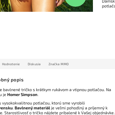
Dámske
potlač
Hodnotenie
Diskusia
Značka
MMO
bný popis
 bavlnené tričko s krátkym rukávom a vtipnou potlačou. Na
u je
Homer Simpson
.
s vysokokvalitnou potlačou, ktorú sme vyrobili
vensku
.
Bavlnený materiál
je veľmi pohodlný a príjemný k
. Starostlivosť o tričko nájdete pribalené k Vašej objednávke.