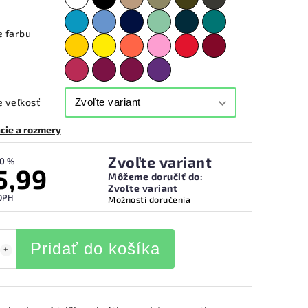
e farbu
 veľkosť
cie a rozmery
Zvoľte variant
0 %
5,99
Môžeme doručiť do:
Zvoľte variant
DPH
Možnosti doručenia
Pridať do košíka