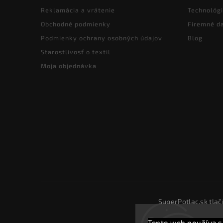
Reklamácia a vrátenie
Technológi
Obchodné podmienky
Firemné d
Podmienky ochrany osobných údajov
Blog
Starostlivosť o textil
Moja objednávka
SuperPotlac.sk tlač
Tento web používa s