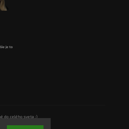
ie je to
é do celého sveta :)