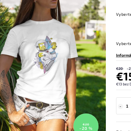
Vybert
Vyberte
Informá
€20
–2
€1
€13 bez 
€20
–20 %