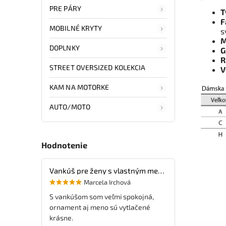
PRE PÁRY
T
F
MOBILNÉ KRYTY
s
M
DOPLNKY
G
R
STREET OVERSIZED KOLEKCIA
V
KAM NA MOTORKE
AUTO/MOTO
Hodnotenie
Vankúš pre ženy s vlastným menom
Marcela Irchová
S vankúšom som veľmi spokojná,
ornament aj meno sú vytlačené
krásne.