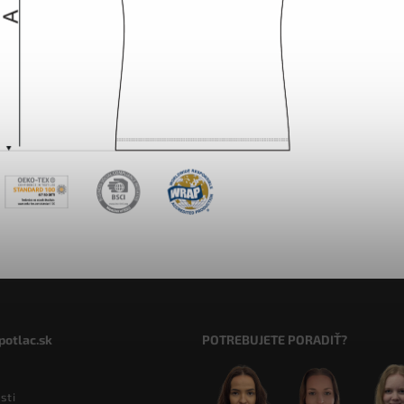
potlac.sk
POTREBUJETE PORADIŤ?
sti