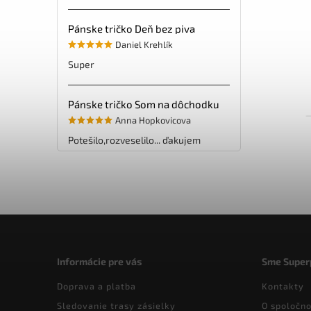
Pánske tričko Deň bez piva
Daniel Krehlík
Super
Pánske tričko Som na dôchodku
Anna Hopkovicova
Potešilo,rozveselilo... ďakujem
Informácie pre vás
Sme Super
Doprava a platba
Kontakty
Sledovanie trasy zásielky
O spoločno