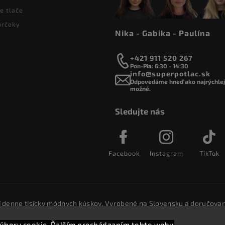
e tlače
arčeky
Nika - Gabika - Paulína
+421 911 520 267
Pon-Pia: 6:30 - 14:30
info@superpotlac.sk
Odpovedáme hneď ako najrýchlejš
možné.
Sledujte nás
Facebook
Instagram
TikTok
í denne tisícky módnych kúskov. Vyrobené na Slovensku a doručovan
úbory cookie. Ďalším prechádzaním tohto webu