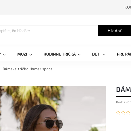
KO
Hľadať
Y
MUŽI
RODINNÉ TRIČKÁ
DETI
PRE PÁ
Dámske tričko Homer space
DÁM
Kód:
Zvoľ