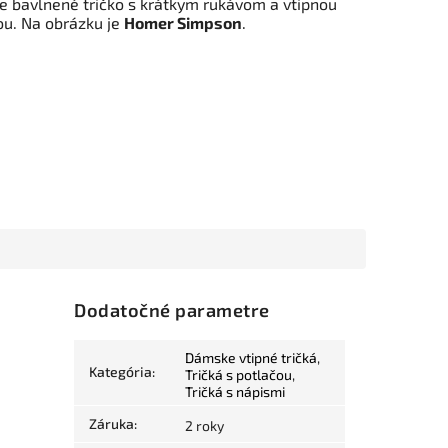
 bavlnené tričko s krátkym rukávom a vtipnou
ou. Na obrázku je
Homer Simpson
.
Dodatočné parametre
Dámske vtipné tričká
,
Kategória
:
Tričká s potlačou
,
Tričká s nápismi
Záruka
:
2 roky