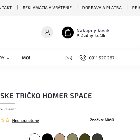
NTAKT
REKLAMÁCIA A VRÁTENIE
DOPRAVA A PLATBA
PRI
Nákupný košík
Prázdny košík
RY
MOBILNÉ KRYTY
DOPLNKY
0911 520 267
STREET OVERS
SKE TRIČKO HOMER SPACE
te variant
Značka:
MMO
Neohodnotené