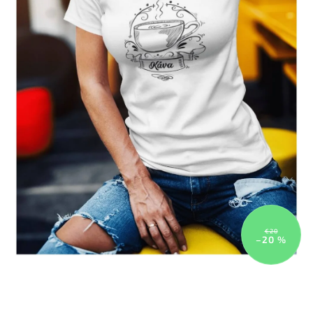
€20
–20 %