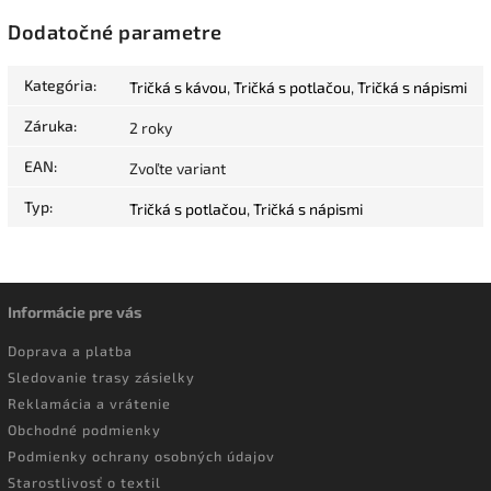
Dodatočné parametre
Kategória
:
Tričká s kávou
,
Tričká s potlačou
,
Tričká s nápismi
Záruka
:
2 roky
EAN
:
Zvoľte variant
Typ
:
Tričká s potlačou
,
Tričká s nápismi
Informácie pre vás
Doprava a platba
Sledovanie trasy zásielky
Reklamácia a vrátenie
Obchodné podmienky
Podmienky ochrany osobných údajov
Starostlivosť o textil