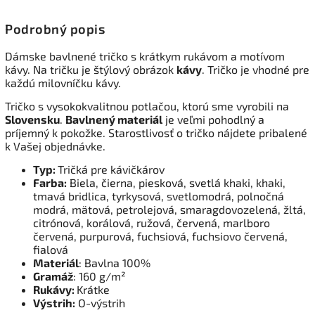
Podrobný popis
Dámske bavlnené tričko s krátkym rukávom a motívom
kávy. Na tričku je štýlový obrázok
kávy
. Tričko je vhodné pre
každú milovníčku kávy.
Tričko s vysokokvalitnou potlačou, ktorú sme vyrobili na
Slovensku
.
Bavlnený materiál
je veľmi pohodlný a
príjemný k pokožke. Starostlivosť o tričko nájdete pribalené
k Vašej objednávke.
Typ:
Tričká pre kávičkárov
Farba:
Biela, čierna, piesková, svetlá khaki, khaki,
tmavá bridlica, tyrkysová, svetlomodrá, polnočná
modrá, mätová, petrolejová, smaragdovozelená, žltá,
citrónová, korálová, ružová, červená, marlboro
červená, purpurová, fuchsiová, fuchsiovo červená,
fialová
Materiál
: Bavlna 100%
Gramáž
: 160 g/m²
Rukávy:
Krátke
Výstrih:
O-výstrih