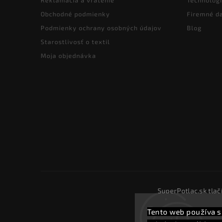
Reklamácia a vrátenie
Technológi
Obchodné podmienky
Firemné d
Podmienky ochrany osobných údajov
Blog
Starostlivosť o textil
Moja objednávka
SuperPotlac.sk tlač
Tento web používa s