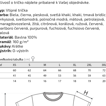
livosť o tričko nájdete pribalené k Vašej objednávke.
yp:
Vtipné trička
arba:
Biela, čierna, piesková, svetlá khaki, khaki, tmavá bridlic
yrkysová, svetlomodrá, polnočná modrá, mätová, petrolejová,
maragdovozelená, žltá, citrónová, korálová, ružová, červená,
arlboro červená, purpurová, fuchsiová, fuchsiovo červená,
ialová
ateriál
: Bavlna 100%
ramáž
: 160 g/m²
ukávy:
Krátke
ýstrih:
O-výstrih