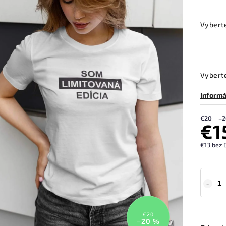
Vybert
Vyberte
Informá
€20
–2
€1
€13 bez 
€20
–20 %