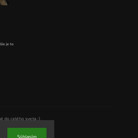
ie je to
é do celého sveta :)
Súhlasím