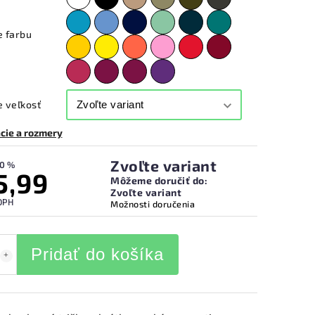
e farbu
 veľkosť
cie a rozmery
Zvoľte variant
0 %
5,99
Môžeme doručiť do:
Zvoľte variant
DPH
Možnosti doručenia
Pridať do košíka