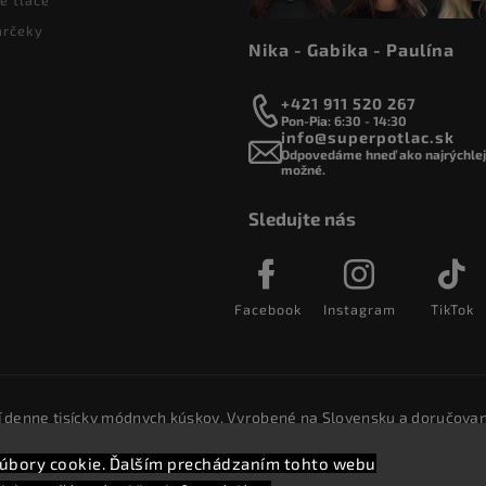
e tlače
arčeky
Nika - Gabika - Paulína
+421 911 520 267
Pon-Pia: 6:30 - 14:30
info@superpotlac.sk
Odpovedáme hneď ako najrýchlejš
možné.
Sledujte nás
Facebook
Instagram
TikTok
í denne tisícky módnych kúskov. Vyrobené na Slovensku a doručovan
úbory cookie. Ďalším prechádzaním tohto webu
Copyright 2026
SuperPotlač.sk
. Všetky práva vyhradené.