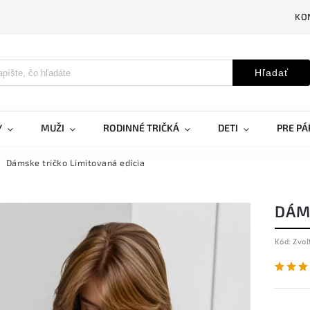
KO
Hľadať
Y
MUŽI
RODINNÉ TRIČKÁ
DETI
PRE PÁ
Dámske tričko Limitovaná edícia
DÁM
Kód:
Zvoľ