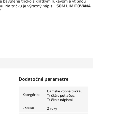
 bavlnené tričko s krátkym rukávom a vtipnou
u. Na tričku je výrazný nápis: ,,
SOM LIMITOVANÁ
."
Dodatočné parametre
Dámske vtipné tričká
,
Kategória
:
Tričká s potlačou
,
Tričká s nápismi
Záruka
:
2 roky