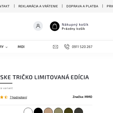
NTAKT
REKLAMÁCIA A VRÁTENIE
DOPRAVA A PLATBA
PRI
Nákupný košík
Prázdny košík
RY
MOBILNÉ KRYTY
DOPLNKY
0911 520 267
STREET OVERS
SKE TRIČKO LIMITOVANÁ EDÍCIA
te variant
Značka:
MMO
7 hodnotení