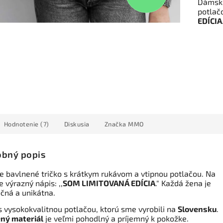
Dámske
potlačo
EDÍCIA
Hodnotenie (7)
Diskusia
Značka
MMO
bný popis
 bavlnené tričko s krátkym rukávom a vtipnou potlačou. Na
je výrazný nápis: ,,
SOM LIMITOVANÁ EDÍCIA
." Každá žena je
čná a unikátna.
s vysokokvalitnou potlačou, ktorú sme vyrobili na
Slovensku
.
ný materiál
je veľmi pohodlný a príjemný k pokožke.