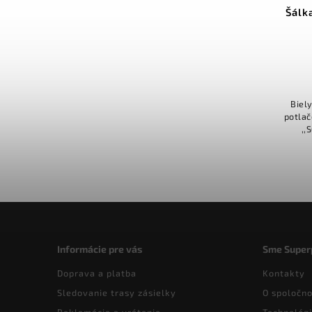
Šálk
Biel
potlač
,,
Informácie pre vás
Sme Super
Doprava a platba
Kontakty
Sledovanie trasy zásielky
O spoločno