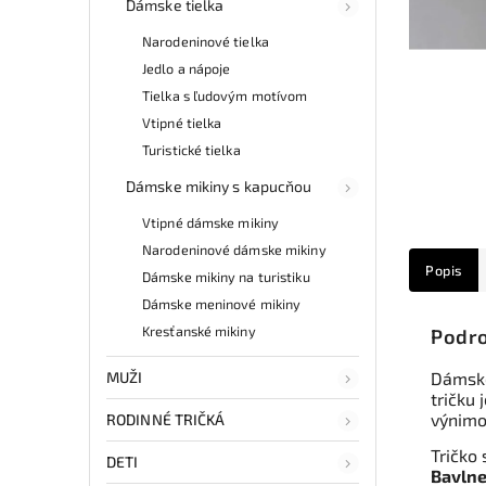
Dámske tielka
Narodeninové tielka
Jedlo a nápoje
Tielka s ľudovým motívom
Vtipné tielka
Turistické tielka
Dámske mikiny s kapucňou
Vtipné dámske mikiny
Narodeninové dámske mikiny
Popis
Dámske mikiny na turistiku
Dámske meninové mikiny
Kresťanské mikiny
Podro
MUŽI
Dámske
tričku 
výnimo
RODINNÉ TRIČKÁ
Tričko 
DETI
Bavlne