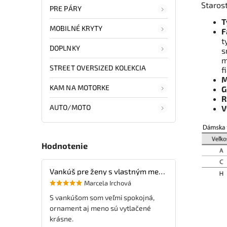
Starost
PRE PÁRY
T
MOBILNÉ KRYTY
F
t
DOPLNKY
s
m
STREET OVERSIZED KOLEKCIA
f
M
KAM NA MOTORKE
G
R
AUTO/MOTO
V
Hodnotenie
Vankúš pre ženy s vlastným menom
Marcela Irchová
S vankúšom som veľmi spokojná,
ornament aj meno sú vytlačené
krásne.