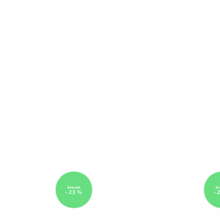
€16,99
€1
–23 %
–