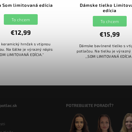
a Som limitovaná edícia
Dámske tielko Limitov
edícia
To chcem
To chcem
€12,99
€15,99
y keramický hrnček s vtipnou
Dámske bavlnené tielko s vt
ou. Na šálke je výrazný nápis:
potlačou. Na tielku je výrazný 
SOM LIMITOVANÁ EDÍCIA."
,,SOM LIMITOVANÁ EDÍCIA.
potlac.sk
POTREBUJETE PORADIŤ?
sti