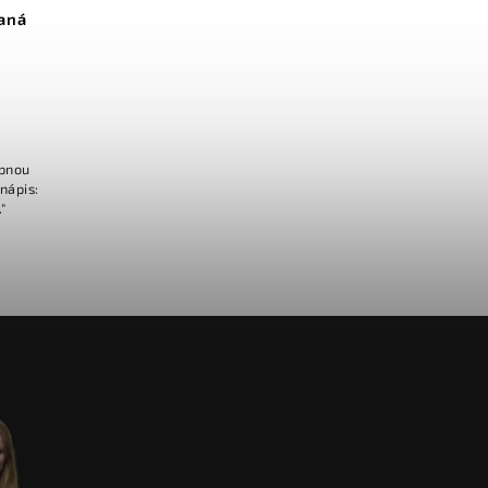
aná
ipnou
nápis:
"