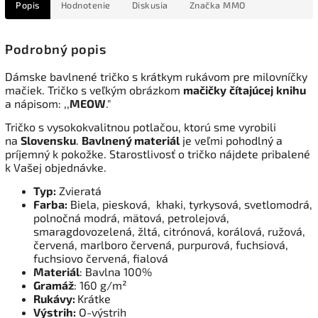
Popis
Hodnotenie
Diskusia
Značka
MMO
Podrobný popis
Dámske bavlnené tričko s krátkym rukávom pre milovníčky
mačiek. Tričko s veľkým obrázkom
mačičky
čítajúcej
knihu
a nápisom: ,,
MEOW
."
Tričko s vysokokvalitnou potlačou, ktorú sme vyrobili
na
Slovensku
.
Bavlnený materiál
je veľmi pohodlný a
príjemný k pokožke. Starostlivosť o tričko nájdete pribalené
k Vašej objednávke.
Typ:
Zvieratá
Farba:
Biela, piesková, khaki, tyrkysová, svetlomodrá,
polnočná modrá, mätová, petrolejová,
smaragdovozelená, žltá, citrónová, korálová, ružová,
červená, marlboro červená, purpurová, fuchsiová,
fuchsiovo červená, fialová
Materiál
: Bavlna 100%
Gramáž
: 160 g/m²
Rukávy:
Krátke
Výstrih:
O-výstrih