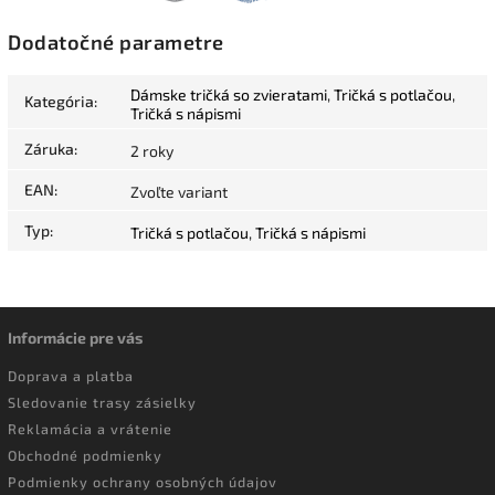
Dodatočné parametre
Dámske tričká so zvieratami
,
Tričká s potlačou
,
Kategória
:
Tričká s nápismi
Záruka
:
2 roky
EAN
:
Zvoľte variant
Typ
:
Tričká s potlačou
,
Tričká s nápismi
Informácie pre vás
Doprava a platba
Sledovanie trasy zásielky
Reklamácia a vrátenie
Obchodné podmienky
Podmienky ochrany osobných údajov