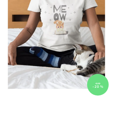
€20
–20 %