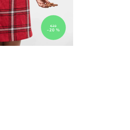
€20
–20 %