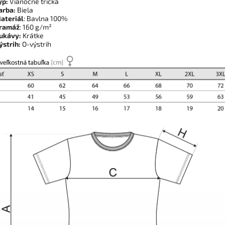
yp:
Vianočné tričká
arba:
Biela
ateriál
: Bavlna 100%
ramáž
: 160 g/m²
ukávy:
Krátke
ýstrih:
O-výstrih