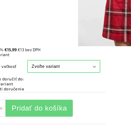
 %
€15,99
€13 bez DPH
ariant
 veľkosť
doručiť do:
variant
i doručenia
Pridať do košíka