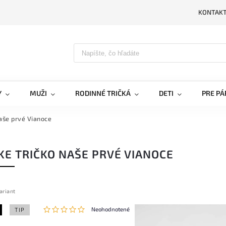
KONTAK
PRIH
Y
MUŽI
RODINNÉ TRIČKÁ
DETI
PRE PÁ
aše prvé Vianoce
E TRIČKO NAŠE PRVÉ VIANOCE
ariant
Neohodnotené
TIP