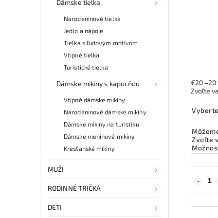
Dámske tielka
Narodeninové tielka
Jedlo a nápoje
Tielka s ľudovým motívom
Vtipné tielka
Turistické tielka
€20
–20
Dámske mikiny s kapucňou
Zvoľte v
Vtipné dámske mikiny
Vyberte
Narodeninové dámske mikiny
Dámske mikiny na turistiku
Môžeme 
Dámske meninové mikiny
Zvoľte 
Možnost
Kresťanské mikiny
MUŽI
RODINNÉ TRIČKÁ
DETI