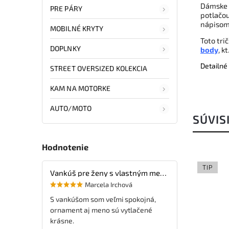
Dámske 
PRE PÁRY
potlačou
nápiso
MOBILNÉ KRYTY
Toto tri
DOPLNKY
body
, k
Detailné
STREET OVERSIZED KOLEKCIA
KAM NA MOTORKE
AUTO/MOTO
SÚVIS
Hodnotenie
TIP
Vankúš pre ženy s vlastným menom
Marcela Irchová
S vankúšom som veľmi spokojná,
ornament aj meno sú vytlačené
krásne.