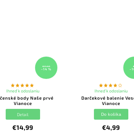
€17,50
–14 %
–1
Ihneď k odoslaniu
Ihneď k odoslaniu
čenské body Naše prvé
Darčekové balenie Ves
Vianoce
Vianoce
Detail
Do košíka
€14,99
€4,99