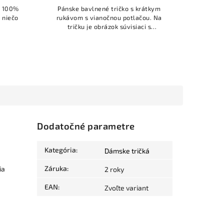
o 100%
Pánske bavlnené tričko s krátkym
 niečo
rukávom s vianočnou potlačou. Na
tričku je obrázok súvisiaci s
Vianocami s nápisom "Naše prvé
Vianoce". Toto tričko je možné zladiť s
dámskym...
Dodatočné parametre
Kategória
:
Dámske tričká
Záruka
:
ia
2 roky
EAN
:
Zvoľte variant