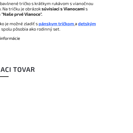
bavlnené tričko s krátkym rukávom s vianočnou
. Na tričku je obrázok
súvisiaci s Vianocami
s
m
"Naše prvé Vianoce".
čko je možné zladiť s
pánskym tričkom
a
detským
t. spolu pôsobia ako rodinný set.
 informácie
IACI TOVAR