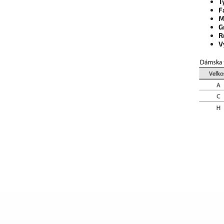
T
F
M
G
R
V