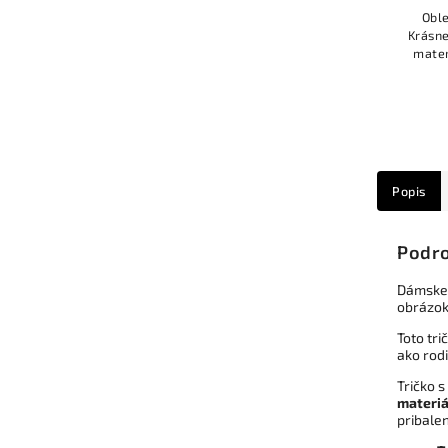
Oble
Krásne
mater
alebo 
vho
Popis
Podro
Dámske 
obrázo
Toto tri
ako rodi
Tričko s
materiá
pribale