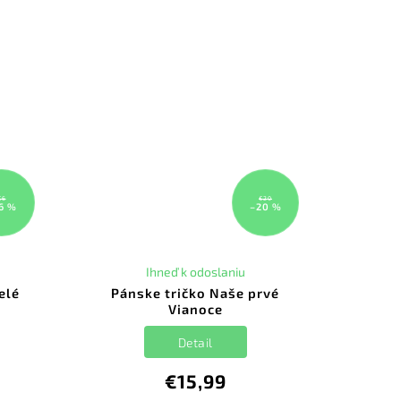
€6
€20
6 %
–20 %
Ihneď k odoslaniu
elé
Pánske tričko Naše prvé
Vianoce
Detail
€15,99