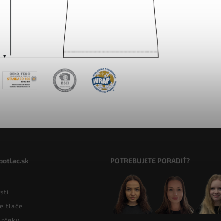
potlac.sk
POTREBUJETE PORADIŤ?
sti
e tlače
arčeky