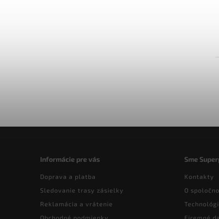
Informácie pre vás
Sme Super
Doprava a platba
Kontakty
Sledovanie trasy zásielky
O spoločno
Reklamácia a vrátenie
Technológi
Obchodné podmienky
Firemné d