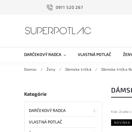
0911 520 267
DARČEKOVÝ RADCA
VLASTNÁ POTLAČ
ŽEN
Domov
/
Ženy
/
Dámske tričká
/
Dámske tričko N
DÁMSK
Kategórie
DARČEKOVÝ RADCA
Kód:
Zvoľte v
VLASTNÁ POTLAČ
NOVINKA