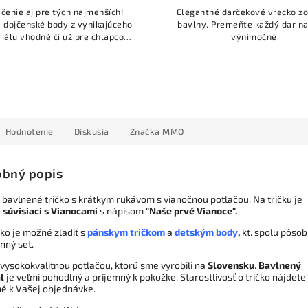
čenie aj pre tých najmenších!
Elegantné darčekové vrecko z
 dojčenské body z vynikajúceho
bavlny. Premeňte každý dar na
iálu vhodné či už pre chlapcov
výnimočné.
dievčatka. Potlač je neutrálna a
dná pre obe pohlavia. Toto...
Hodnotenie
Diskusia
Značka
MMO
bný popis
bavlnené tričko s krátkym rukávom s vianočnou potlačou. Na tričku je
k
súvisiaci s Vianocami
s nápisom
"Naše prvé Vianoce".
čko je možné zladiť s
pánskym tričkom
a
detským body
,
kt. spolu pôsob
nný set.
 vysokokvalitnou potlačou, ktorú sme vyrobili na
Slovensku
.
Bavlnený
l
je veľmi pohodlný a príjemný k pokožke. Starostlivosť o tričko nájdete
né k Vašej objednávke.