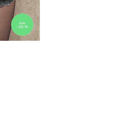
€20
–20 %