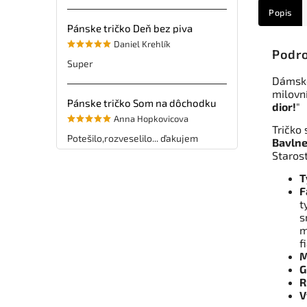
Popis
Pánske tričko Deň bez piva
Daniel Krehlík
Podro
Super
Dámske
milovní
Pánske tričko Som na dôchodku
dior!
"
Anna Hopkovicova
Tričko 
Potešilo,rozveselilo... ďakujem
Bavlne
Staros
T
F
t
s
m
f
M
G
R
V