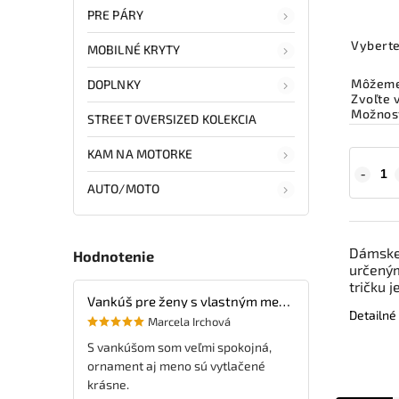
PRE PÁRY
Vyberte
MOBILNÉ KRYTY
Môžeme 
DOPLNKY
Zvoľte 
Možnost
STREET OVERSIZED KOLEKCIA
KAM NA MOTORKE
AUTO/MOTO
Dámske 
Hodnotenie
určeným
tričku je
Vankúš pre ženy s vlastným menom
Detailné
Marcela Irchová
S vankúšom som veľmi spokojná,
ornament aj meno sú vytlačené
krásne.