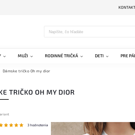
KONTAK
PRIH
Y
MUŽI
RODINNÉ TRIČKÁ
DETI
PRE PÁ
Dámske tričko Oh my dior
E TRIČKO OH MY DIOR
ariant
3 hodnotenia