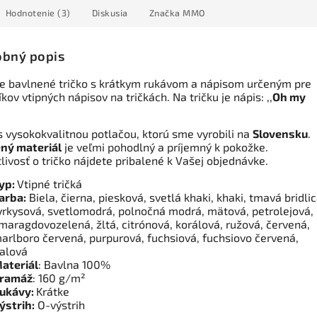
Hodnotenie (3)
Diskusia
Značka
MMO
bný popis
 bavlnené tričko s krátkym rukávom a nápisom určeným pre
kov vtipných nápisov na tričkách. Na tričku je nápis: ,,
Oh my
s vysokokvalitnou potlačou, ktorú sme vyrobili na
Slovensku
.
ný materiál
je veľmi pohodlný a príjemný k pokožke.
tlivosť o tričko nájdete pribalené k Vašej objednávke.
yp:
Vtipné tričká
arba:
Biela, čierna, piesková, svetlá khaki, khaki, tmavá bridlic
yrkysová, svetlomodrá, polnočná modrá, mätová, petrolejová,
maragdovozelená, žltá, citrónová, korálová, ružová, červená,
arlboro červená, purpurová, fuchsiová, fuchsiovo červená,
ialová
ateriál
: Bavlna 100%
ramáž
: 160 g/m²
ukávy:
Krátke
ýstrih:
O-výstrih