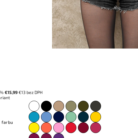
 %
€15,99
€13 bez DPH
ariant
 farbu