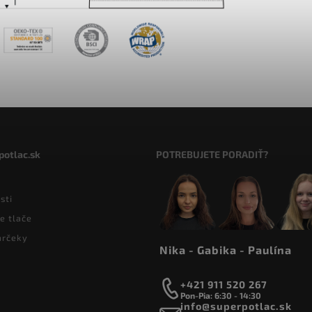
potlac.sk
POTREBUJETE PORADIŤ?
sti
e tlače
arčeky
Nika - Gabika - Paulína
+421 911 520 267
Pon-Pia: 6:30 - 14:30
info@superpotlac.sk