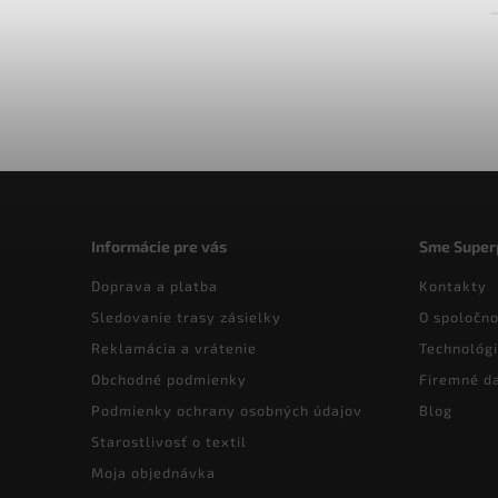
Informácie pre vás
Sme Super
Doprava a platba
Kontakty
Sledovanie trasy zásielky
O spoločno
Reklamácia a vrátenie
Technológi
Obchodné podmienky
Firemné d
Podmienky ochrany osobných údajov
Blog
Starostlivosť o textil
Moja objednávka