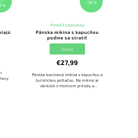
AŽ
–20 %
0 %
Ihneď k odoslaniu
olajú
Pánska mikina s kapucňou
poďme sa stratiť
Detail
€27,99
h
Pánska bavlnená mikina s kapucňou a
 hory
turistickou potlačou. Na mikine je
obrázok s motívom prírody a
nápisom: ,,Poďme sa STRATIŤ."