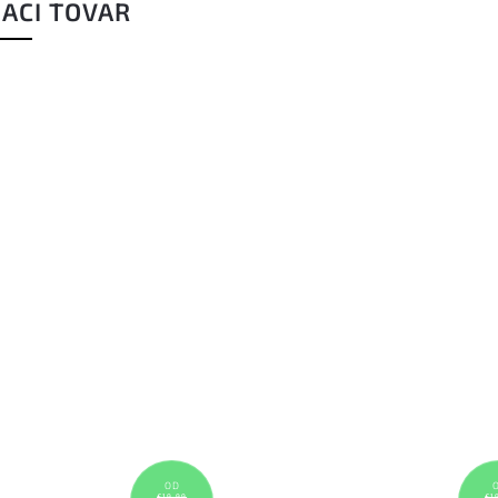
IACI TOVAR
OD
€19,99
€1