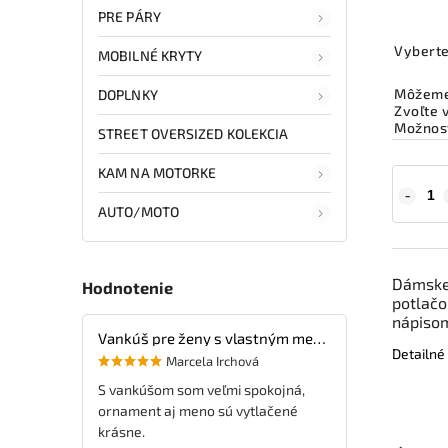
PRE PÁRY
Vyberte
MOBILNÉ KRYTY
Môžeme 
DOPLNKY
Zvoľte 
Možnost
STREET OVERSIZED KOLEKCIA
KAM NA MOTORKE
AUTO/MOTO
Dámske 
Hodnotenie
potlačo
nápisom
Vankúš pre ženy s vlastným menom
Detailné
Marcela Irchová
S vankúšom som veľmi spokojná,
ornament aj meno sú vytlačené
krásne.