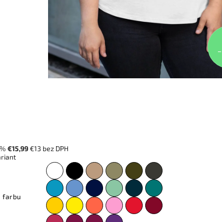
–
 %
€15,99
€13 bez DPH
ariant
 farbu