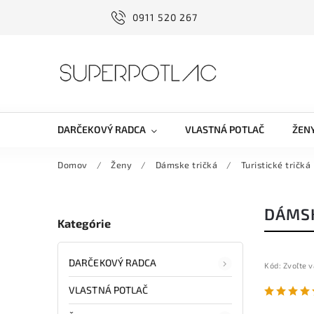
0911 520 267
DARČEKOVÝ RADCA
VLASTNÁ POTLAČ
ŽEN
Domov
/
Ženy
/
Dámske tričká
/
Turistické tričká
DÁMSK
Kategórie
DARČEKOVÝ RADCA
Kód:
Zvoľte v
VLASTNÁ POTLAČ