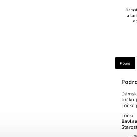
Dámsk
a tur
o
ná
Popis
Podro
Dámske
tričku
Tričko 
Tričko
Bavln
Staros
T