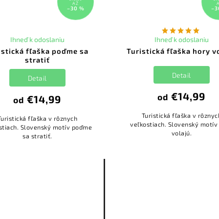
AŽ
–30 %
–3
Ihneď k odoslaniu
Ihneď k odoslaniu
istická fľaška poďme sa
Turistická fľaška hory v
stratiť
Detail
Detail
€14,99
od
€14,99
od
Turistická fľaška v rôznyc
Turistická fľaška v rôznych
veľkostiach. Slovenský motív
stiach. Slovenský motív poďme
volajú.
sa stratiť.