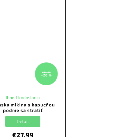
€34,99
–20 %
Ihneď k odoslaniu
ska mikina s kapucňou
poďme sa stratiť
Detail
€27,99