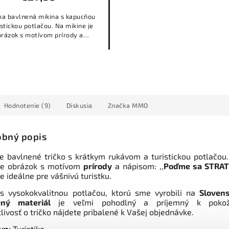
a bavlnená mikina s kapucňou
istickou potlačou. Na mikine je
brázok s motívom prírody a
pisom: ,,Poďme sa STRATIŤ."
Hodnotenie (9)
Diskusia
Značka
MMO
bný popis
 bavlnené tričko s krátkym rukávom a turistickou potlačou
 je obrázok s motívom
prírody
a nápisom: ,,
Poďme sa STRAT
je ideálne pre vášnivú turistku.
 s vysokokvalitnou potlačou, ktorú sme vyrobili na
Sloven
ený materiál
je veľmi pohodlný a príjemný k pokož
tlivosť o tričko nájdete pribalené k Vašej objednávke.
yp:
Turistika