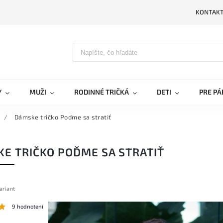
KONTAK
PRIH
Y
MUŽI
RODINNÉ TRIČKÁ
DETI
PRE PÁ
/
Dámske tričko Poďme sa stratiť
E TRIČKO POĎME SA STRATIŤ
ariant
9 hodnotení