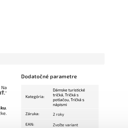
Dodatočné parametre
. Na
Dámske turistické
IŤ.
"
tričká
,
Tričká s
Kategória
:
potlačou
,
Tričká s
nápismi
sku
.
ke.
Záruka
:
2 roky
EAN
:
Zvoľte variant