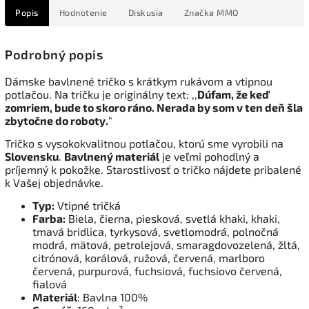
Popis
Hodnotenie
Diskusia
Značka
MMO
Podrobný popis
Dámske bavlnené tričko s krátkym rukávom a vtipnou
potlačou. Na tričku je originálny text: ,,
Dúfam, že keď
zomriem, bude to skoro ráno. Nerada by som v ten deň šla
zbytočne do roboty.
"
Tričko s vysokokvalitnou potlačou, ktorú sme vyrobili na
Slovensku
.
Bavlnený materiál
je veľmi pohodlný a
príjemný k pokožke. Starostlivosť o tričko nájdete pribalené
k Vašej objednávke.
Typ:
Vtipné tričká
Farba:
Biela, čierna, piesková, svetlá khaki, khaki,
tmavá bridlica, tyrkysová, svetlomodrá, polnočná
modrá, mätová, petrolejová, smaragdovozelená, žltá,
citrónová, korálová, ružová, červená, marlboro
červená, purpurová, fuchsiová, fuchsiovo červená,
fialová
Materiál
: Bavlna 100%