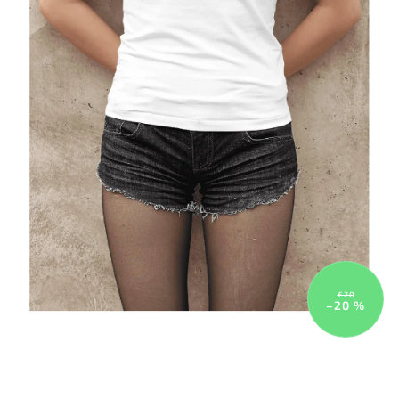
€20
–20 %