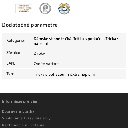
Dodatočné parametre
Dámske vtipné tričká
,
Tričká s potlačou
,
Tričká s
Kategória
:
nápismi
Záruka
:
2 roky
EAN
:
Zvoľte variant
Typ
:
Tričká s potlačou
,
Tričká s nápismi
Informácie pre vás
Doprava a platba
Sledovanie trasy zásielky
Reklamácia a vrátenie