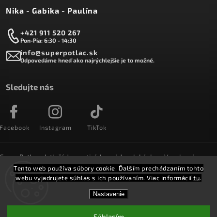
Nika - Gabika - Paulína
+421 911 520 267
Pon-Pia: 6:30 - 14:30
info@superpotlac.sk
Odpovedáme hneď ako najrýchlejšie je to možné.
Sledujte nás
Facebook
Instagram
TikTok
SuperPotlac.sk tlačí denne tisícky módnych kúskov. Vyrobené na
Slovensku a doručované do celého sveta :)
Tento web používa súbory cookie. Ďalším prechádzaním tohto
webu vyjadrujete súhlas s ich používaním. Viac informácií
tu
.
Copyright 2026
SuperPotlač.sk
. Všetky práva vyhradené.
Nastavenie
Vytvořil
Shoptet
Shoptak.cz.
Súhlasím