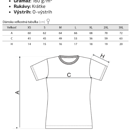
Gramáž
: 160 g/m²
Rukávy:
Krátke
Výstrih:
O-výstrih