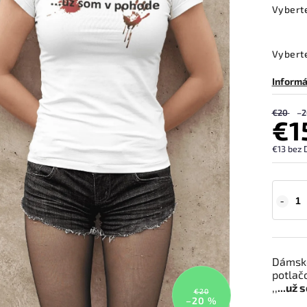
Vybert
Vyberte
Informá
€20
–2
€1
€13 bez 
Dámske
potlačo
,,
...už
€20
–20 %