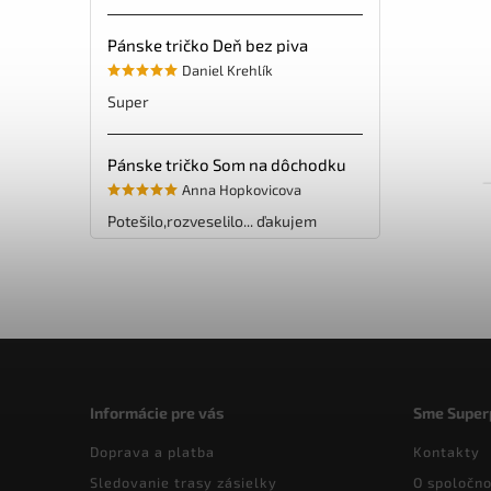
Pánske tričko Deň bez piva
Daniel Krehlík
Super
Pánske tričko Som na dôchodku
Anna Hopkovicova
Potešilo,rozveselilo... ďakujem
Informácie pre vás
Sme Super
Doprava a platba
Kontakty
Sledovanie trasy zásielky
O spoločno