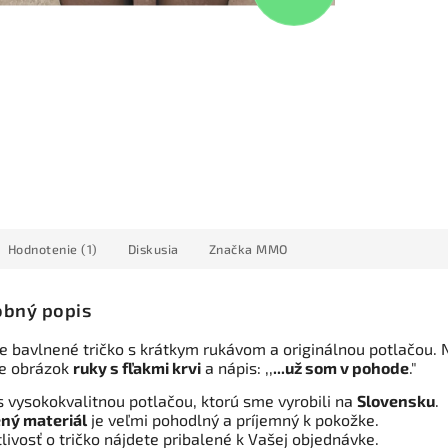
Hodnotenie (1)
Diskusia
Značka
MMO
bný popis
 bavlnené tričko s krátkym rukávom a originálnou potlačou. 
 je obrázok
ruky s fľakmi krvi
a nápis: ,,
...už som v pohode
."
s vysokokvalitnou potlačou, ktorú sme vyrobili na
Slovensku
.
ný materiál
je veľmi pohodlný a príjemný k pokožke.
tlivosť o tričko nájdete pribalené k Vašej objednávke.