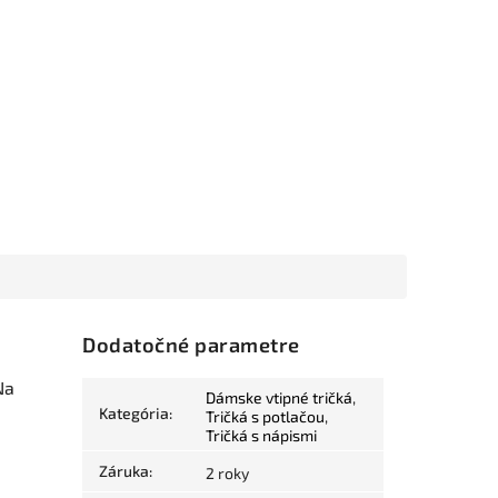
Dodatočné parametre
Na
Dámske vtipné tričká
,
Kategória
:
Tričká s potlačou
,
Tričká s nápismi
Záruka
:
2 roky