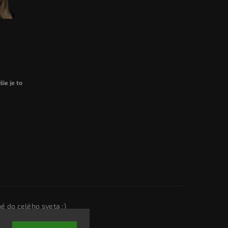
ie je to
é do celého sveta :)