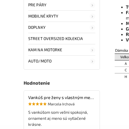
PRE PÁRY
T
F
MOBILNÉ KRYTY
m
M
DOPLNKY
G
R
STREET OVERSIZED KOLEKCIA
V
KAM NA MOTORKE
AUTO/MOTO
Hodnotenie
Vankúš pre ženy s vlastným menom
Marcela Irchová
S vankúšom som veľmi spokojná,
ornament aj meno sú vytlačené
krásne.