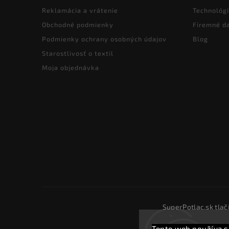
Reklamácia a vrátenie
Technológi
Obchodné podmienky
Firemné d
Podmienky ochrany osobných údajov
Blog
Starostlivosť o textil
Moja objednávka
SuperPotlac.sk tlač
Tento web používa s