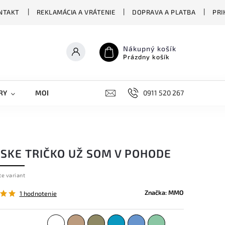
NTAKT
REKLAMÁCIA A VRÁTENIE
DOPRAVA A PLATBA
PRI
Nákupný košík
Prázdny košík
RY
MOBILNÉ KRYTY
DOPLNKY
0911 520 267
STREET OVERS
SKE TRIČKO UŽ SOM V POHODE
te variant
Značka:
MMO
1 hodnotenie