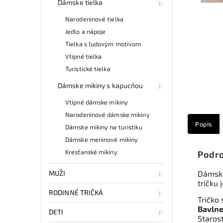
Dámske tielka
Narodeninové tielka
Jedlo a nápoje
Tielka s ľudovým motívom
Vtipné tielka
Turistické tielka
Dámske mikiny s kapucňou
Vtipné dámske mikiny
Narodeninové dámske mikiny
Popis
Dámske mikiny na turistiku
Dámske meninové mikiny
Kresťanské mikiny
Podro
MUŽI
Dámske
tričku
RODINNÉ TRIČKÁ
Tričko 
Bavlne
DETI
Staros