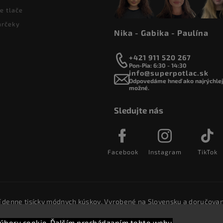
e tlače
arčeky
Nika - Gabika - Paulína
+421 911 520 267
Pon-Pia: 6:30 - 14:30
info@superpotlac.sk
Odpovedáme hneď ako najrýchlejš
možné.
Sledujte nás
Facebook
Instagram
TikTok
í denne tisícky módnych kúskov. Vyrobené na Slovensku a doručovan
úbory cookie. Ďalším prechádzaním tohto webu