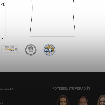
potlac.sk
POTREBUJETE PORADIŤ?
sti