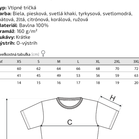
yp:
Vtipné tričká
arba:
Biela, piesková, svetlá khaki, tyrkysová, svetlomodrá,
ätová, žltá, citrónová, korálová, ružová
ateriál
: Bavlna 100%
ramáž
: 160 g/m²
ukávy:
Krátke
ýstrih:
O-výstrih