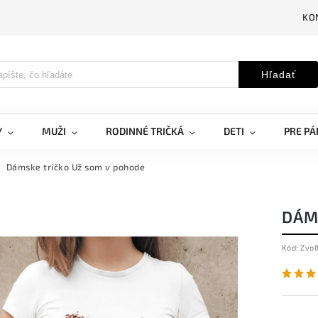
KO
Hľadať
Y
MUŽI
RODINNÉ TRIČKÁ
DETI
PRE PÁ
Dámske tričko Už som v pohode
DÁM
Kód:
Zvoľ