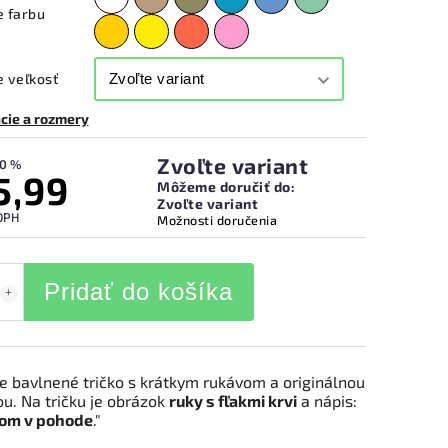
e farbu
 veľkosť
cie a rozmery
Zvoľte variant
0 %
5,99
Môžeme doručiť do:
Zvoľte variant
DPH
Možnosti doručenia
Pridať do košíka
 bavlnené tričko s krátkym rukávom a originálnou
u. Na tričku je obrázok
ruky s fľakmi krvi
a nápis:
 som v pohode
."