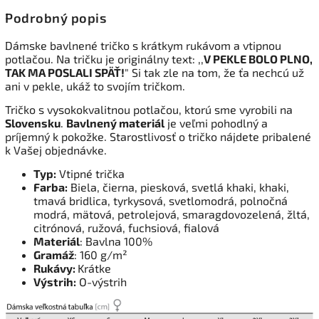
Podrobný popis
Dámske bavlnené tričko s krátkym rukávom a vtipnou
potlačou. Na tričku je originálny text: ,,
V PEKLE BOLO PLNO,
TAK MA POSLALI SPÄŤ!
" Si tak zle na tom, že ťa nechcú už
ani v pekle, ukáž to svojím tričkom.
Tričko s vysokokvalitnou potlačou, ktorú sme vyrobili na
Slovensku
.
Bavlnený materiál
je veľmi pohodlný a
príjemný k pokožke. Starostlivosť o tričko nájdete pribalené
k Vašej objednávke.
Typ:
Vtipné trička
Farba:
Biela, čierna, piesková, svetlá khaki, khaki,
tmavá bridlica, tyrkysová, svetlomodrá, polnočná
modrá, mätová, petrolejová, smaragdovozelená, žltá,
citrónová, ružová, fuchsiová, fialová
Materiál
: Bavlna 100%
Gramáž
: 160 g/m²
Rukávy:
Krátke
Výstrih:
O-výstrih