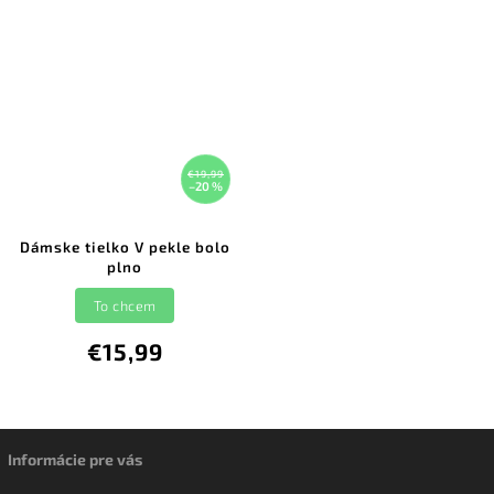
€19,99
–20 %
Dámske tielko V pekle bolo
plno
To chcem
€15,99
Informácie pre vás