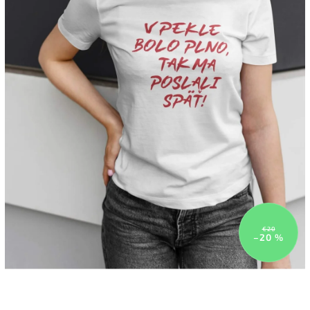
€20
–20 %