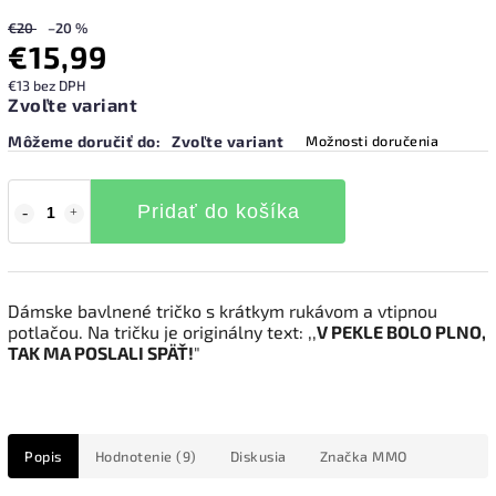
€20
–20 %
€15,99
€13 bez DPH
Zvoľte variant
Môžeme doručiť do:
Zvoľte variant
Možnosti doručenia
Pridať do košíka
Dámske bavlnené tričko s krátkym rukávom a vtipnou
potlačou. Na tričku je originálny text: ,,
V PEKLE BOLO PLNO,
TAK MA POSLALI SPÄŤ!
"
Popis
Hodnotenie (9)
Diskusia
Značka
MMO