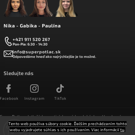
Nika - Gabika - Paulína
+421 911 520 267
Pon-Pia: 6:30 - 14:30
info@superpotlac.sk
Odpovedáme hneď ako najrýchlejšie je to možné.
Sledujte nás
Facebook
Instagram
TikTok
SuperPotlac.sk tlačí denne tisícky módnych kúskov. Vyrobené na
Slovensku a doručované do celého sveta :)
Tento web používa súbory cookie. Ďalším prechádzaním tohto
webu vyjadrujete súhlas s ich používaním. Viac informácií
tu
.