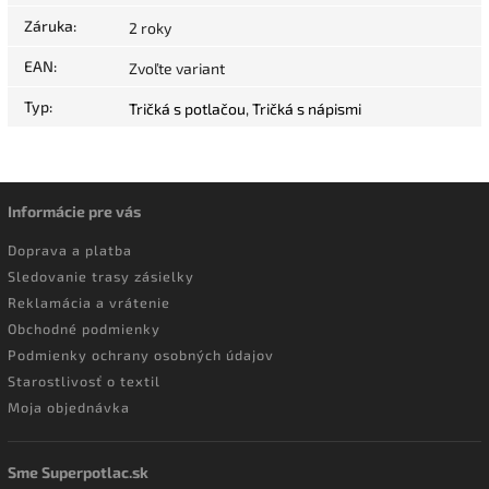
Záruka
:
2 roky
EAN
:
Zvoľte variant
Typ
:
Tričká s potlačou
,
Tričká s nápismi
Informácie pre vás
Doprava a platba
Sledovanie trasy zásielky
Reklamácia a vrátenie
Obchodné podmienky
Podmienky ochrany osobných údajov
Starostlivosť o textil
Moja objednávka
Sme Superpotlac.sk