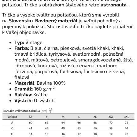
potlačou. Tričko s obrázkom štýlového retro
astronauta
.
Tričko s vysokokvalitnou potlačou, ktorú sme vyrobili
na
Slovensku
.
Bavlnený materiál
je veľmi pohodlný a
príjemný k pokožke. Starostlivosť o tričko nájdete pribalené
k Vašej objednávke.
Typ:
Vintage
Farba:
Biela, čierna, piesková, svetlá khaki, khaki,
tmavá bridlica, tyrkysová, svetlomodrá, polnočná
modrá, mätová, petrolejová, smaragdovozelená, žltá,
citrónová, korálová, ružová, červená, marlboro
červená, purpurová, fuchsiová, fuchsiovo červená,
fialová
Materiál
: Bavlna 100%
Gramáž
: 160 g/m²
Rukávy:
Krátke
Výstrih:
O-výstrih