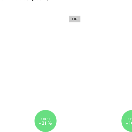
alebo dievčatka. Potlač je neut
dievčatka. Potlač je neutrálna a
vhodná pre obe pohlavia
vhodná pre obe pohlavia.
TIP
€18,99
€1
–31 %
–1