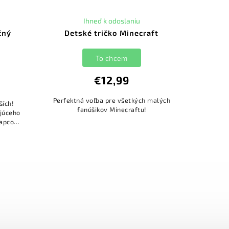
Ihneď k odoslaniu
čný
Detské tričko Minecraft
To chcem
€12,99
Perfektná voľba pre všetkých malých
ších!
fanúšikov Minecraftu!
ajúceho
lapcov
rálna a
.