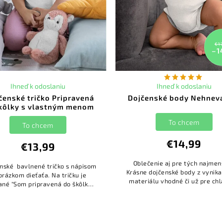
€1
–1
Ihneď k odoslaniu
Ihneď k odoslaniu
čenské tričko Pripravená
Dojčenské body Nehnev
kôlky s vlastným menom
To chcem
To chcem
€14,99
€13,99
Oblečenie aj pre tých najmen
nské bavlnené tričko s nápisom
Krásne dojčenské body z vynik
brázkom dieťaťa. Na tričku je
materiálu vhodné či už pre ch
ané "Som pripravená do škôlky.
alebo dievčatka. Potlač je neut
e pripravení na mňa?". Na tričko
vhodná pre obe pohlavia
si viete doplniť meno...