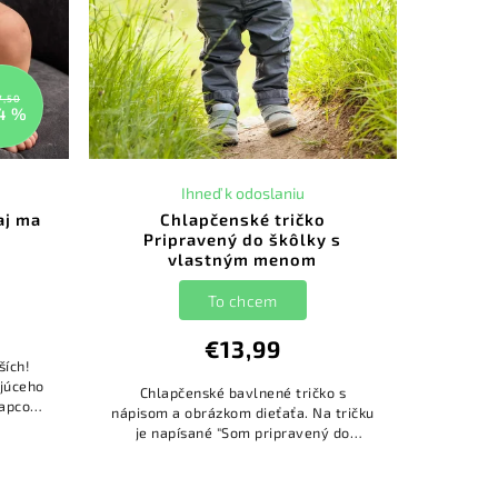
7,50
4 %
Ihneď k odoslaniu
aj ma
Chlapčenské tričko
Pripravený do škôlky s
vlastným menom
To chcem
€13,99
ších!
ajúceho
Chlapčenské bavlnené tričko s
lapcov
nápisom a obrázkom dieťaťa. Na tričku
rálna a
je napísané "Som pripravený do
.
škôlky. Sú ale pripravení na mňa?". Na
tričko si viete doplniť meno dieťaťa....