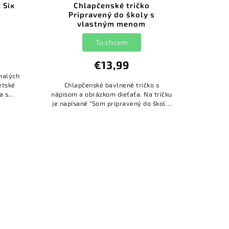
 Six
Chlapčenské tričko
Pripravený do školy s
vlastným menom
To chcem
€13,99
malých
etské
Chlapčenské bavlnené tričko s
a s
nápisom a obrázkom dieťaťa. Na tričku
nom,
je napísané "Som pripravený do školy.
Čísla 6
Sú ale pripravení na mňa?". Na tričko
si viete doplniť meno dieťaťa....