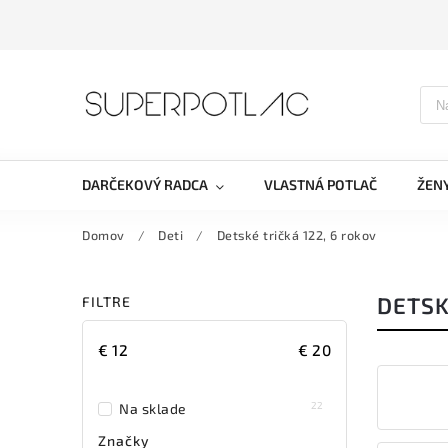
DARČEKOVÝ RADCA
VLASTNÁ POTLAČ
ŽEN
Domov
/
Deti
/
Detské tričká 122, 6 rokov
DETSK
FILTRE
€
12
€
20
22
Na sklade
Značky