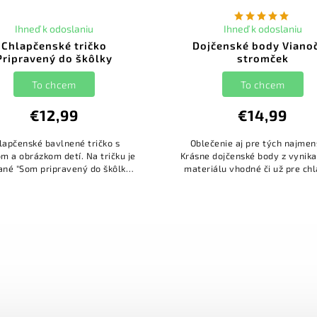
Ihneď k odoslaniu
Ihneď k odoslaniu
Chlapčenské tričko
Dojčenské body Viano
Pripravený do škôlky
stromček
To chcem
To chcem
€12,99
€14,99
lapčenské bavlnené tričko s
Oblečenie aj pre tých najmen
m a obrázkom detí. Na tričku je
Krásne dojčenské body z vynik
ané "Som pripravený do škôlky.
materiálu vhodné či už pre ch
je škôlka pripravená na mňa?".
alebo dievčatka. Potlač je neut
vhodná pre obe pohlavia