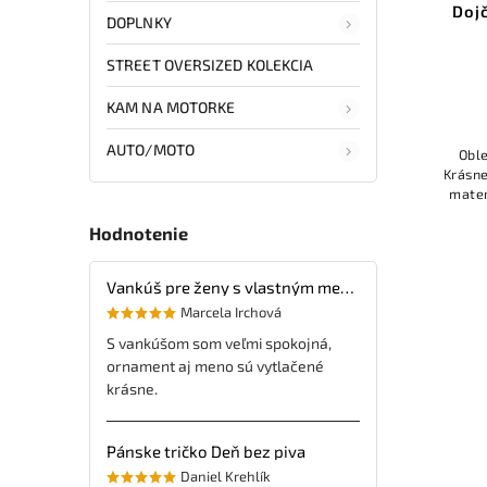
Doj
DOPLNKY
STREET OVERSIZED KOLEKCIA
KAM NA MOTORKE
AUTO/MOTO
Oble
Krásne
mater
alebo 
Hodnotenie
Vankúš pre ženy s vlastným menom
Marcela Irchová
S vankúšom som veľmi spokojná,
ornament aj meno sú vytlačené
krásne.
Pánske tričko Deň bez piva
Daniel Krehlík