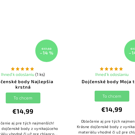
€17,50
€1
–14 %
–1
Ihneď k odoslaniu
(1 ks)
Ihneď k odoslaniu
jčenské body Najlepšia
Dojčenské body Moja t
krstná
To chcem
To chcem
€14,99
€14,99
Oblečenie aj pre tých najmen
čenie aj pre tých najmenších!
Krásne dojčenské body z vynik
 dojčenské body z vynikajúceho
materiálu vhodné či už pre ch
iálu vhodné či už pre chlapcov