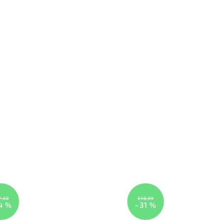
rálna a
alebo dievčatka. Potlač je neutrálna a
.
vhodná pre obe pohlavia.
7,50
€18,99
4 %
–31 %