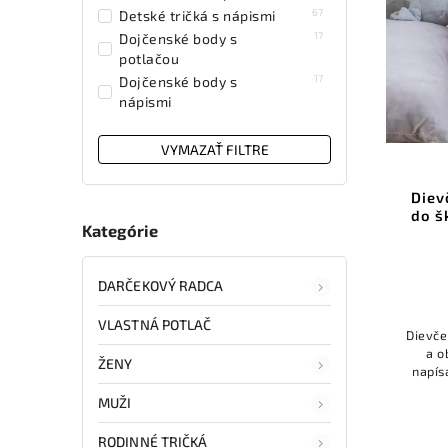
101
98(2r-3r)
67
Detské tričká s nápismi
17
Dojčenské body s
potlačou
17
Dojčenské body s
nápismi
VYMAZAŤ FILTRE
Diev
do š
Kategórie
DARČEKOVÝ RADCA
VLASTNÁ POTLAČ
Dievče
a o
ŽENY
napís
Sú al
MUŽI
RODINNÉ TRIČKÁ