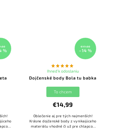
7,50
€17,50
4 %
–14 %
Ihneď k odoslaniu
eta
Dojčenské body Bola tu babka
To chcem
€14,99
ších!
Oblečenie aj pre tých najmenších!
ajúceho
Krásne dojčenské body z vynikajúceho
lapcov
materiálu vhodné či už pre chlapcov