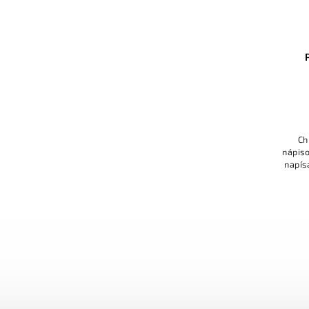
Ch
nápiso
napís
Ale 