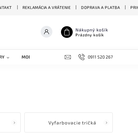
NTAKT
REKLAMÁCIA A VRÁTENIE
DOPRAVA A PLATBA
PRI
Nákupný košík
Prázdny košík
RY
MOBILNÉ KRYTY
DOPLNKY
0911 520 267
STREET OVERS
Vyfarbovacie tričká