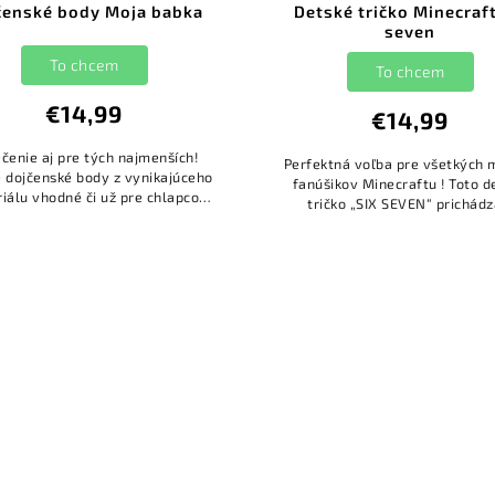
čenské body Moja babka
Detské tričko Minecraft
seven
To chcem
To chcem
€14,99
€14,99
čenie aj pre tých najmenších!
Perfektná voľba pre všetkých 
 dojčenské body z vynikajúceho
fanúšikov Minecraftu ! Toto d
iálu vhodné či už pre chlapcov
tričko „SIX SEVEN“ prichádz
dievčatka. Potlač je neutrálna a
originálnym pixelovým dizaj
vhodná pre obe pohlavia.
ktorý pripomína obľúbené hry. 
a 7...