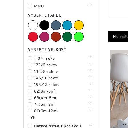
292
MMO
VYBERTE FARBU
Najpredá
VYBERTE VEĽKOSŤ
191
110/4 roky
191
122/6 rokov
191
134/8 rokov
191
146/10 rokov
191
158/12 rokov
101
62(3m-6m)
101
68(4m-6m)
101
74(6m-9m)
101
80(9m-12m)
TYP
101
86(12m-18m)
101
92(18m-24m)
67
Detské tričká s potlačou