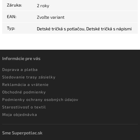
Záruka
:
2 roky
EAN
:
Zvoľte variant
Typ
:
Detské tričká s potlačou
,
Detské tričká s nápismi
Informácie pre vás
Doprava a platba
Sledovanie trasy zásielky
Reklamácia a vrátenie
Obchodné podmienky
Podmienky ochrany osobných údajov
Starostlivosť o textil
Moja objednávka
Sme Superpotlac.sk