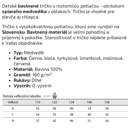
Detské
bavlnené
tričko s roztomilou potlačou - obrázkom
spiaceho medvedíka
v oblakoch. Tričko je vhodné pre
dievča aj chlapca.
Tričko s vysokokvalitnou potlačou, ktorú sme vyrobili na
Slovensku
.
Bavlnený materiál
je veľmi pohodlný a
príjemný k pokožke. Starostlivosť o tričko nájdete pribalené
k Vašej objednávke.
Typ:
Medvedík
Farba:
Čierna, biela, tyrkysová, limetková, malinová,
červená
Materiál
: Bavlna 100%
Gramáž
: 160 g/m²
Rukávy:
Dlhé
Výstrih:
O-výstrih