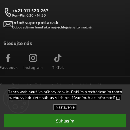
+421 911 520 267
Pon-Pia: 6:30 - 14:30
info@superpotlac.sk
Odpovedáme hneď ako najrýchlejšie je to možné.
Sledujte nás
Facebook
Instagram
TikTok
SuperPotlac.sk tlačí denne tisícky módnych kúskov. Vyrobené na
Slovensku a doručované do celého sveta :)
Tento web používa súbory cookie. Ďalším prechádzaním tohto
webu vyjadrujete súhlas s ich používaním. Viac informácií
tu
.
Copyright 2026
SuperPotlač.sk
. Všetky práva vyhradené.
Nastavenie
Vytvořil
Shoptet
Shoptak.cz.
Súhlasím