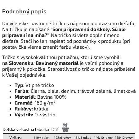
Podrobný popis
Dievčenské bavlnené tričko s nápisom a obrázkom dieťaťa.
Na tričku je napísané "
Som pripravená do školy. Sú ale
pripravení na mňa?
". Na tričko si viete doplniť meno
dieťaťa. Stačí ho len napísať od poznámky k produktu (pri
postavičke vieme zmeniť farbu vlasov).
Tričko s vysokokvalitnou potlačou, ktorú sme vyrobili
na
Slovensku
.
Bavlnený materiál
je veľmi pohodlný a
príjemný k pokožke. Starostlivosť o tričko nájdete pribalené
k Vašej objednávke.
Typ:
Vtipné tričko
Farba:
Čierna, biela, denim, trávová zelená, limetková
Materiál
: Bavlna 100%
Gramáž
: 160 g/m²
Rukávy:
Krátke
Výstrih:
O-výstrih