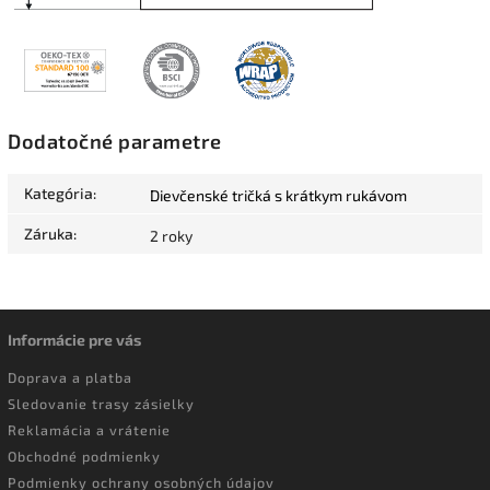
Dodatočné parametre
Kategória
:
Dievčenské tričká s krátkym rukávom
Záruka
:
2 roky
Informácie pre vás
Doprava a platba
Sledovanie trasy zásielky
Reklamácia a vrátenie
Obchodné podmienky
Podmienky ochrany osobných údajov