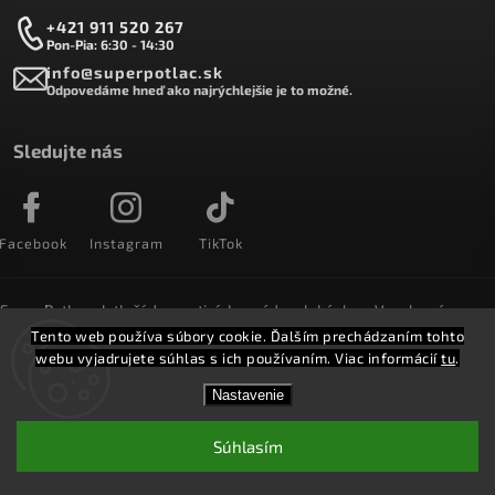
+421 911 520 267
Pon-Pia: 6:30 - 14:30
info@superpotlac.sk
Odpovedáme hneď ako najrýchlejšie je to možné.
Sledujte nás
Facebook
Instagram
TikTok
SuperPotlac.sk tlačí denne tisícky módnych kúskov. Vyrobené na
Slovensku a doručované do celého sveta :)
Tento web používa súbory cookie. Ďalším prechádzaním tohto
webu vyjadrujete súhlas s ich používaním. Viac informácií
tu
.
Copyright 2026
SuperPotlač.sk
. Všetky práva vyhradené.
Nastavenie
Vytvořil
Shoptet
Shoptak.cz.
Súhlasím