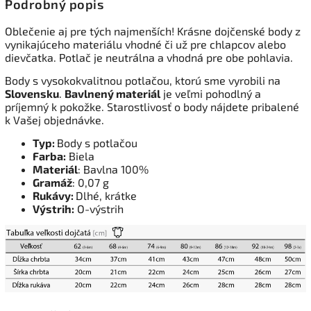
Podrobný popis
Oblečenie aj pre tých najmenších! Krásne dojčenské body z
vynikajúceho materiálu vhodné či už pre chlapcov alebo
dievčatka. Potlač je neutrálna a vhodná pre obe pohlavia.
Body s vysokokvalitnou potlačou, ktorú sme vyrobili na
Slovensku
.
Bavlnený materiál
je veľmi pohodlný a
príjemný k pokožke. Starostlivosť o body nájdete pribalené
k Vašej objednávke.
Typ:
Body s potlačou
Farba:
Biela
Materiál
: Bavlna 100%
Gramáž
: 0,07 g
Rukávy:
Dlhé, krátke
Výstrih:
O-výstrih