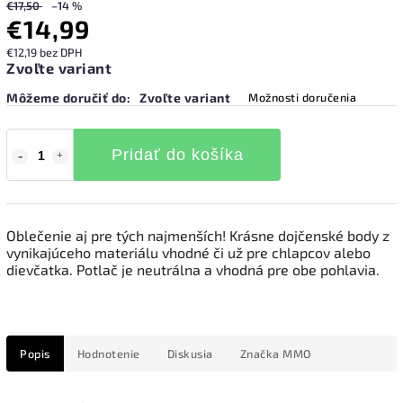
€17,50
–14 %
€14,99
€12,19 bez DPH
Zvoľte variant
Môžeme doručiť do:
Zvoľte variant
Možnosti doručenia
Pridať do košíka
Oblečenie aj pre tých najmenších! Krásne dojčenské body z
vynikajúceho materiálu vhodné či už pre chlapcov alebo
dievčatka. Potlač je neutrálna a vhodná pre obe pohlavia.
Popis
Hodnotenie
Diskusia
Značka
MMO