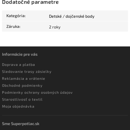
Dodatočné parametre
Kategória
:
Detské / dojčenské body
Záruka
:
2 roky
Informácie pre vás
Doprava a platba
Sledovanie trasy zásielky
Reklamácia a vrátenie
Obchodné podmienky
Podmienky ochrany osobných údajov
Starostlivosť o textil
Moja objednávka
Sme Superpotlac.sk