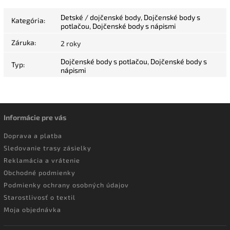
Detské / dojčenské body
,
Dojčenské body s
Kategória
:
potlačou
,
Dojčenské body s nápismi
Záruka
:
2 roky
Dojčenské body s potlačou
,
Dojčenské body s
Typ
:
nápismi
Informácie pre vás
Doprava a platba
Sledovanie trasy zásielky
Reklamácia a vrátenie
Obchodné podmienky
Podmienky ochrany osobných údajov
Starostlivosť o textil
Moja objednávka