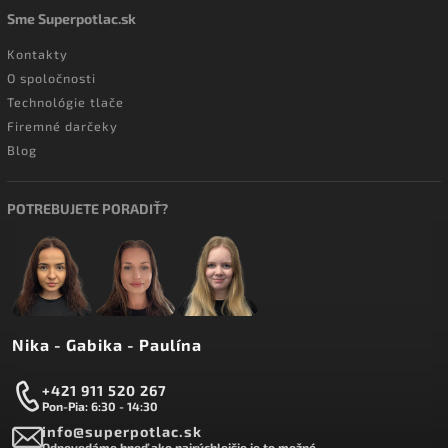
Sme Superpotlac.sk
Kontakty
O spoločnosti
Technológie tlače
Firemné darčeky
Blog
POTREBUJETE PORADIŤ?
Nika - Gabika - Paulína
+421 911 520 267
Pon-Pia: 6:30 - 14:30
info@superpotlac.sk
Odpovedáme hneď ako najrýchlejšie je to možné.