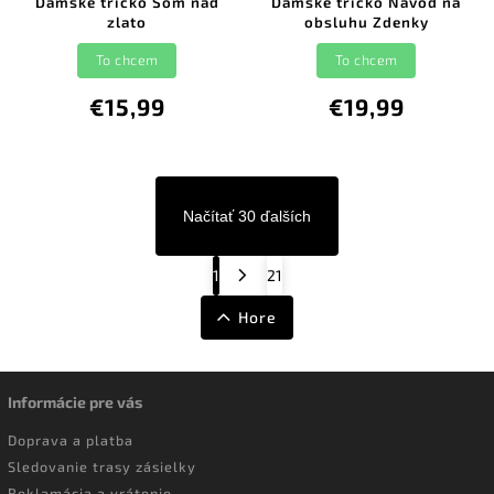
Dámske tričko Som nad
Dámské tričko Návod na
zlato
obsluhu Zdenky
To chcem
To chcem
€15,99
€19,99
Načítať 30 ďalších
1
21
Hore
Informácie pre vás
Doprava a platba
Sledovanie trasy zásielky
Reklamácia a vrátenie