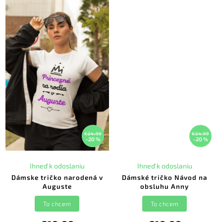
€24,99
€24,99
–20 %
–20 %
Ihneď k odoslaniu
Ihneď k odoslaniu
Dámske tričko narodená v
Dámské tričko Návod na
Auguste
obsluhu Anny
To chcem
To chcem