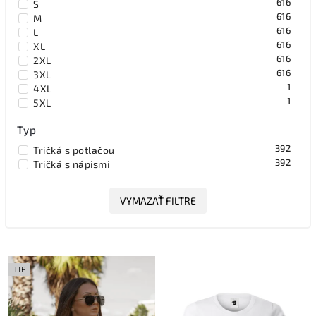
616
S
616
M
616
L
616
XL
616
2XL
616
3XL
1
4XL
1
5XL
Typ
392
Tričká s potlačou
392
Tričká s nápismi
VYMAZAŤ FILTRE
TIP