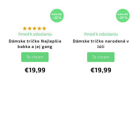
€25,90
€24,99
–22 %
–20 %
Ihneď k odoslaniu
Ihneď k odoslaniu
Dámske tričko Najlepšia
Dámske tričko narodená v
babka a jej gang
Júli
To chcem
To chcem
€19,99
€19,99