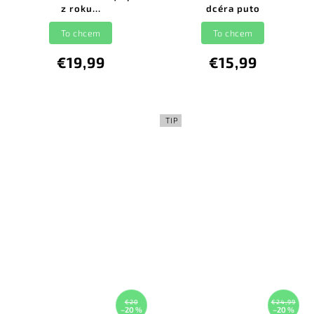
z roku...
dcéra puto
To chcem
To chcem
€19,99
€15,99
TIP
€20
€24,99
–20 %
–20 %