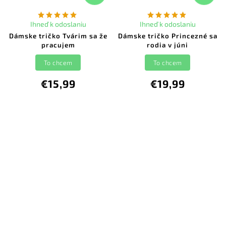
Ihneď k odoslaniu
Ihneď k odoslaniu
Dámske tričko Tvárim sa že
Dámske tričko Princezné sa
pracujem
rodia v júni
To chcem
To chcem
€15,99
€19,99