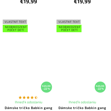
€19,99
€19,99
VLASTNÝ TEXT
VLASTNÝ TEXT
NEOBMEDZENÝ
NEOBMEDZENÝ
POČET DETÍ
POČET DETÍ
€25,90
€25,90
–22 %
–22 %
Ihneď k odoslaniu
Ihneď k odoslaniu
Dámske tričko Babkin gang
Dámske tričko Babkin gang