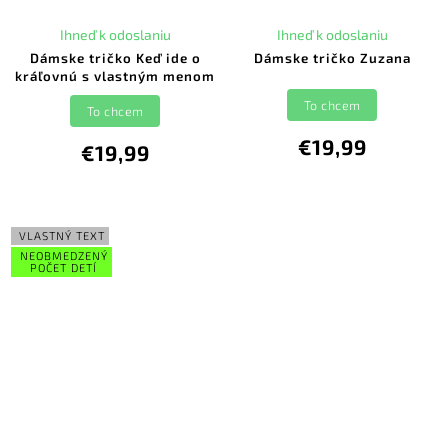
Ihneď k odoslaniu
Ihneď k odoslaniu
Dámske tričko Keď ide o
Dámske tričko Zuzana
kráľovnú s vlastným menom
To chcem
To chcem
€19,99
€19,99
VLASTNÝ TEXT
NEOBMEDZENÝ
POČET DETÍ