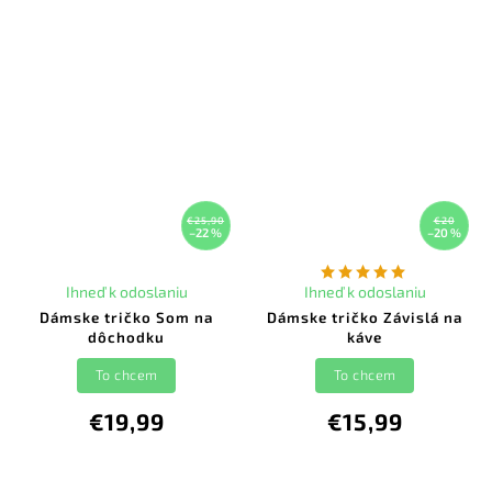
€25,90
€20
–22 %
–20 %
Ihneď k odoslaniu
Ihneď k odoslaniu
Dámske tričko Som na
Dámske tričko Závislá na
dôchodku
káve
To chcem
To chcem
€19,99
€15,99