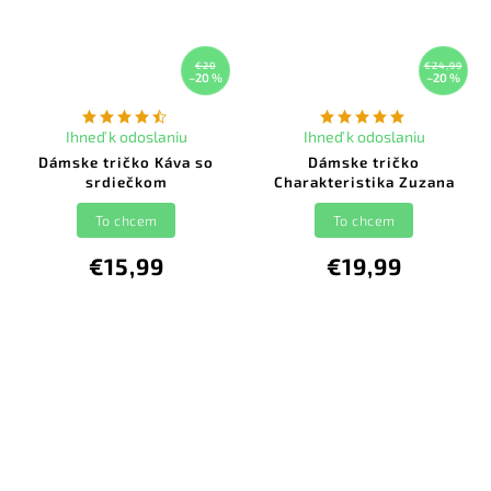
€20
€24,99
–20 %
–20 %
Ihneď k odoslaniu
Ihneď k odoslaniu
Dámske tričko Káva so
Dámske tričko
srdiečkom
Charakteristika Zuzana
To chcem
To chcem
€15,99
€19,99