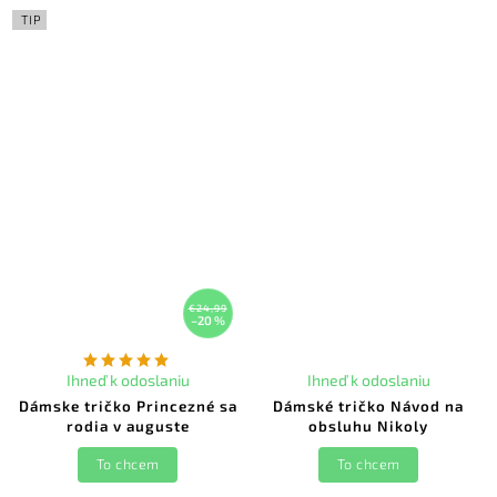
TIP
€24,99
–20 %
Ihneď k odoslaniu
Ihneď k odoslaniu
Dámske tričko Princezné sa
Dámské tričko Návod na
rodia v auguste
obsluhu Nikoly
To chcem
To chcem