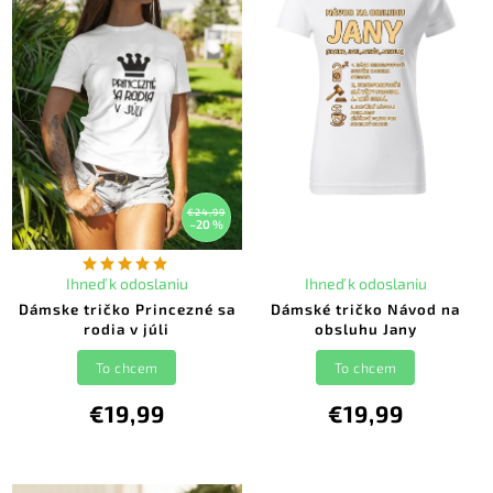
€24,99
–20 %
Ihneď k odoslaniu
Ihneď k odoslaniu
Dámske tričko Princezné sa
Dámské tričko Návod na
rodia v júli
obsluhu Jany
To chcem
To chcem
€19,99
€19,99