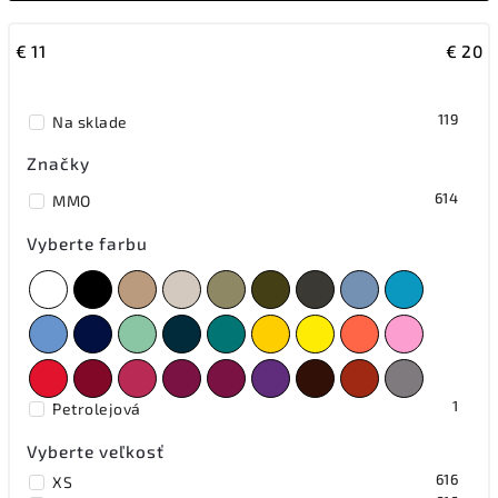
Abecedne
€
11
€
20
119
Na sklade
Značky
614
MMO
Vyberte farbu
1
Petrolejová
Vyberte veľkosť
616
XS