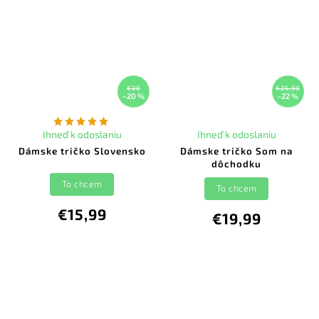
€20
€25,90
–20 %
–22 %
Ihneď k odoslaniu
Ihneď k odoslaniu
Dámske tričko Slovensko
Dámske tričko Som na
dôchodku
To chcem
To chcem
€15,99
€19,99