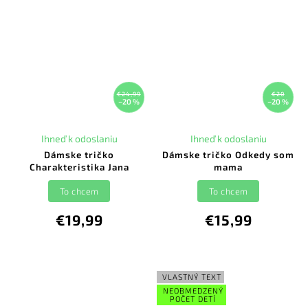
€24,99
€20
–20 %
–20 %
Ihneď k odoslaniu
Ihneď k odoslaniu
Dámske tričko
Dámske tričko Odkedy som
Charakteristika Jana
mama
To chcem
To chcem
€19,99
€15,99
VLASTNÝ TEXT
NEOBMEDZENÝ
POČET DETÍ