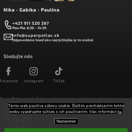
Nika - Gabika - Paulína
+421 911 520 267
Pon-Pia: 6:30 - 14:30
info@superpotlac.sk
Odpovedáme hneď ako najrýchlejšie je to možné.
Sledujte nás
Facebook
Instagram
TikTok
SuperPotlac.sk tlačí denne tisícky módnych kúskov. Vyrobené na
Slovensku a doručované do celého sveta :)
Tento web používa súbory cookie. Ďalším prechádzaním tohto
webu vyjadrujete súhlas s ich používaním. Viac informácií
tu
.
Copyright 2026
SuperPotlač.sk
. Všetky práva vyhradené.
Nastavenie
Vytvořil
Shoptet
Shoptak.cz.