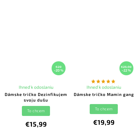
€20
€25,90
–20 %
–22 %
Ihneď k odoslaniu
Ihneď k odoslaniu
Dámske tričko Dezinfikujem
Dámske tričko Mamin gang
svoju dušu
To chcem
To chcem
€19,99
€15,99