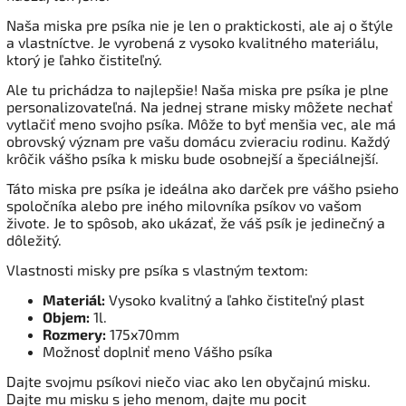
Naša miska pre psíka nie je len o praktickosti, ale aj o štýle
a vlastníctve. Je vyrobená z vysoko kvalitného materiálu,
ktorý je ľahko čistiteľný.
Ale tu prichádza to najlepšie! Naša miska pre psíka je plne
personalizovateľná. Na jednej strane misky môžete nechať
vytlačiť meno svojho psíka. Môže to byť menšia vec, ale má
obrovský význam pre vašu domácu zvieraciu rodinu. Každý
krôčik vášho psíka k misku bude osobnejší a špeciálnejší.
Táto miska pre psíka je ideálna ako darček pre vášho psieho
spoločníka alebo pre iného milovníka psíkov vo vašom
živote. Je to spôsob, ako ukázať, že váš psík je jedinečný a
dôležitý.
Vlastnosti misky pre psíka s vlastným textom:
Materiál:
Vysoko kvalitný a ľahko čistiteľný plast
Objem:
1l.
Rozmery:
175x70mm
Možnosť doplniť meno Vášho psíka
Dajte svojmu psíkovi niečo viac ako len obyčajnú misku.
Dajte mu misku s jeho menom, dajte mu pocit