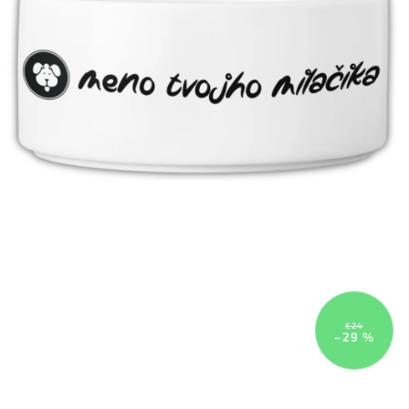
€24
–29 %