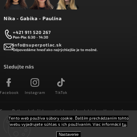
Nika - Gabika - Paulína
+421 911 520 267
Pon-Pia: 6:30 - 14:30
info@superpotlac.sk
Odpovedáme hneď ako najrýchlejšie je to možné.
Sledujte nás
Facebook
Instagram
TikTok
SuperPotlac.sk tlačí denne tisícky módnych kúskov. Vyrobené na
Slovensku a doručované do celého sveta :)
Tento web používa súbory cookie. Ďalším prechádzaním tohto
webu vyjadrujete súhlas s ich používaním. Viac informácií
tu
.
Copyright 2026
SuperPotlač.sk
. Všetky práva vyhradené.
Nastavenie